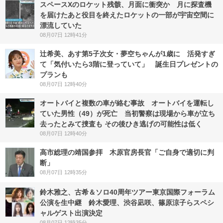
スペースXのロケット残骸、月面に衝突か 月に探査機
を届けたあと役目を終えたロケットの一部が宇宙空間に
漂流していた
08月07日 12時41分
辻希美、あす第5子次女・夢空ちゃんが1歳に 活発すぎ
て「気付いたら3階に登っていて」 誕生日プレゼントの
プランも
08月07日 12時40分
オートバイと複数の車が絡む事故 オートバイを運転し
ていた男性（49）が死亡 当初警察は現場から車が立ち
去ったとみて捜査も その後ひき逃げの可能性は低く
08月07日 12時40分
高市総理の靖国参拝 木原官房長官「ご自身で適切に判
断」
08月07日 12時35分
鈴木雅之、古希＆ソロ40周年ツアー東京国際フォーラム
公演を生中継 鈴木愛理、渋谷凪咲、篠原涼子らスペシ
ャルゲスト出演決定
08月07日 12時35分