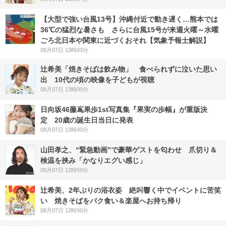
【大型で強い台風13号】沖縄付近で動き遅く…熊本では
36℃の猛烈な暑さも さらに台風15号が来週火曜～水曜
ごろ北日本や関東に近づくおそれ【気象予報士解説】
08月07日 13時03分
辻希美「焼きそばは飲み物」 食べられずに泣いた思い
出 10代の頃の映像を子どもが視聴
08月07日 13時00分
日向坂46藤嶌果歩1st写真集『果実の歩幅』が重版決
定 20歳の誕生日当日に発表
08月07日 13時00分
山田孝之、“緊急動画”で豪華ゲストを匂わせ 爪切り＆
検温を挟み「かなりエグい感じ」
08月07日 12時59分
辻希美、2年ぶりの浴衣姿 絶叫響く中でイベントに苦笑
い 焼きそばをバク食い＆楽屋へお持ち帰り
08月07日 12時50分