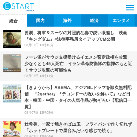
国内
海外
経済
エンタメ
総合
要潤、将軍＆スーツの対照的な姿で鋭い眼差し 映画
『キングダム』×法律事務所タイアップCM公開
08月07日 13時16分
フーシ派がサウジ支援受けるイエメン暫定政権を攻撃
少なくとも45人死亡 イラン革命防衛隊の指揮のもと近
くサウジ攻撃の可能性も
08月07日 13時11分
【きょうから】ABEMA、アジアBLドラマを順次無料配
信 『2gether』『テコンドーの呪いを解いて』など日
本・韓国・中国・タイの人気作品が勢ぞろい【配信日一
覧】
08月07日 13時05分
辻希美、一家で焼きそば12玉 フライパンで作り切れず
「ホットプレートで屋台みたいな感じで焼く」
08月07日 13時04分