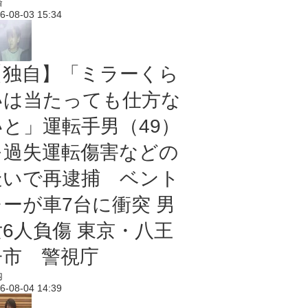
済
6-08-03 15:34
【独自】「ミラーくら
いは当たっても仕方な
いと」運転手男（49）
を過失運転傷害などの
疑いで再逮捕 ベント
レーが車7台に衝突 男
女6人負傷 東京・八王
子市 警視庁
内
6-08-04 14:39