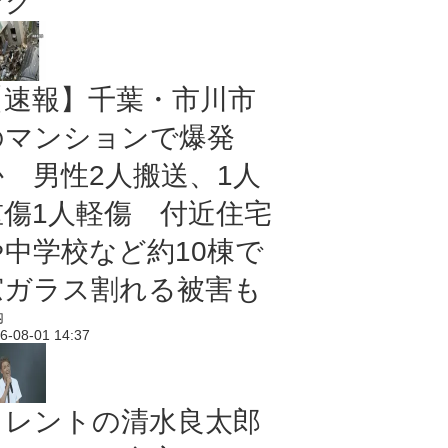
ング
【速報】千葉・市川市
のマンションで爆発
か 男性2人搬送、1人
重傷1人軽傷 付近住宅
や中学校など約10棟で
窓ガラス割れる被害も
内
6-08-01 14:37
タレントの清水良太郎