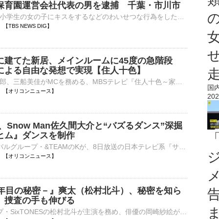
保育園運営会社代表の男を逮捕 千葉・市川市
千葉県市川市で小学生の女の子にキスをするなどのわいせつな行為をしたとして、57歳の会社役員の男が逮捕されました。不同意わいせつの疑いで逮捕されたのは、市川市の保育園運営会社の代表・椎名久紀容疑者（57）…
00 【TBS NEWS DIG】
に建てた新居、メインルームに45度の急階段
による自由な発想で実現【住人十色】
俳優の駿河太郎、三船美佳がMCを務める、MBSテレビ『住人十色～家の数だけある 家族のカタチ～』（後5：00 ※関西ローカル）のきょう8日放送回では、「まるでジャンプ台!?斜面地に建てた2棟ハウス」が登場する。⋯
国
06:00 【オリコンニュース】
202
K、Snow Man佐久間大介と“バズるダンス”深掘
ヒム』ダンスを制作
9人組グローバルグループ・&TEAMのKが、8日放送の日本テレビ系『サクサクヒムヒム ☆推しの降る夜』（後11：30～後11：55）に出演する。 【番組カット】かわいらしい笑顔でVTRを見つめる&TEAM・K 同番組は、普⋯
06:00 【オリコンニュース】
5年目の秘密－』爽太（松村北斗）、秘密を知ら
 捜査の手も伸びる
6人組グループ・SixTONESの松村北斗が主演を務め、俳優の岡崎紗絵が共演する、日本テレビ系土曜ドラマ『告白－25年目の秘密－』（毎週土曜 後9：00～後9：54）の第5話が8日に放送される。それに先立って、あらす⋯