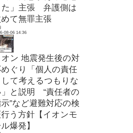
った」主張 弁護側は
改めて無罪主張
内
6-08-06 14:36
イオン 地震発生後の対
応めぐり「個人の責任
として考えるつもりな
い」と説明 “責任者の
指示”など避難対応の検
証行う方針【イオンモ
ール爆発】