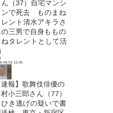
さん（37）自宅マンシ
ョンで死去 ものまね
タレント清水アキラさ
んの三男で自身ももの
まねタレントとして活
動
内
6-08-02 15:46
【速報】歌舞伎俳優の
中村小三郎さん（77）
をひき逃げの疑いで書
類送検 東京・新宿区