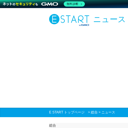
無料診断
ニュース
E START トップページ
>
総合
>
ニュース
総合