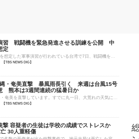
演習 戦闘機を緊急発進させる訓練を公開 中
想定
中国による侵攻を想定した軍事演習が行われている台湾で7日、戦闘機を緊急発進させる演習が公開されました。台湾で5日から行われている大規模な軍事演習「漢光演習」。3日目となった7日は、新竹市の空軍基地で戦闘…
30 【TBS NEWS DIG】
沖縄・奄美直撃 暴風雨長引く 来週は台風15号
意 熊本は3週間連続の猛暑日か
台風13号が沖縄・奄美を直撃しています。すでに丸一日、大荒れの天気になっていますが、きょうも大荒れの天気が続くでしょう。雲の様子を見ると、本州付近で局地的に発達した雲が見られますが、特に際立って発達した…
25 【TBS NEWS DIG】
銃撃 容疑者の生徒は学校の成績でストレスか
総
亡 30人重軽傷
タイの公立学校で多数の死傷者が出た銃撃事件で、地元当局は死亡した容疑者の男子生徒が学校の成績をめぐり、ストレスを抱えていたとみて、動機などを慎重に調べています。バンコク近郊のノンタブリー県にある公立の中…