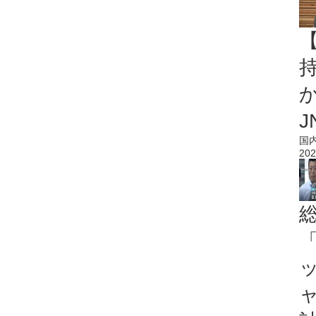
持
J
国
202
「