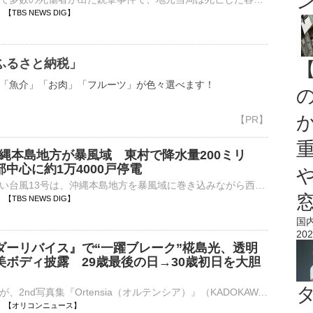
24 【TBS NEWS DIG】
ふるさと納税」
「魚介」「お肉」「フルーツ」が色々選べます！
沖縄本島地方が暴風域 東村で降水量200ミリ
中心に約1万4000戸停電
大型で非常に強い台風13号は、沖縄本島地方を暴風域に巻き込みながら西よりに進んでいます。那覇市からの報告です。暴風域に入ってから20時間余りが経つ那覇市です。雨や風ともに、きのうよりも強まっている印象で…
17 【TBS NEWS DIG】
国
202
ダーリバイス』で“一躍ブレーク”椛島光、透明
美ボディ披露 29歳最後の日→30歳初日を大胆
俳優の椛島光が、2nd写真集『Ortensia（オルテンシア）』（KADOKAWA）を10月30日に発売することが決定した。俳優デビュー作『仮面ライダーリバイス』（テレビ朝日系）のアギレラ／夏木花役で注目を集めた椛島が、3⋯
06:15 【オリコンニュース】