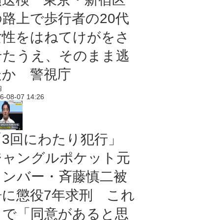
の路上で歩行者の20代
女性をはねてけがをさ
せたうえ、そのまま逃
走か 警視庁
内
6-08-07 14:26
「3回にわたり犯行」
ジャングルポケット元
メンバー・斉藤慎二被
告に懲役7年求刑 これ
まで「同意があると思