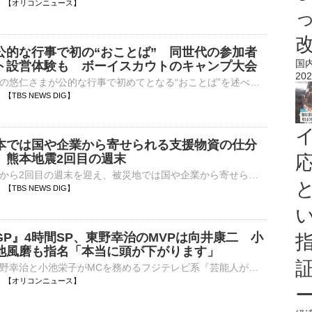
06:00 【オリコンニュース】
公的な行事で初の“おことば” 同世代の参加者
国
ト設営体験も ボーイスカウトのキャンプ大会
202
広島県を訪問中の悠仁さまが公的な行事で初めてとなる“おことば”を述べられました。秋篠宮家の長男・悠仁さまは、きのう夜、神石高原町で中高生らが集いキャンプを行う、『日本スカウトジャンボリー』の集会に出席し…
58 【TBS NEWS DIG】
本では国や企業から寄せられる支援物資の仕分
 熊本地震2回目の週末
熊本地震は発生から2回目の週末を迎え、被災地では国や企業から寄せられる支援物資の仕分け作業が続いています。記者「支援物資の物流拠点では続々と物資をのせたトラックが到着しています」10年前、駐車場で車中泊…
52 【TBS NEWS DIG】
P』4時間SP、東野幸治のMVPは向井康二 小
池風磨も指名「本当に頭が下がります」
タレントの東野幸治と小池栄子がMCを務めるフジテレビ系『芸能人が本気で考えた！ドッキリGP ドッキリも地球を救う 4時間テレビSP』が、きょう8日午後6時30分から放送される。このほど、東野、小池、ドッキリクリ⋯
05:30 【オリコンニュース】