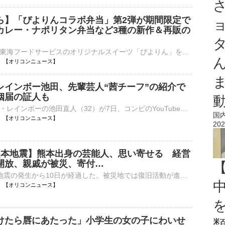
ら】「ぴよりんコラボ弁当」第2弾が期間限定で
カレー・ナポリタン弁当など3種の新作＆再販の
ジェイアール東海フードサービスのオリジナルスイーツ「ぴよりん」をモチーフにした弁当やパンが、きょう8日から16日までの期間限定で、ジェイアール名古屋タカシマヤにて販売される。 【写真】夏にもぴったり！⋯
06:15 【オリコンニュース】
レインボー池田、先輩芸人“茜チーフ”の紹介で
姻届の証人も
お笑いコンビ・レインボーの池田直人（32）が7日、コンビのYouTubeを更新。7月末で読売テレビを退社した佐藤佳奈アナ（29）との結婚を発表した。相方であるジャンボたかおへの“サプライズ”として、コント内で結婚⋯
国
06:10 【オリコンニュース】
202
熊本地震】熊本出身の芸能人、思い寄せる 経営
開放、親戚が被災、寄付…
令和8年熊本地震の発生から10日が経過した。被災地では復旧活動が進められ、避難所生活を余儀なくされている人も多い中、熊本県出身の芸能人らは思いを寄せている。 【写真】「不謹慎じゃないかと…」華やかな“コ⋯
06:05 【オリコンニュース】
けたら唇にあたった」小学生の女の子にわいせ