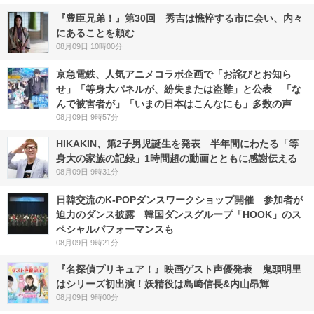
『豊臣兄弟！』第30回 秀吉は憔悴する市に会い、内々
にあることを頼む
08月09日 10時00分
京急電鉄、人気アニメコラボ企画で「お詫びとお知ら
せ」「等身大パネルが、紛失または盗難」と公表 「な
んで被害者が」「いまの日本はこんなにも」多数の声
08月09日 9時57分
HIKAKIN、第2子男児誕生を発表 半年間にわたる「等
身大の家族の記録」1時間超の動画とともに感謝伝える
08月09日 9時31分
日韓交流のK-POPダンスワークショップ開催 参加者が
迫力のダンス披露 韓国ダンスグループ「HOOK」のス
ペシャルパフォーマンスも
08月09日 9時21分
『名探偵プリキュア！』映画ゲスト声優発表 鬼頭明里
はシリーズ初出演！妖精役は島﨑信長&内山昂輝
08月09日 9時00分