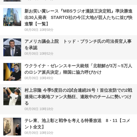
新お笑い賞レース『MBSラジオ漫談王決定戦』準決勝進
出30人発表 STARTO社の今江大地が芸人たちに並び快
進撃【一覧】
08月09日 10時58分
アメリカ議会上院 トッド・ブランチ氏の司法長官人事
を承認
08月09日 10時52分
ウクライナ・ゼレンスキー大統領「北朝鮮が3万～5万人
のロシア派兵決定」韓国に協力呼びかけ
08月09日 10時49分
村上宗隆 今季5度目の2試合連続26号！首位攻防での2戦
連発に本拠地ファン大熱狂、連敗中のチームに勢いつけ
る
08月09日 10時18分
テレ東、池上彰と戦争を考える特番放送 8・11【コメ
ント全文】
08月09日 10時10分