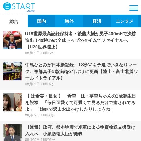
国内
海外
経済
エンタメ
総合
U18世界最高記録保持者・後藤大樹が男子400mHで決勝
進出！49秒19の全体トップのタイムでファイナルへ
【U20世界陸上】
08月09日 11時12分
中島ひとみが日本新記録、12秒62を予選でいきなりマー
ク、福部真子の記録を2年ぶりに更新【陸上・富士北麓ワ
ールドトライアル】
08月09日 11時07分
【 辻希美・長女 】 希空 妹・夢空ちゃんの1歳誕生日
を祝福 「毎日可愛くて可愛くて見るだけで癒されてる
よ」 「姉妹で沢山お出かけしたりしようね」
08月09日 11時03分
【速報】政府、熊本地震で米軍による物資輸送支援受け
入れへ 小泉防衛大臣が発表
08月09日 11時01分