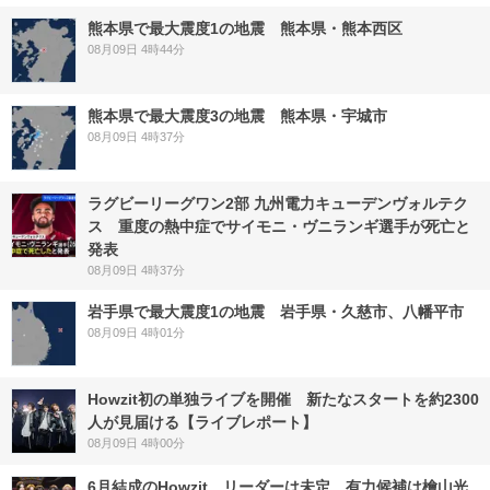
熊本県で最大震度1の地震 熊本県・熊本西区
08月09日 4時44分
熊本県で最大震度3の地震 熊本県・宇城市
08月09日 4時37分
ラグビーリーグワン2部 九州電力キューデンヴォルテク
ス 重度の熱中症でサイモニ・ヴニランギ選手が死亡と
発表
08月09日 4時37分
岩手県で最大震度1の地震 岩手県・久慈市、八幡平市
08月09日 4時01分
Howzit初の単独ライブを開催 新たなスタートを約2300
人が見届ける【ライブレポート】
08月09日 4時00分
6月結成のHowzit、リーダーは未定 有力候補は檜山光