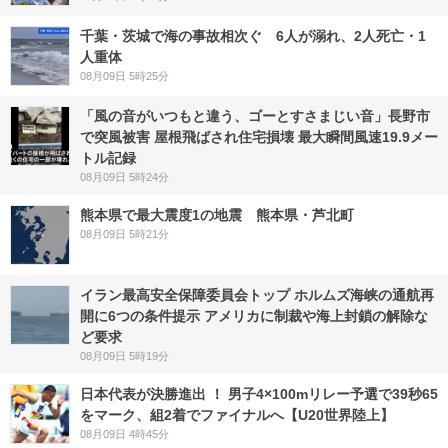
千葉・茨城で海の事故相次ぐ 6人が溺れ、2人死亡・1
人重体
08月09日 5時25分
「風の音がいつもと違う、ゴーとすさまじい音」長野市
で突風被害 屋根飛ばされ住宅損壊 最大瞬間風速19.9メー
トル記録
08月09日 5時24分
熊本県で最大震度1の地震 熊本県・芦北町
08月09日 5時21分
イラン最高安全保障委員会トップ ホルムズ海峡の通航再
開に6つの条件提示 アメリカに制裁や海上封鎖の解除な
ど要求
08月09日 5時19分
日本代表が決勝進出 ！ 男子4×100mリレー予選で39秒65
をマーク、組2着でファイナルへ【U20世界陸上】
08月09日 4時45分