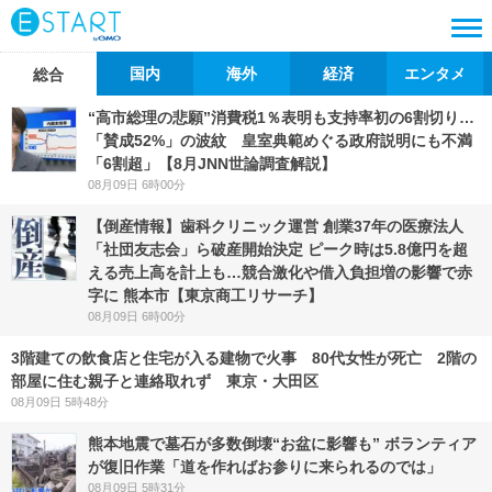
国内
海外
経済
エンタメ
総合
“高市総理の悲願”消費税1％表明も支持率初の6割切り…
「賛成52%」の波紋 皇室典範めぐる政府説明にも不満
「6割超」【8月JNN世論調査解説】
08月09日 6時00分
【倒産情報】歯科クリニック運営 創業37年の医療法人
「社団友志会」ら破産開始決定 ピーク時は5.8億円を超
える売上高を計上も…競合激化や借入負担増の影響で赤
字に 熊本市【東京商工リサーチ】
08月09日 6時00分
3階建ての飲食店と住宅が入る建物で火事 80代女性が死亡 2階の
部屋に住む親子と連絡取れず 東京・大田区
08月09日 5時48分
熊本地震で墓石が多数倒壊“お盆に影響も” ボランティア
が復旧作業「道を作ればお参りに来られるのでは」
08月09日 5時31分