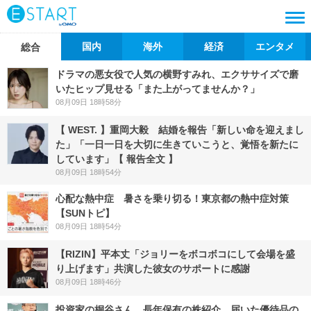
国内
海外
経済
エンタメ
総合
ドラマの悪女役で人気の横野すみれ、エクササイズで磨
いたヒップ見せる「また上がってませんか？」
08月09日 18時58分
【 WEST. 】重岡大毅 結婚を報告「新しい命を迎えまし
た」「一日一日を大切に生きていこうと、覚悟を新たに
しています」【 報告全文 】
08月09日 18時54分
心配な熱中症 暑さを乗り切る！東京都の熱中症対策
【SUNトピ】
08月09日 18時54分
【RIZIN】平本丈「ジョリーをボコボコにして会場を盛
り上げます」共演した彼女のサポートに感謝
08月09日 18時46分
投資家の桐谷さん、長年保有の株紹介 届いた優待品の