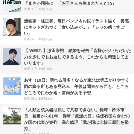
「まさか同時に」「お子さんも生まれたんだね」
08月09日 18時26分
漫画家・桂正和、毎日パンツ＆お尻イラスト描く 質感
にネットざわつく「食い込みが…」「シワの感じすご
い」
08月09日 18時25分
【 WEST. 】濵田崇裕 結婚を報告「皆様からいただいた
力を少しでもお返しできるよう、これからも精進してま
いります」
08月09日 18時25分
あす（10日）晴れる所多くなるが東北は雲広がりやすく
雨の降る所もある見込み 午後は関東から西も、ところ
どころでにわか雨・雷雨がある予想
08月09日 18時21分
「人類と核兵器は決して共存できない」長崎・鈴木市
長 被爆から81年 長崎「原爆の日」核保有国を含む98
か国の代表が参列 高市総理「我が国は非核三原則を堅
持」