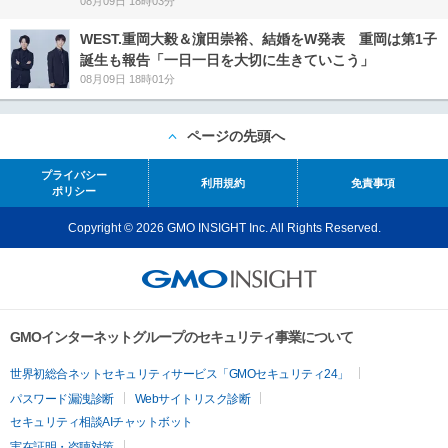
08月09日 18時03分
WEST.重岡大毅＆濵田崇裕、結婚をW発表 重岡は第1子
誕生も報告「一日一日を大切に生きていこう」
08月09日 18時01分
ページの先頭へ
プライバシー
利用規約
免責事項
ポリシー
Copyright © 2026 GMO INSIGHT Inc. All Rights Reserved.
GMOインターネットグループのセキュリティ事業について
世界初総合ネットセキュリティサービス「GMOセキュリティ24」
パスワード漏洩診断
Webサイトリスク診断
セキュリティ相談AIチャットボット
実在証明・盗聴対策