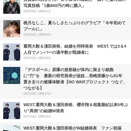
写真投稿「1株860円の時に購入」
08月09日 18時41分
桃月なしこ、夏らしさたっぷりのグラビア「今年初めて
プールに」
08月09日 18時39分
重岡大毅＆濵田崇裕、結婚を同時発表 WEST.では3＆4
人目でメンバーの過半数が既婚者に
08月09日 18時38分
「デスボール」原爆の放射線が体内に留まり細胞
に“穴”を 最新の研究発表が波紋…長崎原爆から81年
置き去りの被爆体験者【NO WARプロジェクト つなぐ、
つながる】
08月09日 18時37分
WEST.重岡大毅＆濵田崇裕、櫻井翔＆相葉雅紀以来5年ぶ
り“異例”の結婚W発表
08月09日 18時29分
WEST.重岡大毅＆濵田崇裕がW結婚発表 ファン祝福