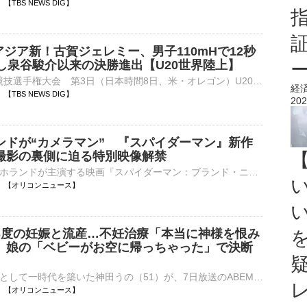
36 【TBS NEWS DIG】
アジア新！古賀ジェレミー、男子110mHで12秒
クし泉谷駿介以来の決勝進出【U20世界陸上】
■U20世界陸上競技選手権大会 第3日（日本時間8日、米・オレゴン）U20カテゴリーの世界No.1決定戦『U20世界陸上』の男子110mハードル（99.0cm）の準決勝が行われ、古賀ジェレミー（19、順…
経
33 【TBS NEWS DIG】
202
ンドが“カメラマン” 『スパイダーマン』新作
撮影の裏側に迫る特別映像解禁
俳優のトム・ホランドが主演する映画『スパイダーマン：ブランド・ニュー・デイ』（公開中）が、公開7日間で全世界興行収入11億5000万ドル（約1820億円※8月6日付、1ドル＝157円換算）を突破した。『トイ・ストーリ⋯
10:29 【オリコンニュース】
3度の妊娠と流産…不妊治療「本当に神様を恨み
 娘の「ベビーがお空に帰っちゃった」で決断
美のカリスマとして一時代を築いた神田うの（51）が、7日放送のABEMA『ダマってられない女たち season3』に出演。娘を授かった後、兄弟をつくるために不妊治療を受け、3度の流産を経験したことを明かした。 【写⋯
10:21 【オリコンニュース】