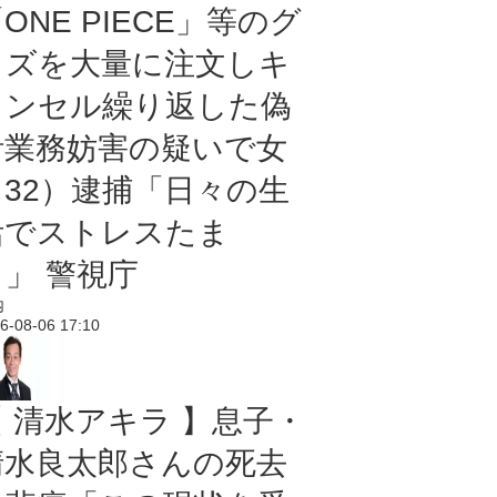
ONE PIECE」等のグ
ッズを大量に注文しキ
ャンセル繰り返した偽
計業務妨害の疑いで女
（32）逮捕「日々の生
活でストレスたま
り」 警視庁
内
6-08-06 17:10
【 清水アキラ 】息子・
清水良太郎さんの死去