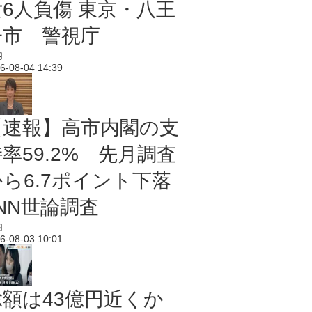
女6人負傷 東京・八王
子市 警視庁
内
6-08-04 14:39
【速報】高市内閣の支
率59.2% 先月調査
から6.7ポイント下落
NN世論調査
内
6-08-03 10:01
総額は43億円近くか