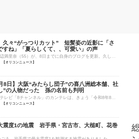
、久々“がっつりカット” 短髪姿の近影に「さ
ですね」「夏らしくて、、可愛い」の声
タレントの渡辺満里奈（55）が、8日までに自身のブログを更新。久しぶりに髪を短くカットした近影を公開した。 【写真】“がっつりカット”でさっぱり！渡辺満里奈の近影ショット 渡辺は「久しぶりのがっつりシ⋯
11:30 【オリコンニュース】
8月8日】大阪“みたらし団子”の喜八洲総本舗、社
くし”の人物だった 孫の名前も判明
関西の地上波テレビ「8チャンネル」のカンテレは、きょう「令和8年8月8日」を盛り上げる。8チャンネルで800回以上放送している『ウラマヨ！』（毎週土曜 後1：00 ※関西ローカル）は「ウラマヨ！8祭り」と題し、⋯
11:25 【オリコンニュース】
大震度1の地震 岩手県・宮古市、大槌町、花巻
総
8日午前11時7分ごろ、岩手県で最大震度1を観測する地震がありました。気象庁によりますと、震源地は岩手県沿岸北部で、震源の深さはおよそ50km、地震の規模を示すマグニチュードは3.4と推定されます。この…