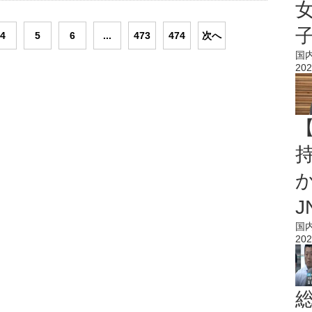
4
5
6
...
473
474
次へ
国
202
持
J
国
202