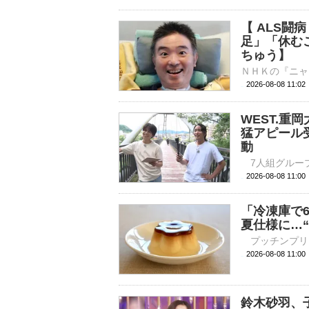
【 ALS闘
足」「休む
ちゅう】
2026-08-08 11:
WEST.重
猛アピール受
動
2026-08-08 
「冷凍庫で
夏仕様に…
2026-08-08 
鈴木砂羽、