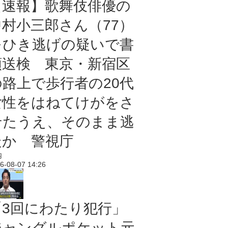
【速報】歌舞伎俳優の
中村小三郎さん（77）
をひき逃げの疑いで書
類送検 東京・新宿区
の路上で歩行者の20代
女性をはねてけがをさ
せたうえ、そのまま逃
走か 警視庁
内
6-08-07 14:26
「3回にわたり犯行」
ジャングルポケット元