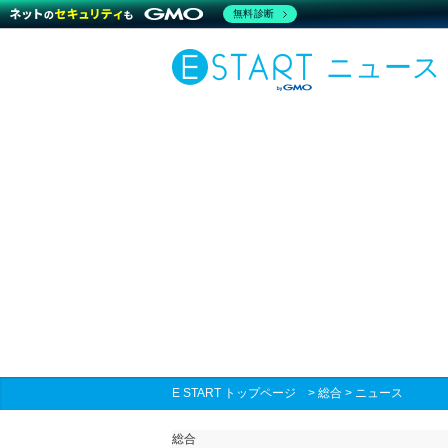
無料診断
ニュース
E START トップページ
>
総合
>
ニュース
総合