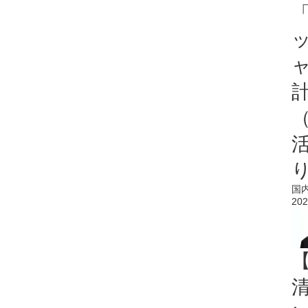
「
国
202