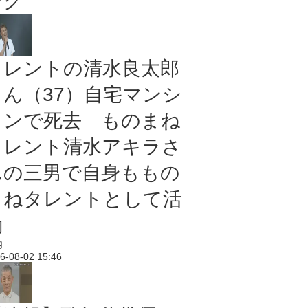
ング
タレントの清水良太郎
さん（37）自宅マンシ
ョンで死去 ものまね
タレント清水アキラさ
んの三男で自身ももの
まねタレントとして活
動
内
6-08-02 15:46