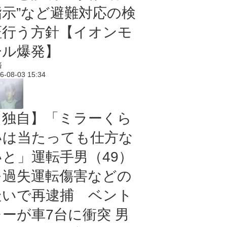
指示”など避難対応の検
証行う方針【イオンモ
ール爆発】
済
6-08-03 15:34
【独自】「ミラーくら
いは当たっても仕方な
いと」運転手男（49）
を過失運転傷害などの
疑いで再逮捕 ベント
レーが車7台に衝突 男