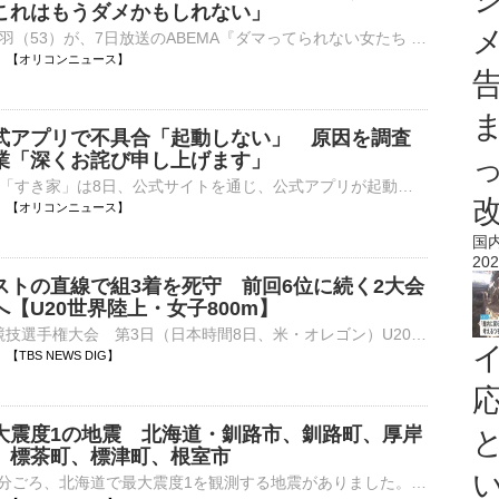
これはもうダメかもしれない」
俳優の鈴木砂羽（53）が、7日放送のABEMA『ダマってられない女たち season3』に出演。自身の子宮筋腫について語り、大量出血や貧血に悩まされた末、摘出手術を受けたことを明かした。 【写真】3度の流産と不妊治⋯
10:55 【オリコンニュース】
式アプリで不具合「起動しない」 原因を調査
業「深くお詫び申し上げます」
牛丼チェーン「すき家」は8日、公式サイトを通じ、公式アプリが起動しない不具合が発生していると発表した。現在、原因の調査と復旧作業を行っている。 【画像】すき家、夏の福袋の内容 公式サイトでは「【重⋯
10:46 【オリコンニュース】
国
202
ストの直線で組3着を死守 前回6位に続く2大会
【U20世界陸上・女子800m】
■U20世界陸上競技選手権大会 第3日（日本時間8日、米・オレゴン）U20カテゴリーの世界No.1決定戦『U20世界陸上』の女子800m準決勝に日本記録保持者の久保凛（18、積水化学）が登場し、2分04…
39 【TBS NEWS DIG】
大震度1の地震 北海道・釧路市、釧路町、厚岸
、標茶町、標津町、根室市
8日午前10時32分ごろ、北海道で最大震度1を観測する地震がありました。気象庁によりますと、震源地は釧路沖で、震源の深さはおよそ30km、地震の規模を示すマグニチュードは4.2と推定されます。この地震に…