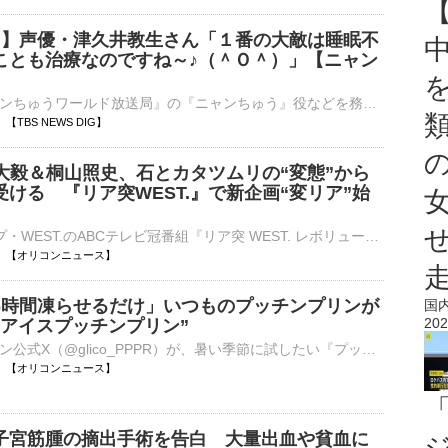
病 】声優・津久井教生さん「１番の大敵は睡眠不
ことも治療なのですね～♪（＾Ｏ＾）」【ニャン
ＮＨＫの『ニャンちゅうワールド放送局』の『ニャンちゅう』役などを務め、現在、ＡＬＳ（筋萎縮性側索硬化症）で闘病中の声優・津久井教生さんが8月7日、自身のブログを更新。最近の体調について綴りました。&nb…
02 【TBS NEWS DIG】
岡大毅＆桐山照史、石とカタツムリの“変態”から
ける 『リア突WEST.』で新企画“変リア”始
7人組グループ・WEST.のABCテレビ冠番組『リア突 WEST. レボリューション 』(深1：30※『熱闘甲子園』放送休止の場合は深1：00／関西ローカル）の8日放送回から、新企画「変態リアリティーショー」が始動する。 【⋯
11:00 【オリコンニュース】
6時間凍らせるだけ」いつものプッチンプリンが
国
202
“アイスプッチンプリン”
プッチンプリン公式X（@glico_PPPR）が、暑い季節に試したい『プッチンプリン』の食べ方を紹介している。その方法は驚くほど簡単。いつものプッチンプリンを冷凍庫で凍らせるだけだ。いつものぷるるんとした食感と⋯
11:00 【オリコンニュース】
子宮筋腫の摘出手術を告白 大量出血や貧血に