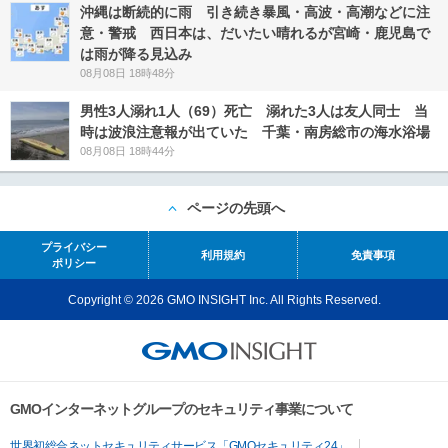
沖縄は断続的に雨 引き続き暴風・高波・高潮などに注
意・警戒 西日本は、だいたい晴れるが宮崎・鹿児島で
は雨が降る見込み
08月08日 18時48分
男性3人溺れ1人（69）死亡 溺れた3人は友人同士 当
時は波浪注意報が出ていた 千葉・南房総市の海水浴場
08月08日 18時44分
ページの先頭へ
プライバシー
利用規約
免責事項
ポリシー
Copyright © 2026 GMO INSIGHT Inc. All Rights Reserved.
GMOインターネットグループのセキュリティ事業について
世界初総合ネットセキュリティサービス「GMOセキュリティ24」