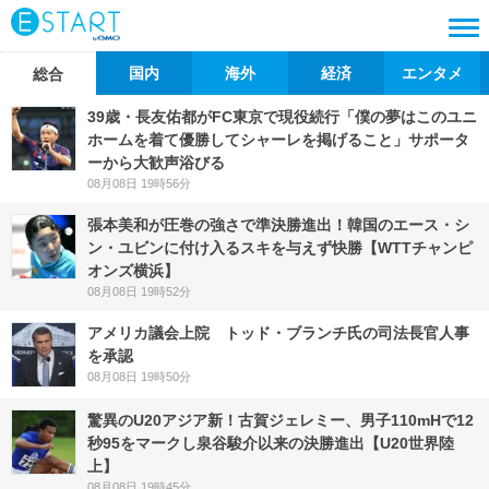
国内
海外
経済
エンタメ
総合
39歳・長友佑都がFC東京で現役続行「僕の夢はこのユニ
ホームを着て優勝してシャーレを掲げること」サポータ
ーから大歓声浴びる
08月08日 19時56分
張本美和が圧巻の強さで準決勝進出！韓国のエース・シ
ン・ユビンに付け入るスキを与えず快勝【WTTチャンピ
オンズ横浜】
08月08日 19時52分
アメリカ議会上院 トッド・ブランチ氏の司法長官人事
を承認
08月08日 19時50分
驚異のU20アジア新！古賀ジェレミー、男子110mHで12
秒95をマークし泉谷駿介以来の決勝進出【U20世界陸
上】
08月08日 19時45分