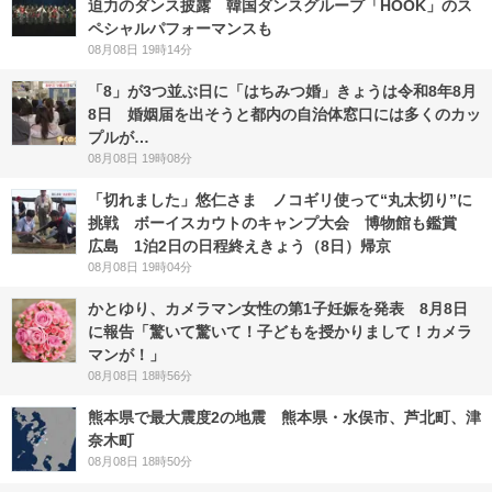
迫力のダンス披露 韓国ダンスグループ「HOOK」のス
ペシャルパフォーマンスも
08月08日 19時14分
「8」が3つ並ぶ日に「はちみつ婚」きょうは令和8年8月
8日 婚姻届を出そうと都内の自治体窓口には多くのカッ
プルが…
08月08日 19時08分
「切れました」悠仁さま ノコギリ使って“丸太切り”に
挑戦 ボーイスカウトのキャンプ大会 博物館も鑑賞
広島 1泊2日の日程終えきょう（8日）帰京
08月08日 19時04分
かとゆり、カメラマン女性の第1子妊娠を発表 8月8日
に報告「驚いて驚いて！子どもを授かりまして！カメラ
マンが！」
08月08日 18時56分
熊本県で最大震度2の地震 熊本県・水俣市、芦北町、津
奈木町
08月08日 18時50分