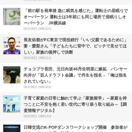
「前の駅を発車後 急に眠気を感じた」運転士の居眠りで
オーバーラン 運転士は3年前にも同じ場所で居眠りしオ
ーバーラン JR横浜線
08月08日 19時32分
長友佑都がFC東京で現役続行「いい父親であるために」
妻・愛梨さん「子どもたちに背中で、ピッチで見せてほ
しい」家族の後押しで決断
08月08日 19時31分
チョコプラ長田、元日向坂46丹生明里に嫉妬 パンサー
向井が「芸人ドラフト会議」で丹生を指名→「俺は指名
されていない」
08月08日 19時30分
子育て家庭の日常に触れて学ぶ「家族留学」～家庭を持
つことに不安を抱く若い世代に寄り添う取り組み～【調
査情報デジタル】
08月08日 19時14分
日韓交流のK-POPダンスワークショップ開催 参加者が