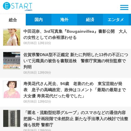
国内
海外
経済
エンタメ
総合
中田花奈、3rd写真集『Bougainvillea』書影公開 大人
の女性としての余裕漂わせる
08月06日 12時10分
佐賀県警DNA型不正鑑定 新たに判明した13件の不正につ
いて元職員の被告を書類送検 警察庁実施の特別監察で
判明
08月06日 12時09分
寿美花代さん死去、94歳 老衰のため 東宝芸能が発
表 息子の高嶋政宏、政伸はコメント「最期の最期まで
大女優 寿美花代だった母でした」
08月06日 12時02分
「匿名・流動型犯罪グループ」のスマホなどの通信内容
把握へ 計画段階で未然防止 新たな手法導入の検討で法整
備も視野 警察庁
08月06日 12時00分