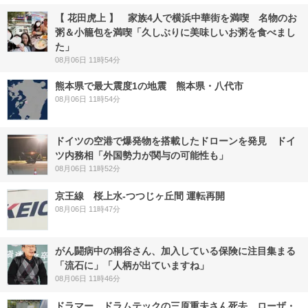
【 花田虎上 】 家族4人で横浜中華街を満喫 名物のお
粥＆小籠包を満喫「久しぶりに美味しいお粥を食べまし
た」
08月06日 11時54分
熊本県で最大震度1の地震 熊本県・八代市
08月06日 11時54分
ドイツの空港で爆発物を搭載したドローンを発見 ドイ
ツ内務相「外国勢力が関与の可能性も」
08月06日 11時52分
京王線 桜上水-つつじヶ丘間 運転再開
08月06日 11時47分
がん闘病中の桐谷さん、加入している保険に注目集まる
「流石に」「人柄が出ていますね」
08月06日 11時46分
ドラマー、ドラムテックの三原重夫さん死去 ローザ・