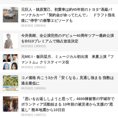
元巨人・槙原寛己、初愛車は約45年前のトヨタ“高級パ
ーソナルカー”「契約金が余ってたんで」 ドラフト指名
後に“停学”の衝撃エピソードも
08月06日 12時00分
今井美樹、全公演完売のデビュー40周年ツアー最終公演
をBS10プレミアムで独占放送決定
08月06日 12時00分
元ME:I・飯田栞月、ミュージカル初出演 来夏上演『フ
ァントム』クリスティーヌ役
08月06日 12時00分
コメ価格 向こう3か月「安くなる」見通し強まる 指数は
過去最低に
08月06日 11時58分
「思いをお返ししようと思って」4600棟被害の宇城市で
ボランティア活動始まる 10年前の被災者から支援の“恩
返し” 熊本地震から10日目
08月06日 11時57分