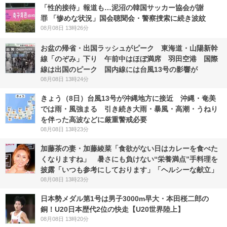
「性的接待」報道も…泥沼の韓国サッカー協会が謝
罪 「惨めな状況」国会聴聞会・警察捜索に続き波紋
08月08日 13時26分
お盆の帰省・出国ラッシュがピーク 東海道・山陽新幹
線「のぞみ」下り 午前中はほぼ満席 羽田空港 国際
線は出国のピーク 国内線には台風13号の影響が
08月08日 13時24分
きょう（8日）台風13号が沖縄地方に接近 沖縄・奄美
では雨・風強まる 引き続き大雨・暴風・高潮・うねり
を伴った高波などに厳重警戒必要
08月08日 13時23分
加藤茶の妻・加藤綾菜「食欲がない日はカレーを食べた
くなりますね」 暑さにも負けない“栄養満点”手料理を
披露「いつも参考にしております」「ヘルシーな献立」
08月08日 13時23分
日本勢メダル第1号は男子3000m早大・本田桜二郎の
銅！U20日本歴代2位の快走【U20世界陸上】
08月08日 13時20分