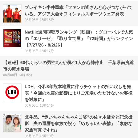
ブレイキン半井重幸「ファンの皆さんと心がつながって
いる」アジア大会オフィシャルスポーツウェア発表
08月08日 13時18分
Netflix週間視聴ランキング（映画）：グローバルで人気
の『エリーゼ』『取り立て屋』『72時間』がランクイン
【7/27/26 - 8/2/26】
08月08日 13時17分
【速報】60代くらいの男性2人が溺れ1人が心肺停止 千葉県南房総
市の海水浴場
08月08日 13時15分
LDH、令和8年熊本地震に伴うチケットの払い戻しを発
表「今回の地震の影響によりご来場いただけないお客様
を対象に」
08月08日 13時14分
北斗晶、“赤いちゃんちゃんこ姿”の佐々木健介と記念撮
影 夫の還暦を家族で祝う「めちゃいい表情」「素敵な
家族写真ですね」
08月08日 13時10分