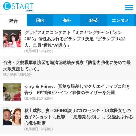
国内
海外
経済
エンタメ
総合
グラビアミスコンテスト『ミスヤングチャンピオン
2026』個性あふれるグランプリ決定「グランプリの3
人、全員“種族“が違う」
08月08日 13時39分
台湾・大規模軍事演習を頼清徳総統が視察「防衛力強化に努めて最
大限支援していく」
08月08日 13時39分
King ＆ Prince、真剣な眼差しでクリエイティブに向き
合う EP制作ビハインド映像のティザーを公開
08月08日 13時30分
秋山成勲、妻・SHIHO譲りの172センチ・14歳長女との
親子2ショットに反響 「思春期なのに…」父愛あふれる
心境を吐露
08月08日 13時30分