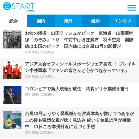
国内
海外
経済
エンタメ
総合
お盆の帰省・出国ラッシュがピーク 東海道・山陽新幹
線「のぞみ」下り 午前中はほぼ満席 羽田空港 国際
線は出国のピーク 国内線には台風13号の影響が
08月08日 12時35分
アジア大会オフィシャルスポーツウェア発表 ！ ブレイキ
ン半井重幸「ファンの皆さんと心がつながっている」
08月08日 12時35分
コロンビアで新大統領が就任 武装ゲリラ撲滅を誓う
08月08日 12時35分
台風13号ようやく暴風域から沖縄本島が抜けつつあるが
この後も猛烈な風が吹く見込み 続いて台風15号が接近
中 11日ごろ本州付近に近づく予想
08月08日 12時33分