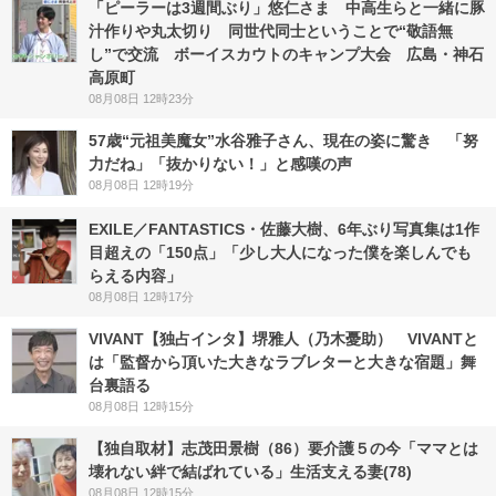
「ピーラーは3週間ぶり」悠仁さま 中高生らと一緒に豚
汁作りや丸太切り 同世代同士ということで“敬語無
し”で交流 ボーイスカウトのキャンプ大会 広島・神石
高原町
08月08日 12時23分
57歳“元祖美魔女”水谷雅子さん、現在の姿に驚き 「努
力だね」「抜かりない！」と感嘆の声
08月08日 12時19分
EXILE／FANTASTICS・佐藤大樹、6年ぶり写真集は1作
目超えの「150点」「少し大人になった僕を楽しんでも
らえる内容」
08月08日 12時17分
VIVANT【独占インタ】堺雅人（乃木憂助） VIVANTと
は「監督から頂いた大きなラブレターと大きな宿題」舞
台裏語る
08月08日 12時15分
【独自取材】志茂田景樹（86）要介護５の今「ママとは
壊れない絆で結ばれている」生活支える妻(78)
08月08日 12時15分