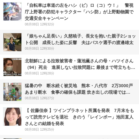
「自転車は車道の左をハシ（ビ）ロ（コ）ウ！」 警視
庁上野署の防犯キャラクター「ハシ防」が上野動物園で
交通安全キャンペーン
08月08日 12時32分
「娘ちゃん足長い」久慈暁子、長女を抱いた親子2ショッ
ト公開 成長した姿に反響 夫はバスケ選手の渡邊雄太
08月08日 12時30分
北朝鮮による拉致被害者・蓮池薫さんの母・ハツイさん
（94）死去 進展しない拉致問題に 最後まで苛立ちも…
08月08日 12時28分
猛暑の中 断水続く被災地 熊本・八代市 2万3000戸
あまり断水 食事の確保も課題 炊き出しの現場では…
08月08日 12時27分
【 佐藤佳奈 】ツインプラネット所属を発表 7月末をも
って読売テレビを退社 きのう「レインボー」池田直人
さんとの結婚を発表
08月08日 12時25分