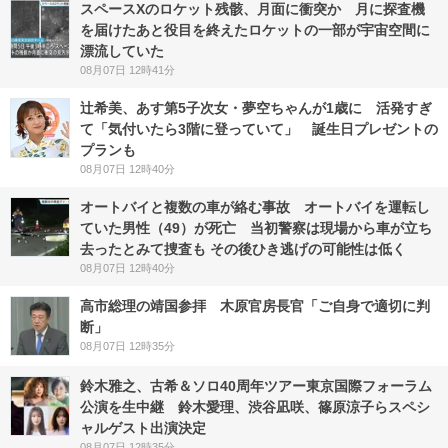
スペースXのロケット残骸、月面に衝突か 月に探査機
を届けたあと役目を終えたロケットの一部が宇宙空間に
漂流していた
08月07日 12時41分
辻希美、あす第5子次女・夢空ちゃんが1歳に 活発すぎ
て「気付いたら3階に登っていて」 誕生日プレゼントの
プランも
08月07日 12時40分
オートバイと複数の車が絡む事故 オートバイを運転し
ていた男性（49）が死亡 当初警察は現場から車が立ち
去ったとみて捜査も その後ひき逃げの可能性は低く
08月07日 12時40分
高市総理の靖国参拝 木原官房長官「ご自身で適切に判
断」
08月07日 12時35分
鈴木雅之、古希＆ソロ40周年ツアー東京国際フォーラム
公演を生中継 鈴木愛理、渋谷凪咲、篠原涼子らスペシ
ャルゲスト出演決定
08月07日 12時35分