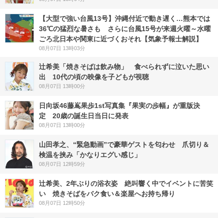
【大型で強い台風13号】沖縄付近で動き遅く…熊本では
36℃の猛烈な暑さも さらに台風15号が来週火曜～水曜
ごろ北日本や関東に近づくおそれ【気象予報士解説】
08月07日 13時03分
辻希美「焼きそばは飲み物」 食べられずに泣いた思い
出 10代の頃の映像を子どもが視聴
08月07日 13時00分
日向坂46藤嶌果歩1st写真集『果実の歩幅』が重版決
定 20歳の誕生日当日に発表
08月07日 13時00分
山田孝之、“緊急動画”で豪華ゲストを匂わせ 爪切り＆
検温を挟み「かなりエグい感じ」
08月07日 12時59分
辻希美、2年ぶりの浴衣姿 絶叫響く中でイベントに苦笑
い 焼きそばをバク食い＆楽屋へお持ち帰り
08月07日 12時50分