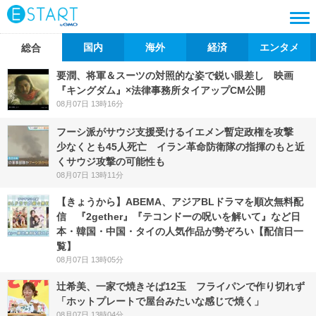
国内
海外
経済
エンタメ
総合
要潤、将軍＆スーツの対照的な姿で鋭い眼差し 映画
『キングダム』×法律事務所タイアップCM公開
08月07日 13時16分
フーシ派がサウジ支援受けるイエメン暫定政権を攻撃
少なくとも45人死亡 イラン革命防衛隊の指揮のもと近
くサウジ攻撃の可能性も
08月07日 13時11分
【きょうから】ABEMA、アジアBLドラマを順次無料配
信 『2gether』『テコンドーの呪いを解いて』など日
本・韓国・中国・タイの人気作品が勢ぞろい【配信日一
覧】
08月07日 13時05分
辻希美、一家で焼きそば12玉 フライパンで作り切れず
「ホットプレートで屋台みたいな感じで焼く」
08月07日 13時04分