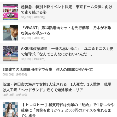
超特急、特別上映イベント決定 東京ドーム公演に向け
て走り続ける姿
08月09日 20時00分
『VIVANT』第13話場面カットを先行解禁 乃木が不敵
な笑みを浮かべる
08月09日 20時00分
AKB48佐藤綺星「一番の思い出に」 ユニ＆ミニスカ姿
で始球式「なんでこんなにかわいいんだ…」
08月09日 19時42分
3階建ての店舗併用住宅で火事 住人の88歳女性が死亡
08月09日 19時40分
茨城・鉾田市の海岸で女性3人流される 1人死亡、1人重体 現場
は人工岬「ヘッドランド」近くで遊泳禁止エリア
08月09日 19時19分
【 ヒコロヒー 】極貧時代は先輩の「配給」で生活…今や
後輩に「お前も食うか？」と500円のアイスを奢れるま
でに成長