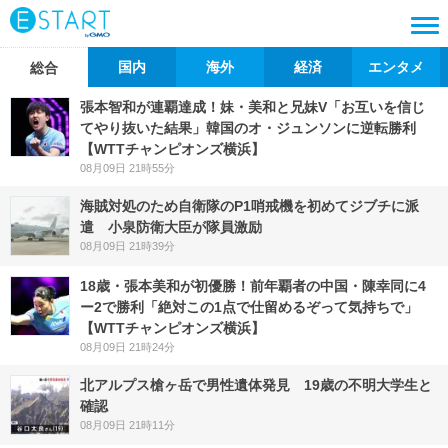
国内
海外
経済
エンタメ
総合
張本智和が連覇達成！妹・美和と兄妹V「お互いを信じ
てやり抜いた結果」韓国のオ・ジュンソンに逆転勝利
【WTTチャンピオンズ横浜】
08月09日 21時55分
海賊対処のため自衛隊のP1哨戒機を初めてジブチに派
遣 小泉防衛大臣が隊員激励
08月09日 21時39分
18歳・張本美和が初優勝！前年覇者の中国・陳幸同に4
ー2で勝利「絶対この1点で仕留めるぞって気持ちで」
【WTTチャンピオンズ横浜】
08月09日 21時24分
北アルプス槍ヶ岳で男性遺体発見 19歳の不明大学生と
確認
08月09日 21時11分