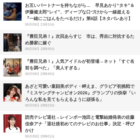
お互いパートナーを持ちながら… 早見あかり“タキ”＆
伊藤健太郎“レイ”、ディープな口づけから一線超える
『一緒にごはんをたべるだけ』第6話【ネタバレあり】
08月09日 21時10分
『豊臣兄弟！』次回あらすじ 市は、秀吉に対抗するた
め勝家に嫁ぐ
08月09日 20時45分
『豊臣兄弟！』人気アイドルが初登場→ネット「すぐ名
前を調べた」「美人すぎる」
08月09日 20時45分
あざと可愛い童顔美ボディ・岬えま、グラビア初挑戦で
『ミスヤングチャンピオン2026』グランプリの快挙「い
ろんな私を見てもらえるように頑張る」
08月09日 20時23分
読売テレビ退社→レインボー池田と電撃結婚発表の佐藤
佳奈アナ「退社後初めてのテレビのお仕事」決定・呼び
かけ
08月09日 20時01分