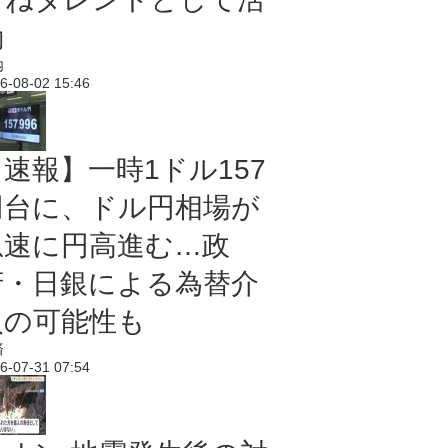
動
内
6-08-02 15:46
【速報】一時1ドル157
円台に、ドル円相場が
急速に円高進む…政
府・日銀による為替介
入の可能性も
済
6-07-31 07:54