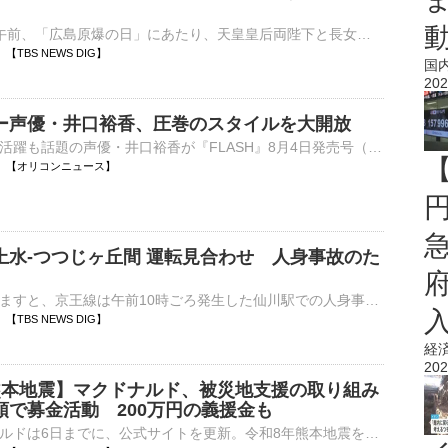
きょう（6日）午前、「広島原爆の日」にあたり、天皇皇后両陛下と長女・愛子さまが御所で黙とうされたと、宮内庁が発表しました。…
47 【TBS NEWS DIG】
国
202
ー声優・井口裕香、圧巻のスタイルを大開放
グラビアでの活躍も話題の声優・井口裕香が『FLASH』8月4日発売号（光文社）で表紙、巻頭、ミニブックに登場している。 【写真】部屋着姿でナチュラルな表情を見せた井口裕香 井口は表紙、巻頭10ページ、そし⋯
10:43 【オリコンニュース】
上水-つつじヶ丘間 運転見合わせ 人身事故のた
京王電鉄によりますと、京王線は午前10時ごろ発生した仙川駅での人身事故のため、桜上水とつつじヶ丘の間の上下線で運転を見合せています。午前11時30分ごろ運転を再開する見込みです。…
32 【TBS NEWS DIG】
経
202
熊本地震】マクドナルド、被災地支援の取り組み
頭で募金活動 200万円の義援金も
日本マクドナルドは6日までに、公式サイトを更新。令和8年熊本地震を受け、被災地支援の取り組みとして義援金店頭募金活動を実施すると発表した。 【動画】2023年に「地震発生確率」示し呼びかけ…KAB熊本朝日放送⋯