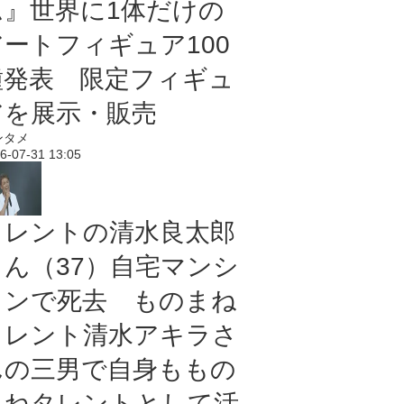
ム』世界に1体だけの
アートフィギュア100
種発表 限定フィギュ
アを展示・販売
ンタメ
6-07-31 13:05
タレントの清水良太郎
さん（37）自宅マンシ
ョンで死去 ものまね
タレント清水アキラさ
んの三男で自身ももの
まねタレントとして活