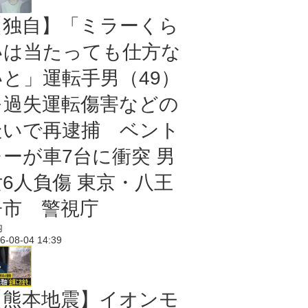
【独自】「ミラーくら
いは当たっても仕方な
いと」運転手男（49）
を過失運転傷害などの
疑いで再逮捕 ベント
レーが車7台に衝突 男
女6人負傷 東京・八王
子市 警視庁
内
6-08-04 14:39
【熊本地震】イオンモ