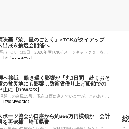
演映画『汝、星のごとく』×TCKがタイアップ
ス出展＆抽選会開催へ
東京シティ競馬（TCK）は6日、2026年度TCKイメージキャラクターを務める俳優・横浜流星が主演する映画『汝、星のごとく』（10月9日公開）とのタイアップキャンペーンを実施することを発表。 【画像】非売品も！プ⋯
11:18 【オリコンニュース】
沖縄へ接近 動き遅く影響が「丸3日間」続くおそ
震の被災地にも影響…防衛省借り上げ船舶での
止に【news23】
沖縄に接近する見通しの台風13号。現在は西に進んでいますが、このあと進路を北寄りに変え、九州で大雨となるもおそれもあり、熊本地震の被災地では備えが始まっています。台風13号は沖縄へ 動きが遅くなり影響が…
16 【TBS NEWS DIG】
スポーツ協会の口座から約366万円横領か 会計
総
男を再逮捕 埼玉県警
さいたま市スポーツ協会の口座から現金およそ366万円を横領したとして、会計担当の男が再逮捕されました。さいたま市スポーツ協会職員の三浦宏樹容疑者（36）はことし5月、協会が管理していたキャッシュカードを…