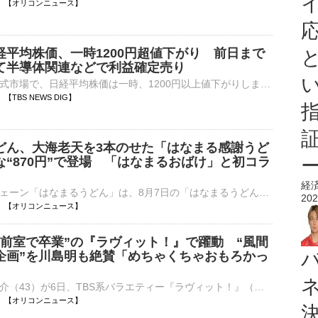
10:26 【オリコンニュース】
経平均株価、一時1200円超値下がり 前日まで
て半導体関連などで利益確定売り
きょうの東京株式市場で、日経平均株価は一時、1200円以上値下がりしました。日経平均株価はきのうまでの2日間でおよそ2500円値上がりしていて、半導体関連銘柄などでいったん利益を確定する売り注文が増えて…
25 【TBS NEWS DIG】
どん、大海老天を3本のせた「はなまる感謝うど
な“870円”で登場 「はなまるおばけ」と初コラ
経
讃岐うどんチェーン「はなまるうどん」は、8月7日の「はなまるうどんの日」を記念し、日頃の感謝を込めて大海老天をぜいたくに3本のせた限定メニュー「はなまる感謝うどん」を、お得な870（はなまる）円で、全国の⋯
202
10:22 【オリコンニュース】
“前室で卒業”の『ラヴィット！』で躍動 “風間
企画”を川島明も絶賛「めちゃくちゃおもろかっ
俳優の風間俊介（43）が6日、TBS系バラエティー『ラヴィット！』（月～金 前8：00）に生出演。4月期木曜シーズンレギュラーの卒業セレモニーができずに番組を卒業した風間が躍動した。 【写真】「みんなが風間君⋯
10:17 【オリコンニュース】