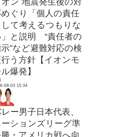
イオン 地震発生後の対
応めぐり「個人の責任
として考えるつもりな
い」と説明 “責任者の
指示”など避難対応の検
証行う方針【イオンモ
ール爆発】
済
6-08-03 15:34
バレー男子日本代表、
ネーションズリーグ準
決勝・アメリカ戦へ向