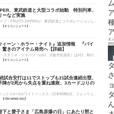
 ZIPPER、東武鉄道と大型コラボ始動 特別列車、
リーなど実施
アイドルグループ・FRUITS ZIPPERが、東武鉄道とコラボレーションした大型企画『TOBU KAWAII PROJECT』をきょう6日よりスタート。新曲「1,2,3,FOOOOUR（イチ、ニ、サン、フォー）」の配信リリースとミュージックビ⋯
11:00 【オリコンニュース】
エ
ロウィーン・ホラー・ナイト』追加情報 『バイ
202
』驚きのアイテム発売へ【詳細】
ユニバーサル・スタジオ・ジャパン（USJ、大阪市此花区）は5日、秋のイベント『ハロウィーン・ホラー・ナイト』（9月11日開幕）の最新情報を発表した。ホラー・メイズ「『バイオハザード レクイエム』 ザ・ダイブ⋯
10:59 【オリコンニュース】
続試合安打は11でストップも21試合連続出塁、
手陣が2死から失点を重ね連敗、3カードぶりの
■MLB レッドソックス4ー0ホワイトソックス（日本時間6日、フェンウェイ・パーク）ホワイトソックスの村上宗隆（26）が敵地でのレッドソックス戦に“2番・一塁”で先発出場。3打数…
53 【TBS NEWS DIG】
陛下と愛子さま「広島原爆の日」にあたり黙と