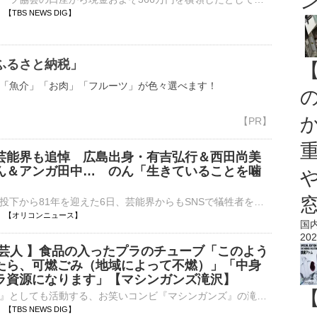
12 【TBS NEWS DIG】
ふるさと納税」
「魚介」「お肉」「フルーツ」が色々選べます！
芸能界も追悼 広島出身・有吉弘行＆西田尚美
ん＆アンガ田中… のん「生きていることを噛
」
広島への原爆投下から81年を迎えた6日、芸能界からもSNSで犠牲者を追悼するコメントが寄せられている。 【写真】「平和への祈りを」折り鶴の写真で思いを寄せた投稿 広島県福山市出身の俳優・西田尚美（56）は⋯
11:09 【オリコンニュース】
国
202
掃芸人 】食品の入ったプラのチューブ「このよう
たら、可燃ごみ（地域によって不燃）」「中身
ラ資源になります」【マシンガンズ滝沢】
『ごみ清掃芸人』としても活動する、お笑いコンビ『マシンガンズ』の滝沢秀一さんが8月6日、自身のXを更新。「今日のごみトリビア」を紹介しました。 滝沢秀一さん（マシンガンズ）滝沢さんは中身がわず…
07 【TBS NEWS DIG】