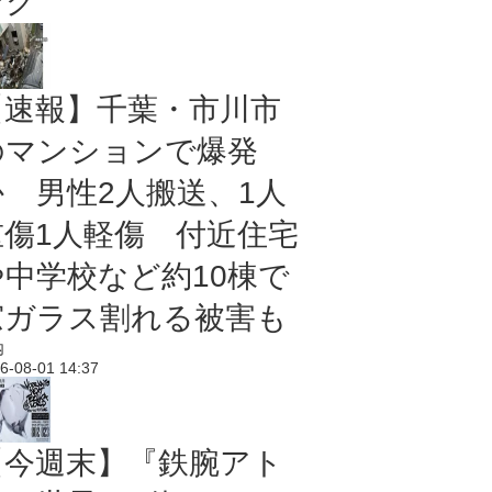
ング
【速報】千葉・市川市
のマンションで爆発
か 男性2人搬送、1人
重傷1人軽傷 付近住宅
や中学校など約10棟で
窓ガラス割れる被害も
内
6-08-01 14:37
【今週末】『鉄腕アト