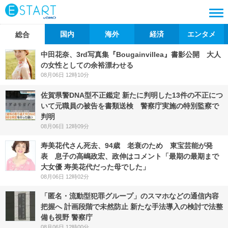
国内
海外
経済
エンタメ
総合
中田花奈、3rd写真集『Bougainvillea』書影公開 大人
の女性としての余裕漂わせる
08月06日 12時10分
佐賀県警DNA型不正鑑定 新たに判明した13件の不正につ
いて元職員の被告を書類送検 警察庁実施の特別監察で
判明
08月06日 12時09分
寿美花代さん死去、94歳 老衰のため 東宝芸能が発
表 息子の高嶋政宏、政伸はコメント「最期の最期まで
大女優 寿美花代だった母でした」
08月06日 12時02分
「匿名・流動型犯罪グループ」のスマホなどの通信内容
把握へ 計画段階で未然防止 新たな手法導入の検討で法整
備も視野 警察庁
08月06日 12時00分