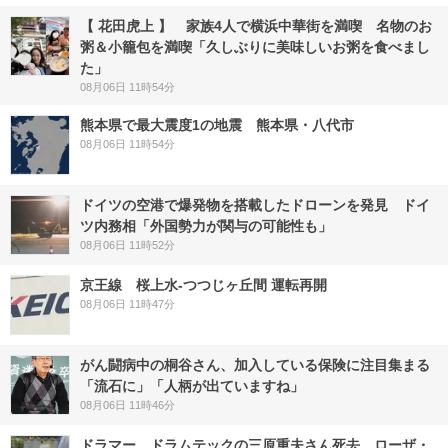
【 花田虎上 】 家族4人で横浜中華街を満喫 名物のお
粥＆小籠包を満喫「久しぶりに美味しいお粥を食べまし
た」
08月06日 11時54分
熊本県で最大震度1の地震 熊本県・八代市
08月06日 11時54分
ドイツの空港で爆発物を搭載したドローンを発見 ドイ
ツ内務相「外国勢力が関与の可能性も」
08月06日 11時52分
京王線 桜上水-つつじヶ丘間 運転再開
08月06日 11時47分
がん闘病中の桐谷さん、加入している保険に注目集まる
「流石に」「人柄が出ていますね」
08月06日 11時46分
ドラマー、ドラムテックの三原重夫さん死去 ローザ・