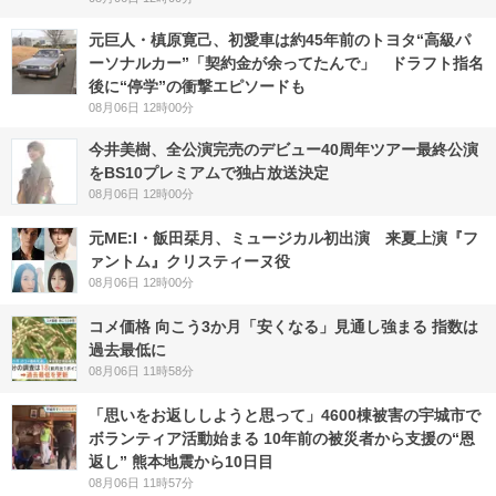
元巨人・槙原寛己、初愛車は約45年前のトヨタ“高級パ
ーソナルカー”「契約金が余ってたんで」 ドラフト指名
後に“停学”の衝撃エピソードも
08月06日 12時00分
今井美樹、全公演完売のデビュー40周年ツアー最終公演
をBS10プレミアムで独占放送決定
08月06日 12時00分
元ME:I・飯田栞月、ミュージカル初出演 来夏上演『フ
ァントム』クリスティーヌ役
08月06日 12時00分
コメ価格 向こう3か月「安くなる」見通し強まる 指数は
過去最低に
08月06日 11時58分
「思いをお返ししようと思って」4600棟被害の宇城市で
ボランティア活動始まる 10年前の被災者から支援の“恩
返し” 熊本地震から10日目
08月06日 11時57分