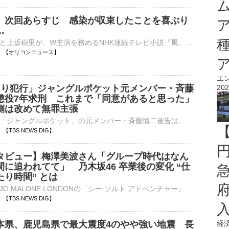
』次回あらすじ 感染が収束したことを喜ぶり
…
俳優の見上愛と上坂樹里が、W主演を務めるNHK連続テレビ小説『風、薫る』（月～土 前8：00 NHK総合 ※土曜日は1週間の振り返り／月～金 前 7：30 NHK BS、BSプレミアム4K）の第95回が、7日に放送される。 【⋯
08:15 【オリコンニュース】
エ
たり犯行」ジャングルポケット元メンバー・斉藤
202
懲役7年求刑 これまで「同意があると思った」
側は改めて無罪主張
お笑いグループ「ジャングルポケット」の元メンバー・斉藤慎二被告は、おととし7月、ロケバスの車内で当時20代の共演者の女性に性的な暴行を加えたなどの罪に問われています。5日に行われた論告で、検察側は「被告…
09 【TBS NEWS DIG】
タビュー】梅澤美波さん「グループ時代はなん
に追われてて」 乃木坂46 卒業後の変化 “仕
り時間” とは
香水ブランド・JO MALONE LONDONの「シー ソルト アドベンチャー」ポップアップイベントが開催され、広瀬アリスさんや三浦翔平さん、元乃木坂46の梅澤美波さんらが登場しました。 JO…
08 【TBS NEWS DIG】
本県、鹿児島県で最大震度4のやや強い地震 長
経