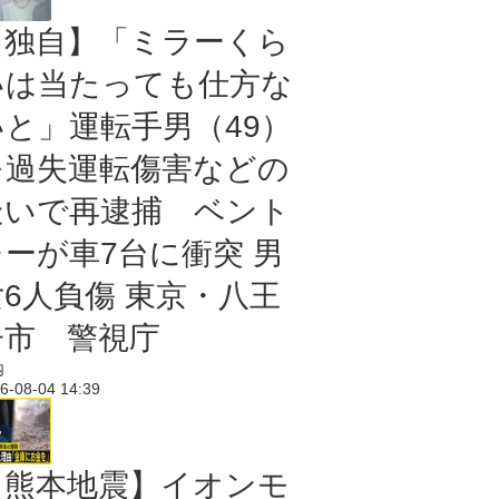
【独自】「ミラーくら
いは当たっても仕方な
いと」運転手男（49）
を過失運転傷害などの
疑いで再逮捕 ベント
レーが車7台に衝突 男
女6人負傷 東京・八王
子市 警視庁
内
6-08-04 14:39
【熊本地震】イオンモ