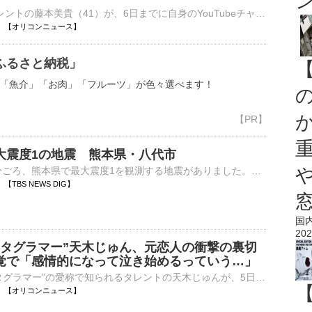
3児の母でタレントの藤本美貴（41）が、6日までに自身のYouTubeチャンネルを更新。徐々に育児の手が離れていく中で感じる「寂しさ」について赤裸々に語った。 【動画】「もう1人ほしい気持ちが分かる」藤本美貴が⋯
08:30 【オリコンニュース】
ふるさと納税」
「魚介」「お肉」「フルーツ」が色々選べます！
大震度1の地震 熊本県・八代市
6日午前8時19分ごろ、熊本県で最大震度1を観測する地震がありました。気象庁によりますと、震源地は熊本県熊本地方で、震源の深さはおよそ10km、地震の規模を示すマグニチュードは2.2と推定されます。この…
23 【TBS NEWS DIG】
国
202
スタグラマー”天木じゅん、元恋人の衝撃の裏切
覚で「感情的になって泣き始めるっていう…」
“トランジスタグラマー”の愛称で知られるタレントの天木じゅんが、5日放送のABEMA『愛のハイエナ season6』に出演。結婚を考えていた元恋人から「実は俺結婚してて」と打ち明けられた過去を明かした。 【写真】別⋯
08:18 【オリコンニュース】