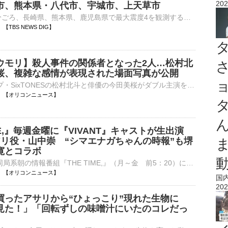
202
市、熊本県・八代市、宇城市、上天草市
6日午前7時59分ごろ、長崎県、熊本県、鹿児島県で最大震度4を観測するやや強い地震がありました。気象庁によりますと、震源地は熊本県天草・芦北地方で、震源の深さはおよそ10km、地震の規模を示すマグニチュ…
05 【TBS NEWS DIG】
ウモリ】殺人事件の関係者となった2人…松村北
桜、複雑な感情が表現された場面写真が公開
6人組グループ・SixTONESの松村北斗と俳優の今田美桜がダブル主演を務める映画『白鳥とコウモリ』（9月4日公開）において、松村演じる容疑者の息子・倉木和真と今田演じる被害者の娘・白石美令それぞれの表情をと⋯
08:00 【オリコンニュース】
IME,』毎週金曜に『VIVANT』キャストが生出演
アリ役・山中崇 “シマエナガちゃんの時報”も堺
寛とコラボ
TBSは6日、同局系朝の情報番組『THE TIME,』（月～金 前5：20）において、8月から毎週金曜に同局系日曜劇場『VIVANT』（毎週日曜 後9：00）のキャストが生出演することを発表。初回となるあす7日の放送に、同ド⋯
08:00 【オリコンニュース】
国
202
買ったアサリから“ひょっこり”現れた生物に
見た！」「回転ずしの味噌汁にいたのコレだっ