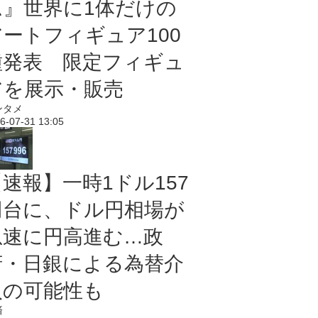
ム』世界に1体だけの
アートフィギュア100
種発表 限定フィギュ
アを展示・販売
ンタメ
6-07-31 13:05
【速報】一時1ドル157
円台に、ドル円相場が
急速に円高進む…政
府・日銀による為替介
入の可能性も
済