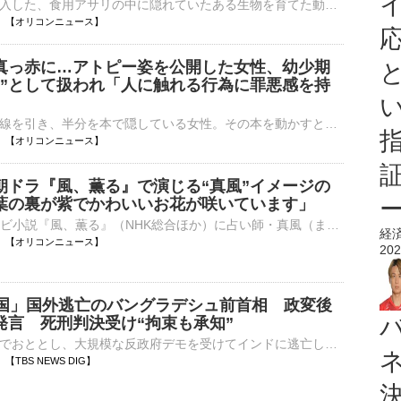
スーパーで購入した、食用アサリの中に隠れていたある生物を育てた動画シリーズ『スーパーのアサリを購入したら』が好評を博している。「生きているのはじめて見ました！」「回転ずしのお味噌汁に入ってたのコレだ⋯
07:56 【オリコンニュース】
真っ赤に…アトピー姿を公開した女性、幼少期
の”として扱われ「人に触れる行為に罪悪感を持
顔の真ん中に線を引き、半分を本で隠している女性。その本を動かすと、アトピー性皮膚炎で顔の半分が真っ赤になってしまっている。「久しぶりにしっかりアトピー出たから撮ってみた」と題されたこの動画が452万回⋯
07:50 【オリコンニュース】
朝ドラ『風、薫る』で演じる“真風”イメージの
葉の裏が紫でかわいいお花が咲いています」
NHK連続テレビ小説『風、薫る』（NHK総合ほか）に占い師・真風（まじ）役および語りとして出演中の研ナオコ（73）が4日、自身のブログを更新。ゲスト出演したNHK『鶴瓶の家族に乾杯』（毎週月曜 後7：57）で訪れ⋯
経
07:50 【オリコンニュース】
202
帰国」国外逃亡のバングラデシュ前首相 政変後
発言 死刑判決受け“拘束も承知”
バングラデシュでおととし、大規模な反政府デモを受けてインドに逃亡したハシナ前首相がオンラインで会見し、今年12月に帰国すると明らかにしました。ハシナ氏が政変後に公の場で発言するのは初めてです。バングラデ…
48 【TBS NEWS DIG】