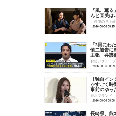
『風、薫る
んと直美は
2026-08-06 
「3回にわ
慎二被告に
主張 弁護
2026-08-06 08:
【独自イン
かすごく時間
事前のゆった
2026-08-06 08:
長崎県、熊