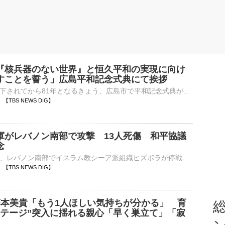
『核兵器のない世界』と恒久平和の実現に向け
すことを誓う」広島平和記念式典にて挨拶
広島に原爆が投下されてから81年となるきょう、広島市で平和記念式典が開かれ、高市総理は「『核兵器のない世界』と恒久平和の実現に力を尽くす」と誓いました。高市総理「我が国は、『非核三原則』を堅持しており、…
45 【TBS NEWS DIG】
軍がレバノン南部で攻撃 13人死傷 和平協議
念
イスラエル軍は、レバノン南部でイスラム教シーア派組織ヒズボラが停戦に違反したと主張し、攻撃を実施したと発表しました。イスラエル軍は5日、駐留を続けるレバノン南部でヒズボラを標的に攻撃を行ったと明かしまし…
32 【TBS NEWS DIG】
藤本美貴「もう1人ほしい気持ちが分かる」 育
総
ステージ”突入に揺れる親心「早く巣立て」「寂