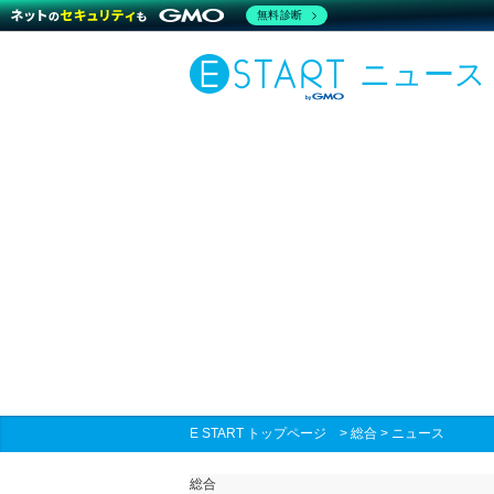
無料診断
ニュース
E START トップページ
>
総合
>
ニュース
総合