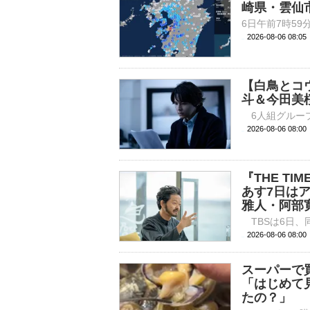
崎県・雲仙
2026-08-06 08:
【白鳥とコ
斗＆今田美
2026-08-06 
『THE T
あす7日は
雅人・阿部
2026-08-06 
スーパーで
「はじめて
たの？」