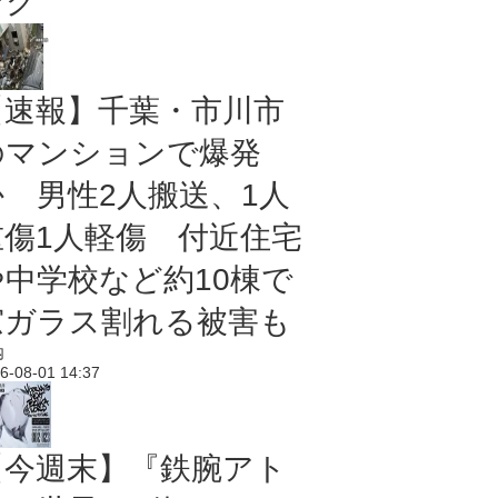
ング
【速報】千葉・市川市
のマンションで爆発
か 男性2人搬送、1人
重傷1人軽傷 付近住宅
や中学校など約10棟で
窓ガラス割れる被害も
内
6-08-01 14:37
【今週末】『鉄腕アト