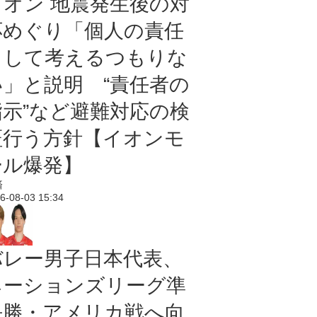
イオン 地震発生後の対
応めぐり「個人の責任
として考えるつもりな
い」と説明 “責任者の
指示”など避難対応の検
証行う方針【イオンモ
ール爆発】
済
6-08-03 15:34
バレー男子日本代表、
ネーションズリーグ準
決勝・アメリカ戦へ向