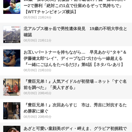
ー2で勝利「絶対この1点で仕留めるぞって気持ちで」
【WTTチャンピオンズ横浜】
08月09日 21時24分
北アルプス槍ヶ岳で男性遺体発見 19歳の不明大学生と
確認
08月09日 21時11分
お互いパートナーを持ちながら… 早見あかり“タキ”＆
伊藤健太郎“レイ”、ディープな口づけから一線超える
『一緒にごはんをたべるだけ』第6話【ネタバレあり】
08月09日 21時10分
『豊臣兄弟！』人気アイドルが初登場→ネット「すぐ名
前を調べた」「美人すぎる」
08月09日 20時45分
『豊臣兄弟！』次回あらすじ 市は、秀吉に対抗するた
め勝家に嫁ぐ
08月09日 20時45分
あざと可愛い童顔美ボディ・岬えま、グラビア初挑戦で