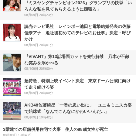
『ミスヤングチャンピオン2026』グランプリの快挙「い
ろんな私を見てもらえるように頑張る」
08月09日 20時23分
読売テレビ退社→レインボー池田と電撃結婚発表の佐藤
佳奈アナ「退社後初めてのテレビのお仕事」決定・呼び
かけ
08月09日 20時01分
『VIVANT』第13話場面カットを先行解禁 乃木が不敵
な笑みを浮かべる
08月09日 20時00分
超特急、特別上映イベント決定 東京ドーム公演に向け
て走り続ける姿
08月09日 20時00分
AKB48佐藤綺星「一番の思い出に」 ユニ＆ミニスカ姿
で始球式「なんでこんなにかわいいんだ…」
08月09日 19時42分
3階建ての店舗併用住宅で火事 住人の88歳女性が死亡
08月09日 19時40分