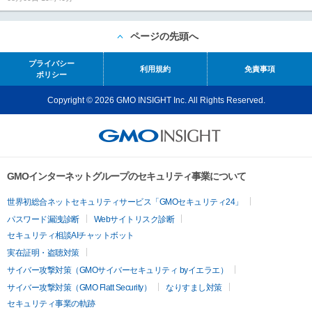
ページの先頭へ
プライバシー
利用規約
免責事項
ポリシー
Copyright © 2026 GMO INSIGHT Inc. All Rights Reserved.
GMOインターネットグループのセキュリティ事業について
世界初総合ネットセキュリティサービス「GMOセキュリティ24」
パスワード漏洩診断
Webサイトリスク診断
セキュリティ相談AIチャットボット
実在証明・盗聴対策
サイバー攻撃対策（GMOサイバーセキュリティ byイエラエ）
サイバー攻撃対策（GMO Flatt Security）
なりすまし対策
セキュリティ事業の軌跡