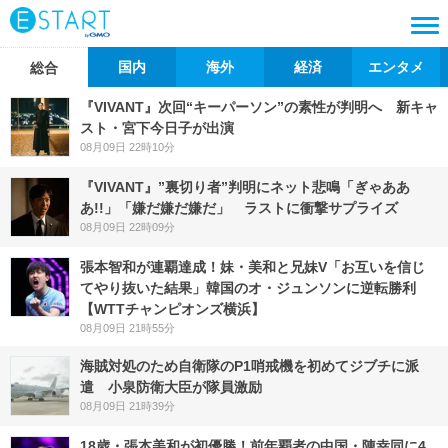
国内
海外
経済
エンタメ
総合
『VIVANT』次回“キーパーソン”の素性が判明へ 新キャ
スト・宮下今日子が出演
08月09日 22時10分
『VIVANT』”裏切り者”判明にネット悲鳴「ぎゃああ
あ!!」「嫌だ嫌だ嫌だ」 ラストに衝撃サプライズ
08月09日 22時09分
張本智和が連覇達成！妹・美和と兄妹V「お互いを信じ
てやり抜いた結果」韓国のオ・ジュンソンに逆転勝利
【WTTチャンピオンズ横浜】
08月09日 21時55分
海賊対処のため自衛隊のP1哨戒機を初めてジブチに派
遣 小泉防衛大臣が隊員激励
08月09日 21時39分
18歳・張本美和が初優勝！前年覇者の中国・陳幸同に4