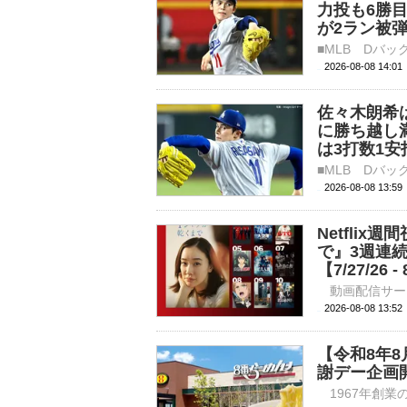
力投も6勝
が2ラン被
2026-08-08 14:
佐々木朗希
に勝ち越し
は3打数1安
2026-08-08 13:
Netfli
で』3週連
【7/27/26 - 
2026-08-08 
【令和8年8
謝デー企画