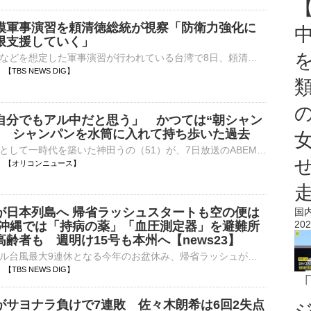
模軍事演習を頼清徳総統が視察「防衛力強化に
限支援していく」
中国による侵攻などを想定した軍事演習が行われている台湾で8日、頼清徳総統が海軍基地を視察しました。8日、南部・高雄市の海軍基地で、有事を想定しミサイル艇を緊急出港させる演習が行われました。演習を視察した…
06 【TBS NEWS DIG】
自分でもアル中だと思う」 かつては“朝シャン
” シャンパンを水筒に入れて持ち歩いた過去
美のカリスマとして一時代を築いた神田うの（51）が、7日放送のABEMA『ダマってられない女たち season3』に出演。かつて「自分でもアル中だと思う」と語るほどの酒豪だったことを明かし、朝からシャンパンを飲んで⋯
14:05 【オリコンニュース】
が日本列島へ 帰省ラッシュスタートも空の便は
国
202
 沖縄では「持病の薬」「血圧測定器」を避難所
齢者も 週明け15号も本州へ【news23】
お盆休みにダブル台風最大9連休となる今年のお盆休み、帰省ラッシュが始まりました。「じいじたち、奈良に会いに行く。1年ぶり」楽しいお盆休みの始まり、ですが&hellip;。7日午後7時ごろの鹿児島県・沖永…
03 【TBS NEWS DIG】
がサヨナラ負けで7連敗 佐々木朗希は6回2失点