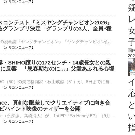
13:51 【オリコンニュース】
スコンテスト『ミスヤングチャンピオン2026』
るグランプリ決定「グランプリの3人、全員“種
秋田書店発行の漫画誌『ヤングチャンピオン』『ヤングチャンピオン烈』『別冊ヤングチャンピオン』の合同グラビアミスコンテスト『ミスヤングチャンピオン2026』の授賞式が8日、都内で行われ、グランプリ３名、準⋯
13:39 【オリコンニュース】
国
202
・SHIHO譲りの172センチ・14歳長女との親
トに反響 「思春期なのに…」父愛あふれる心境
モデルのSHIHO（50）の夫で格闘家・秋山成勲（51）が、8日までに自身のインスタグラムを更新。母譲りのスタイルが話題の長女・サランちゃん（14）とのショッピングデートを公開した。 【写真】14歳で172センチ！⋯
13:30 【オリコンニュース】
 Prince、真剣な眼差しでクリエイティブに向き合
作ビハインド映像のティザーを公開
King ＆ Prince（永瀬廉、髙橋海人）が、1st EP『So Honey EP』（9月2日発売）初回限定盤Bに収録されるBehind the scenes of 『So Honey EP』のティザー映像をきょう8日、オフィシャルYouTubeで公開した。 【写⋯
13:30 【オリコンニュース】