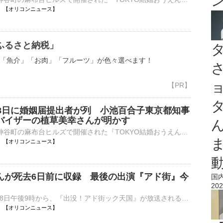
14:16 【オリコンニュース】
ふるさと納税」
「魚介」「お肉」「フルーツ」が色々選べます！
月8日に婚姻届提出者が列 小池百合子東京都知事
バイザーの植草美幸さんが明かす
8日、東京・神谷町の麻布台ヒルズで開催された『TOKYO結婚おうえんフェスタ』でトークショーに参加した。 【写真】華やかなピンク色のワンピース姿の井上咲楽 令和8年8月8日という「8」が3つ並ぶ「はちみつ結⋯
14:11 【オリコンニュース】
んが死去6日前に収録 最後の出演『アド街』今
国
202
テレビ東京で8日午後9時から、『出没！アド街ック天国』が放送される。今回は東京・門前仲町を取り上げる。 【写真】亡くなる6日前…スタジオで笑みを浮かべる山田五郎さん 江戸三大祭のひとつ“深川八幡祭り”直⋯
14:10 【オリコンニュース】