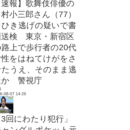
【速報】歌舞伎俳優の
中村小三郎さん（77）
をひき逃げの疑いで書
類送検 東京・新宿区
の路上で歩行者の20代
女性をはねてけがをさ
せたうえ、そのまま逃
走か 警視庁
内
6-08-07 14:26
「3回にわたり犯行」
ジャングルポケット元