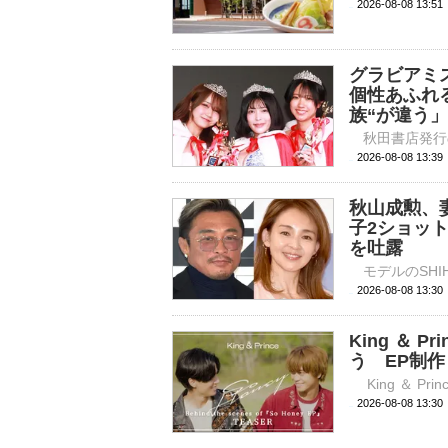
2026-08-08 
グラビアミ
個性あふれ
族“が違う」
2026-08-08 
秋山成勲、妻
子2ショッ
を吐露
2026-08-08 
King ＆
う EP制
2026-08-08 