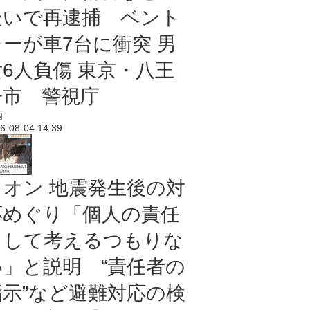
疑いで再逮捕 ベント
レーが車7台に衝突 男
女6人負傷 東京・八王
子市 警視庁
内
6-08-04 14:39
イオン 地震発生後の対
応めぐり「個人の責任
として考えるつもりな
い」と説明 “責任者の
指示”など避難対応の検