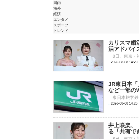
国内
海外
経済
エンタメ
スポーツ
トレンド
カリスマ婚
活アドバイ
2026-08-08 
JR東日本
など一部の
2026-08-08 
井上咲楽、
る「共有で