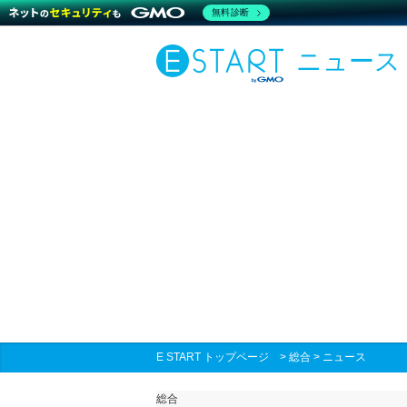
無料診断
ニュース
E START トップページ
>
総合
>
ニュース
総合