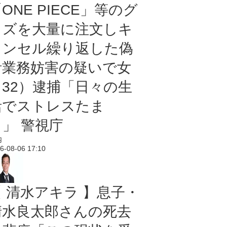
ONE PIECE」等のグ
ッズを大量に注文しキ
ャンセル繰り返した偽
計業務妨害の疑いで女
（32）逮捕「日々の生
活でストレスたま
り」 警視庁
内
6-08-06 17:10
【 清水アキラ 】息子・
清水良太郎さんの死去