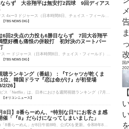
目ならず 大谷翔平は無安打2四球 9回ディアス
弾
■MLB Dバックス 4xー3 ドジャース（日本時間8日、チェイス・フィールド）ドジャースが敵地でのダイヤモンドバックス戦でサヨナラ負けし、7連敗を喫した。今季20度目の先発登板した佐々木朗希（24）は…
01 【TBS NEWS DIG】
は6回2失点の力投も6勝目ならず 7回大谷翔平
満塁好機も痛恨の併殺打 初対決のヌートバー
打
■MLB Dバックス ー ドジャース（日本時間8日、チェイス・フィールド）ドジャースの佐々木朗希（24）が敵地でのダイヤモンドバックス戦に今季20度目の先発登板。6回、86球を投げて被安打4、奪三振5、…
59 【TBS NEWS DIG】
国
202
x週間視聴ランキング（番組）：『Tシャツが乾くま
続1位、韓国ドラマ『恋は命がけ』が初登場
8/2/26】
動画配信サービス「Netflix」は、日本における週間視聴ランキング（7月27日～8月2日）を発表。映画以外の番組部門では、TBS系ドラマ『Tシャツが乾くまで』が3週連続で首位を獲得した。 【動画】韓国ドラマ『恋は⋯
13:52 【オリコンニュース】
月8日】8番らーめん、“特別な日”にお客さま感
開催「『8』だらけになってしまいました」
1967年創業の「8番らーめん」が8日午前8時、公式Xを更新。令和8年8月8日の“特別な日”にお客さま感謝デー企画を開催すると発表した。 【写真】「『8』だらけになってしまいました」8番らーめんのお客さま感謝デー⋯