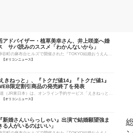
活アドバイザー・植草美幸さん、井上咲楽へ婚
ス サバ読みのススメ「わかんないから」
8日、東京・神谷町の麻布台ヒルズで開催された『TOKYO結婚おうえんフェスタ』でトークショーに参加した。 【写真】華やかなピンク色のワンピース姿の井上咲楽 令和8年8月8日という「8」が3つ並ぶ「はちみつ結⋯
14:29 【オリコンニュース】
「えきねっと」、『トクだ値14』『トクだ値1』
WEB限定割引商品の発売終了を発表
東日本旅客鉄道（JR東日本）は、オンライン予約サービス「えきねっと」で発売している一部のWEB限定割引商品の発売終了を発表した。 【画像】9月～10月に発売終了となる「えきねっと」商品一覧 対象商品は下記⋯
14:25 【オリコンニュース】
『新婚さんいらっしゃい』出演で結婚願望強ま
総
きる人がいるのはいい」
8日、東京・神谷町の麻布台ヒルズで開催された『TOKYO結婚おうえんフェスタ』でトークショーに参加した。 【写真】華やかなピンク色のワンピース姿の井上咲楽 令和8年8月8日という「8」が3つ並ぶ「はちみつ結⋯