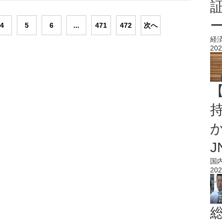
4
5
6
...
471
472
次へ
経
202
持
J
国
202