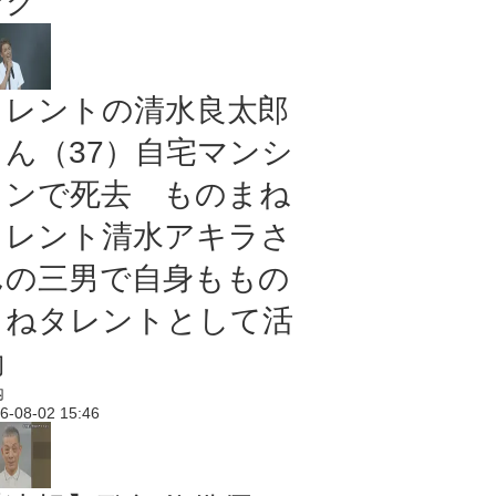
ング
タレントの清水良太郎
さん（37）自宅マンシ
ョンで死去 ものまね
タレント清水アキラさ
んの三男で自身ももの
まねタレントとして活
動
内
6-08-02 15:46