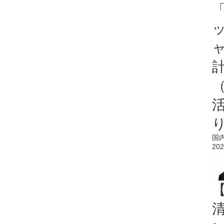
「
国
202