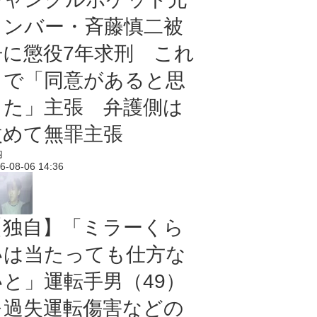
メンバー・斉藤慎二被
告に懲役7年求刑 これ
まで「同意があると思
った」主張 弁護側は
改めて無罪主張
内
6-08-06 14:36
【独自】「ミラーくら
いは当たっても仕方な
いと」運転手男（49）
を過失運転傷害などの