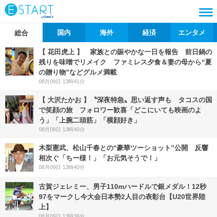
国内
海外
経済
エンタメ
総合
【 花田虎上 】 家族との賑やかな一日を報告 前日鍋の
残りを味噌でリメイク ファミレス夕食＆妻の母から“夏
の贈り物”などグルメ満載
08月09日 13時41分
【 大沢たかお 】〝深夜特急〟思い返す声も タコスの国
で笑顔の旅 フォロワー歓喜「どこにいても映画のよ
う」「上腕二頭筋」「横顔好き」
08月09日 13時40分
木梨憲武、松山千春との“豪華ツーショット”公開 反響
相次ぐ「ちー様！」「お元気そうで！」
08月09日 13時40分
古賀ジェレミー、男子110mハードルで銀メダル！12秒
97をマークし今大会日本勢2人目の表彰台【U20世界陸
上】
08月09日 13時36分