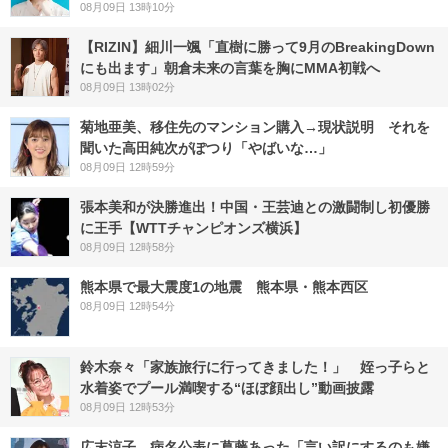
08月09日 13時10分
【RIZIN】細川一颯「直樹に勝って9月のBreakingDown
にも出ます」朝倉未来の言葉を胸にMMA初戦へ
08月09日 13時02分
菊地亜美、移住先のマンション購入→現状説明 それを
聞いた高田純次がぽつり「やばいな…」
08月09日 12時59分
張本美和が決勝進出！中国・王芸迪との激闘制し初優勝
に王手【WTTチャンピオンズ横浜】
08月09日 12時58分
熊本県で最大震度1の地震 熊本県・熊本西区
08月09日 12時54分
鈴木奈々「家族旅行に行ってきました！」 姪っ子らと
水着姿でプール満喫する“ほぼ顔出し”動画披露
08月09日 12時53分
広末涼子、病名公表に葛藤あった「言い訳にするのも嫌