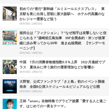
初めての“夜行”新幹線「ルミエールエクスプレス」 東
京駅を夜に出発し翌朝に新大阪駅へ ホテル代高騰のな
かレジャー需要など狙う
08月09日 13時33分
核抑止は「フィクション」？“なぜ相手は攻撃しないと信
じられる？”湯崎前広島知事 INF全廃条約・米ソが核軍
縮に歩み寄ってから30年 進まぬ核廃絶 【サンデーモ
ーニング】
08月09日 13時33分
中国 7月の消費者物価指数0.5％上昇 10か月連続でプ
ラス 夏休みに伴う旅行の需要増加などが影響か
08月09日 13時27分
大野智、公式ファンクラブ「さと島」初のイベント開催
発表 全国8公演スケジュール＆ビジュアルなど公開
08月09日 13時15分
王林『anan』名物特集でグラビア披露「愛する人と過ご
す、はじめての一夜をテーマ」