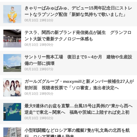
きゃりーぱみゅぱみゅ、デビュー15周年記念日にストレ
ートなラブソング配信「新鮮な気持ちで歌いました」
08月10日 19時10分
テスラ、関西の新ブランド発信拠点が誕生 グランフロ
ント大阪で最新テクノロジー体感も
08月10日 19時09分
サントリー熊本工場 復旧まで3～4か月 建物や生産設
備の一部に損壊
08月10日 19時07分
ガールズグループ・moxymillと新メンバー候補生27人が
初対面 視聴者投票で「ソロ審査」進出者決定へ
08月10日 19時05分
最大9連休のお盆を直撃…台風15号は異例の“東から西へ
逆走”で東北～関東へ 福島や茨城に上陸すれば史上初
08月10日 19時02分
小型戦闘艦などロシア軍の艦艇7隻が礼文島の北西を航
行 ロシア軍機1機も飛来