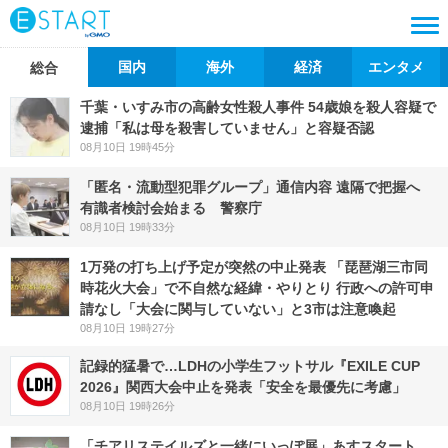
国内
海外
経済
エンタメ
総合
千葉・いすみ市の高齢女性殺人事件 54歳娘を殺人容疑で
逮捕「私は母を殺害していません」と容疑否認
08月10日 19時45分
「匿名・流動型犯罪グループ」通信内容 遠隔で把握へ
有識者検討会始まる 警察庁
08月10日 19時33分
1万発の打ち上げ予定が突然の中止発表 「琵琶湖三市同
時花火大会」で不自然な経緯・やりとり 行政への許可申
請なし「大会に関与していない」と3市は注意喚起
08月10日 19時27分
記録的猛暑で…LDHの小学生フットサル『EXILE CUP
2026』関西大会中止を発表「安全を最優先に考慮」
08月10日 19時26分
「チアリステイルズと一緒にいっぽ展」あすスタート