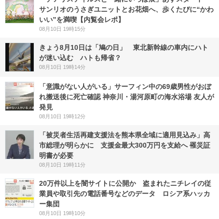
サンリオのうさぎユニットとお花畑へ、歩くたびに“かわ
いい”を満喫【内覧会レポ】
08月10日 19時15分
きょう8月10日は「鳩の日」 東北新幹線の車内にハト
が迷い込む ハトも帰省？
08月10日 19時14分
「意識がない人がいる」サーフィン中の69歳男性がおぼ
れ搬送後に死亡確認 神奈川・湯河原町の海水浴場 友人が
発見
08月10日 19時12分
「被災者生活再建支援法を熊本県全域に適用見込み」高
市総理が明らかに 支援金最大300万円を支給へ 罹災証
明書が必要
08月10日 19時11分
20万件以上を闇サイトに公開か 盗まれたニチレイの従
業員や取引先の電話番号などのデータ ロシア系ハッカ
ー集団
08月10日 19時10分