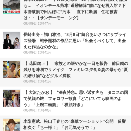
も… イオンモール熊本“避難解除”前になぜ再入館？下
水管破損で田んぼに“汚水” 直下に断層 住宅被害
は・・【サンデーモーニング】
08月09日 13時47分
長崎出身・福山雅治、“8月9日”舞台あいさつにサプライ
ズ登場 戦争題材の作品に思い「出会うべくして、出会
えた作品なのかな」
08月09日 13時41分
【 花田虎上 】 家族との賑やかな一日を報告 前日鍋の
残りを味噌でリメイク ファミレス夕食＆妻の母から“夏
の贈り物”などグルメ満載
08月09日 13時41分
【 大沢たかお 】〝深夜特急〟思い返す声も タコスの国
で笑顔の旅 フォロワー歓喜「どこにいても映画のよ
う」「上腕二頭筋」「横顔好き」
08月09日 13時40分
木梨憲武、松山千春との“豪華ツーショット”公開 反響
相次ぐ「ちー様！」「お元気そうで！」