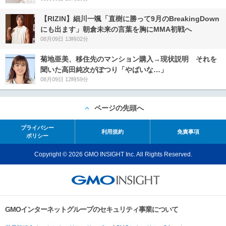
【RIZIN】細川一颯「直樹に勝って9月のBreakingDown
にも出ます」朝倉未来の言葉を胸にMMA初戦へ
08月09日 13時02分
菊地亜美、移住先のマンション購入→現状説明 それを
聞いた高田純次がぽつり「やばいな…」
08月09日 12時59分
ページの先頭へ
プライバシー
利用規約
免責事項
ポリシー
Copyright © 2026 GMO INSIGHT Inc. All Rights Reserved.
GMOインターネットグループのセキュリティ事業について