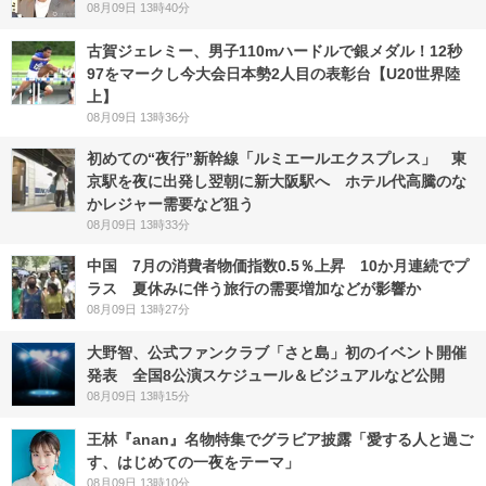
08月09日 13時40分
古賀ジェレミー、男子110mハードルで銀メダル！12秒
97をマークし今大会日本勢2人目の表彰台【U20世界陸
上】
08月09日 13時36分
初めての“夜行”新幹線「ルミエールエクスプレス」 東
京駅を夜に出発し翌朝に新大阪駅へ ホテル代高騰のな
かレジャー需要など狙う
08月09日 13時33分
中国 7月の消費者物価指数0.5％上昇 10か月連続でプ
ラス 夏休みに伴う旅行の需要増加などが影響か
08月09日 13時27分
大野智、公式ファンクラブ「さと島」初のイベント開催
発表 全国8公演スケジュール＆ビジュアルなど公開
08月09日 13時15分
王林『anan』名物特集でグラビア披露「愛する人と過ご
す、はじめての一夜をテーマ」
08月09日 13時10分