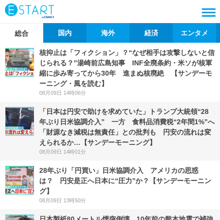
国内
海外
経済
エンタメ
総合
核抑止は「フィクション」？“なぜ相手は攻撃しないと信
じられる？”湯崎前広島知事 INF全廃条約・米ソが核軍
縮に歩み寄ってから30年 進まぬ核廃絶 【サンデーモ
ーニング・風を読む】
08月09日 14時06分
「日本は円安で助けを求めていた」トランプ大統領“28
年ぶり日米協調介入” 一方 食料品消費税“2年間1%”へ
「財源なき減税は無責任」との批判も 円安の流れは変
えられるか…【サンデーモーニング】
08月09日 14時01分
28年ぶり「円買い」日米協調介入 アメリカの思惑
は？ 円安是正へ日本に“圧力”か？【サンデーモーニン
グ】
08月09日 13時50分
日本製紙80メートル煙突倒壊 10年前の熊本地震で補強