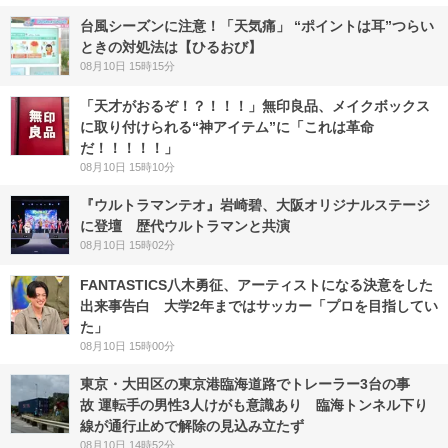
台風シーズンに注意！「天気痛」 “ポイントは耳”つらい
ときの対処法は【ひるおび】
08月10日 15時15分
「天才がおるぞ！？！！！」無印良品、メイクボックス
に取り付けられる“神アイテム”に「これは革命
だ！！！！！」
08月10日 15時10分
『ウルトラマンテオ』岩崎碧、大阪オリジナルステージ
に登壇 歴代ウルトラマンと共演
08月10日 15時02分
FANTASTICS八木勇征、アーティストになる決意をした
出来事告白 大学2年まではサッカー「プロを目指してい
た」
08月10日 15時00分
東京・大田区の東京港臨海道路でトレーラー3台の事
故 運転手の男性3人けがも意識あり 臨海トンネル下り
線が通行止めで解除の見込み立たず
08月10日 14時52分