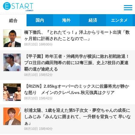
国内
海外
経済
エンタメ
総合
橋下徹氏、『とれたてっ！』洋上からリモート出演「数
ヶ月前に計画されたことなので…」
08月10日 16時00分
【甲子園】昨年王者・沖縄尚学が横浜に敗れ初戦敗退！
プロ注目の織田翔希の前に12奪三振、史上7校目の夏連
覇の道が途絶える
08月10日 15時52分
【RIZIN】2.85kgオーバーのミックスに佐藤将光が静か
な怒り メインのクレベルvs.秋元強真はクリア
08月10日 15時42分
杉浦太陽、1歳を迎えた第5子次女・夢空ちゃんの成長に
しみじみ「みんなに囲まれて、一升餅を背負って 早いな
ぁ」
08月10日 15時40分