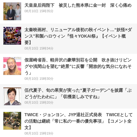
天皇皇后両陛下 被災した熊本県に金一封 深く心痛め
08月10日 15時35分
太秦映画村、リニューアル後初の秋イベント…“妖怪×ダ
ンス”和製ハロウィン『怪々YOKAI祭』【イベント概
要】
08月10日 15時34分
假屋崎省吾、軽井沢の豪華別荘を公開 吹き抜けリビン
グや浅間山を望む“絶景”に反響「開放的な気分になれそ
う」
08月10日 15時30分
伍代夏子、旬の果実が実った“夏子ガーデン”を披露「ぶ
どうがたわわに」「収穫楽しみですね」
08月10日 15時20分
TWICE・ジョンヨン、JYP退社正式発表 TWICEとして
の活動は継続「常に私の一番の優先事項」【コメント全
文】
08月10日 15時19分