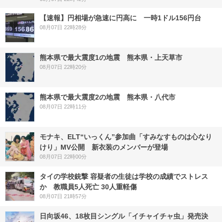
【速報】円相場が急速に円高に 一時1ドル156円台
08月07日 22時28分
熊本県で最大震度1の地震 熊本県・上天草市
08月07日 22時20分
熊本県で最大震度2の地震 熊本県・八代市
08月07日 22時11分
モナキ、ELT“いっくん”参加曲「すみなすものは心なり
けり」MV公開 新衣装のメンバーが登場
08月07日 22時00分
タイの学校銃撃 容疑者の生徒は学校の成績でストレス
か 教職員5人死亡 30人重軽傷
08月07日 21時57分
日向坂46、18枚目シングル「イチャイチャ虫」発売決