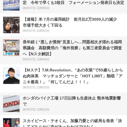
定 今年で早くも3枚目 フォーメーション発表日も決定
08月07日 21時55分
【速報】米 7月の雇用統計 前月比2万3000人の減少
市場予想大きく下回る
08月07日 21時51分
長年続く“悪しき慣例”見直しへ…問題相次ぎ揺れる福岡
県議会 高額費用の「海外視察」も第三者委員会で調査
へ【Nスタ解説】
08月07日 21時49分
【Mステ】T.M.Revolution、“あの衣装”で55歳らしから
ぬ肉体美 マッチョダンサーと「HOT LIMIT」熱唱「ア
ニキ最高！」「何してんだよ！！！」
08月07日 21時32分
ホンダのバイク工場 17日以降も生産休止 熊本地震影響
で
08月07日 21時24分
スカイピース・テオくん、加藤乃愛との破局を発表「決
してどちらかに非があったわけではなく」