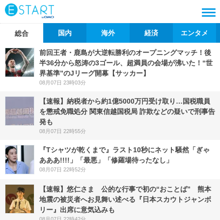
国内
海外
経済
エンタメ
総合
前回王者・鹿島が大逆転勝利のオープニングマッチ！後
半36分から怒涛の3ゴール、超満員の会場が沸いた！“世
界基準”のJリーグ開幕【サッカー】
08月07日 23時03分
【速報】納税者から約1億5000万円受け取り…国税職員
を懲戒免職処分 関東信越国税局 詐欺などの疑いで刑事告
発も
08月07日 22時55分
『Tシャツが乾くまで』ラスト10秒にネット騒然「ぎゃ
あああ!!!!」「最悪」「修羅場待ったなし」
08月07日 22時52分
【速報】悠仁さま 公的な行事で初の“おことば” 熊本
地震の被災者へお見舞い述べる『日本スカウトジャンボ
リー』出席に意気込みも
08月07日 22時42分