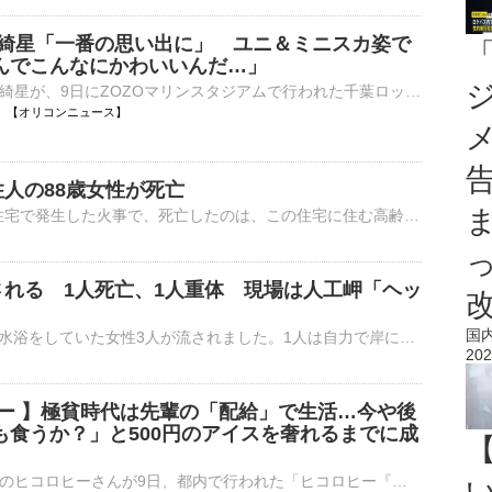
佐藤綺星「一番の思い出に」 ユニ＆ミニスカ姿で
んでこんなにかわいいんだ…」
AKB48の佐藤綺星が、9日にZOZOマリンスタジアムで行われた千葉ロッテマリーンズ対オリックス・バファローズ戦のセレモニアルピッチに登場した。 【写真】豪快にワインドアップを決めた佐藤綺星 「BSW スペシャ⋯
19:42 【オリコンニュース】
人の88歳女性が死亡
きょう未明、東京・大田区の店舗を兼ねる住宅で発生した火事で、死亡したのは、この住宅に住む高齢の女性とわかりました。きょう午前0時半すぎ、大田区多摩川の飲食店を兼ねる3階建ての住宅で、「2階から煙が出てい…
される 1人死亡、1人重体 現場は人工岬「ヘッ
国
きょう（9日）正午すぎ、茨城県鉾田市で海水浴をしていた女性3人が流されました。1人は自力で岸に辿り着きましたが、1人が死亡、もう1人が重体です。きょう午後0時すぎ、鉾田市上沢の海岸で「友人2人が流されて…
202
ヒー 】極貧時代は先輩の「配給」で生活…今や後
も食うか？」と500円のアイスを奢れるまでに成
お笑いタレントのヒコロヒーさんが9日、都内で行われた「ヒコロヒー『きれはし』文庫版・発売記念」のイベントへ、下積み時代に5年間同居していたお笑いコンビ「太陽の小町」のつるさんと出席しました。 …