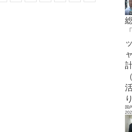
「
国
202