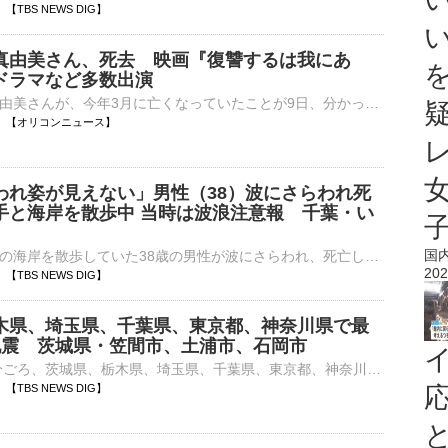
13 【TBS NEWS DIG】
真由美さん、死去 映画『復讐するは我にあ
ドラマなど多数出演
俳優の小川真由美さんが、今年3月に亡くなっていたことが9日、分かった。共同通信が報じた。 【写真】『復讐するは我にあり』に出演…緒形拳さんを偲ぶ会 小川さんは1939年生まれ、東京都出身。文学座付属研究⋯
19:13 【オリコンニュース】
われ姿が見えない」男性（38）波にさらわれ死
手と海岸を散歩中 当時は波浪注意報 千葉・い
国
きょう、千葉県の海岸を散歩していた38歳の男性が波にさらわれ、死亡しました。きょう正午ごろ、いすみ市岩船の海岸で「男性が波にさらわれ、姿が見えない」と119番通報がありました。警察や消防などによりますと…
202
11 【TBS NEWS DIG】
木県、埼玉県、千葉県、東京都、神奈川県で最
地震 茨城県・笠間市、土浦市、石岡市
9日午後6時59分ごろ、茨城県、栃木県、埼玉県、千葉県、東京都、神奈川県で最大震度1を観測する地震がありました。気象庁によりますと、震源地は千葉県北西部で、震源の深さはおよそ70km、地震の規模を示すマ…
03 【TBS NEWS DIG】