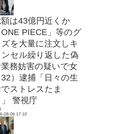
総額は43億円近くか
ONE PIECE」等のグ
ッズを大量に注文しキ
ャンセル繰り返した偽
計業務妨害の疑いで女
（32）逮捕「日々の生
活でストレスたま
り」 警視庁
内
6-08-06 17:10