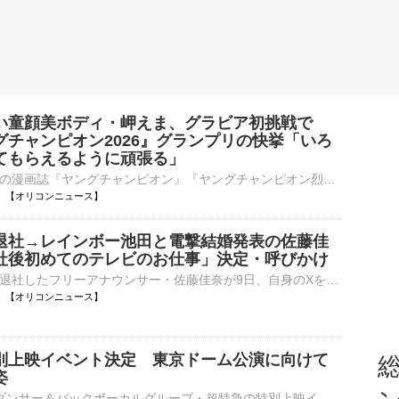
い童顔美ボディ・岬えま、グラビア初挑戦で
グチャンピオン2026』グランプリの快挙「いろ
てもらえるように頑張る」
秋田書店発行の漫画誌『ヤングチャンピオン』『ヤングチャンピオン烈』『別冊ヤングチャンピオン』の合同グラビアミスコンテスト『ミスヤングチャンピオン2026』の授賞式が8日、都内で行われ、グランプリ３名、準⋯
20:23 【オリコンニュース】
退社→レインボー池田と電撃結婚発表の佐藤佳
社後初めてのテレビのお仕事」決定・呼びかけ
読売テレビを退社したフリーアナウンサー・佐藤佳奈が9日、自身のXを更新し、退社後初のテレビ仕事が決まったと明らかにした。 【写真】『テッパン朝ライブ じゅーっと！』佐藤佳奈アナの「緊急リモート生出演」⋯
20:01 【オリコンニュース】
別上映イベント決定 東京ドーム公演に向けて
総
姿
9人組メインダンサー＆バックボーカルグループ・超特急の特別上映イベント『東京ドーム公演記念 乗車準備会 僕たちは、超特急です!!!!!!!!!』が、開催されることが9日、発表された。 【写真】気品ただよう…！トン⋯