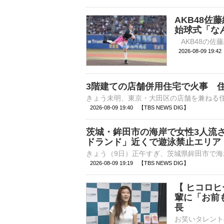
AKB48
始球式「な
2026-08-09 
3階建ての店舗併用住宅で火事 住
2026-08-09 19:40 【TBS NEWS DIG】
茨城・鉾田市の海岸で女性3人流
ドランド」近くで遊泳禁止エリア
2026-08-09 19:19 【TBS NEWS DIG】
【 ヒコロ
輩に「お前
長