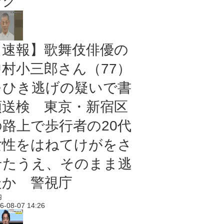
ング
【速報】歌舞伎俳優の
中村小三郎さん（77）
をひき逃げの疑いで書
類送検 東京・新宿区
の路上で歩行者の20代
女性をはねてけがをさ
せたうえ、そのまま逃
走か 警視庁
内
6-08-07 14:26