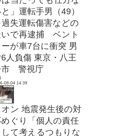
いと」運転手男（49）
を過失運転傷害などの
疑いで再逮捕 ベント
レーが車7台に衝突 男
女6人負傷 東京・八王
子市 警視庁
内
6-08-04 14:39
イオン 地震発生後の対
応めぐり「個人の責任
として考えるつもりな