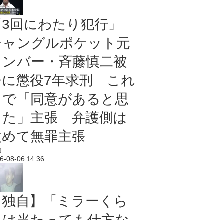
「3回にわたり犯行」
ジャングルポケット元
メンバー・斉藤慎二被
告に懲役7年求刑 これ
まで「同意があると思
った」主張 弁護側は
改めて無罪主張
内
6-08-06 14:36
【独自】「ミラーくら
いは当たっても仕方な