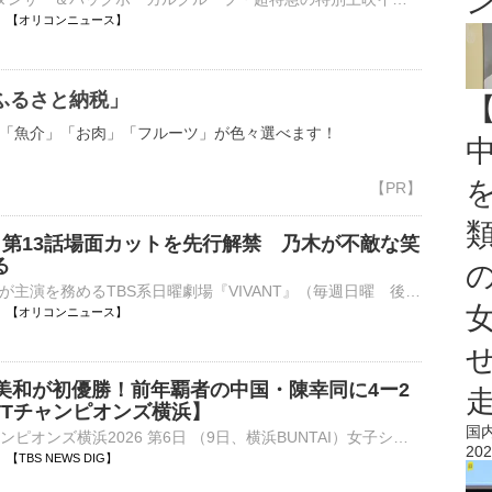
20:00 【オリコンニュース】
ふるさと納税」
「魚介」「お肉」「フルーツ」が色々選べます！
T』第13話場面カットを先行解禁 乃木が不敵な笑
る
俳優・堺雅人が主演を務めるTBS系日曜劇場『VIVANT』（毎週日曜 後9：00）の第13話が9日に放送される。放送を目前に、主人公・乃木憂助（堺）の場面写真1カットが先行解禁された。 【写真】”不自然な言動”が目立⋯
20:00 【オリコンニュース】
本美和が初優勝！前年覇者の中国・陳幸同に4ー2
TTチャンピオンズ横浜】
国
■卓球 WTTチャンピオンズ横浜2026 第6日 （9日、横浜BUNTAI）女子シングルス決勝で張本美和（18、世界ランク3位）が前年覇者の中国・陳幸同（29、同5位）をゲームカウント4ー213ー11、…
202
57 【TBS NEWS DIG】