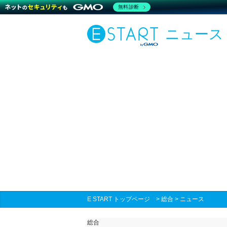
無料診断
ニュース
E START トップページ
>
総合
>
ニュース
総合