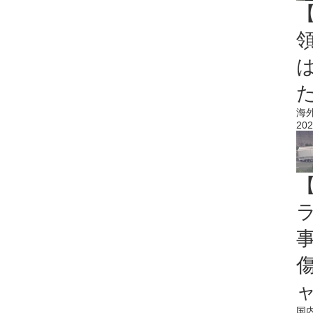
海
202
国