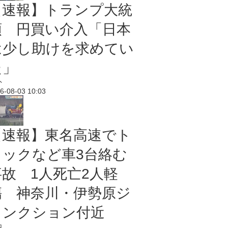
【速報】トランプ大統
領 円買い介入「日本
は少し助けを求めてい
た」
外
6-08-03 10:03
【速報】東名高速でト
ラックなど車3台絡む
事故 1人死亡2人軽
傷 神奈川・伊勢原ジ
ャンクション付近
内