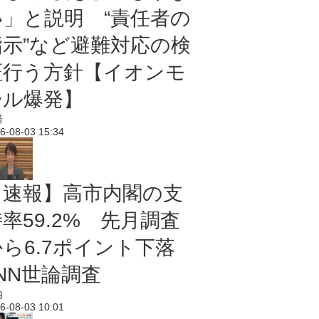
い」と説明 “責任者の
指示”など避難対応の検
証行う方針【イオンモ
ール爆発】
済
6-08-03 15:34
【速報】高市内閣の支
率59.2% 先月調査
から6.7ポイント下落
NN世論調査
内
6-08-03 10:01