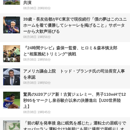
共演
08月08日 20時00分
39歳・長友佑都がFC東京で現役続行「僕の夢はこのユニ
ホームを着て優勝してシャーレを掲げること」サポータ
ーから大歓声浴びる
08月08日 19時56分
『24時間テレビ』森保一監督、ヒロミ＆森本慎太郎
と“相葉雅紀トリミング”挑戦
08月08日 19時56分
アメリカ議会上院 トッド・ブランチ氏の司法長官人事
を承認
08月08日 19時50分
驚異のU20アジア新！古賀ジェレミー、男子110mHで12
秒95をマークし泉谷駿介以来の決勝進出【U20世界陸
上】
08月08日 19時45分
「前の駅を発車後 急に眠気を感じた」運転士の居眠りで
オーバーラン 運転士は3年前にも同じ場所で居眠りしオ