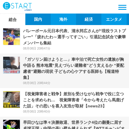
国内
海外
経済
エンタメ
総合
バレーボール元日本代表、清水邦広さんが“現役ラストプ
レー”「疲れたわ～選手ってすごい」引退記念試合で豪華
メンバーも集結
08月08日 20時47分
「ガソリン届けようと…」車中泊で死亡女性の遺族が胸
中語る 熊本地震“見えづらい避難者”どう支えるか “要配
慮者”避難の現状 子どもの心ケアする医師も【報道特
集】
08月08日 20時44分
【視覚障害者と戦争】差別を受けながら戦争で役に立つ
ことを求められ… 視覚障害者「今から考えたら馬鹿げ
た話」その思いを喜入友浩が取材【news23】
08月08日 20時40分
早田ひなは準々決勝敗退、世界ランク4位の蒯曼に屈す
卓球王国・中国の高い壁を越えられず【WTTチャンピオ