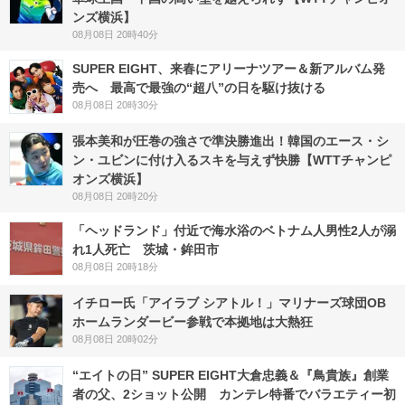
ンズ横浜】
08月08日 20時40分
SUPER EIGHT、来春にアリーナツアー＆新アルバム発
売へ 最高で最強の“超八”の日を駆け抜ける
08月08日 20時30分
張本美和が圧巻の強さで準決勝進出！韓国のエース・シ
ン・ユビンに付け入るスキを与えず快勝【WTTチャンピ
オンズ横浜】
08月08日 20時20分
「ヘッドランド」付近で海水浴のベトナム人男性2人が溺
れ1人死亡 茨城・鉾田市
08月08日 20時18分
イチロー氏「アイラブ シアトル！」マリナーズ球団OB
ホームランダービー参戦で本拠地は大熱狂
08月08日 20時02分
“エイトの日” SUPER EIGHT大倉忠義＆『鳥貴族』創業
者の父、2ショット公開 カンテレ特番でバラエティー初