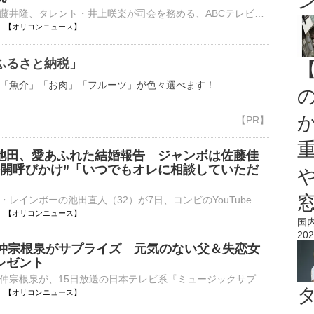
お笑い芸人・藤井隆、タレント・井上咲楽が司会を務める、ABCテレビ・テレビ朝日系『新婚さんいらっしゃい！』（毎週日曜 後0：55）のあす9日放送回には、世界一周中に3度も再会したという、離島で居酒屋を営む移⋯
05:00 【オリコンニュース】
ふるさと納税」
「魚介」「お肉」「フルーツ」が色々選べます！
池田、愛あふれた結婚報告 ジャンボは佐藤佳
公開呼びかけ”「いつでもオレに相談していただ
お笑いコンビ・レインボーの池田直人（32）が7日、コンビのYouTubeを更新。7月末で読売テレビを退社した佐藤佳奈アナ（29）との結婚を発表した。相方であるジャンボたかおへの“サプライズ”として、コント内で結婚⋯
05:00 【オリコンニュース】
国
202
HY仲宗根泉がサプライズ 元気のない父＆失恋女
レゼント
TUBEとHY・仲宗根泉が、15日放送の日本テレビ系『ミュージックサプライズ』（後3：00～後4：00※関東ローカル、放送終了後TVer配信あり）にサプライズゲストとして出演する。 【番組カット】父娘の絆に涙…歌をプレ⋯
05:00 【オリコンニュース】