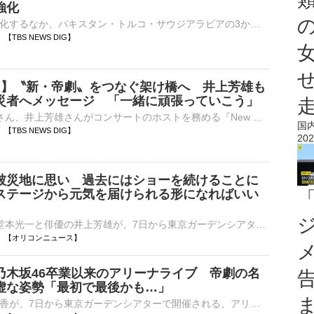
強化
中東情勢が緊迫化するなか、パキスタン・トルコ・サウジアラビアの3か国は、集団的安全保障の強化を目的とした「共同防衛協定」を締結しました。パキスタンのシャリフ首相とトルコのエルドアン大統領は7日、訪問先の…
00 【TBS NEWS DIG】
一 】〝新・帝劇〟をつなぐ架け橋へ 井上芳雄も
災者へメッセージ 「一緒に頑張っていこう」
7日、堂本光一さん、井上芳雄さんがコンサートのホストを務める『New HISTORY COMING ARENA LIVE -The Imperial Theatre Symphony-』（通称:「帝コン…
国
00 【TBS NEWS DIG】
202
被災地に思い 過去にはショーを続けることに
ステージから元気を届けられる形になればいい
DOMOTOの堂本光一と俳優の井上芳雄が、7日から東京ガーデンシアターで開催される、アリーナツアー『New HISTORY COMING ARENA LIVE -The Imperial Theatre Symphony-』開幕記念会見に登壇した。会場には先月発生し⋯
04:00 【オリコンニュース】
乃木坂46卒業以来のアリーナライブ 帝劇の名
虚な姿勢「最初で最後かも…」
俳優の桜井玲香が、7日から東京ガーデンシアターで開催される、アリーナツアー『New HISTORY COMING ARENA LIVE -The Imperial Theatre Symphony-』開幕記念会見にホストを務める堂本光一、井上陽水とともに登壇し⋯