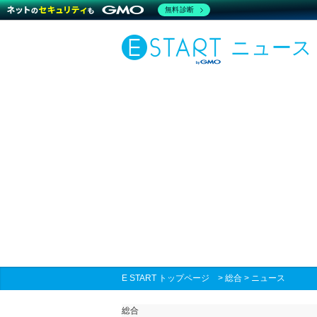
無料診断
ニュース
E START トップページ
>
総合
>
ニュース
総合