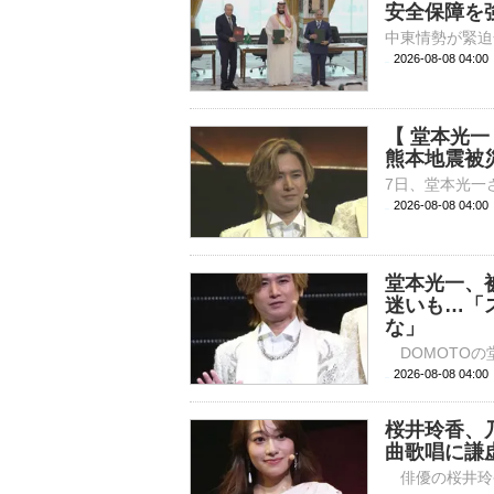
安全保障を
2026-08-08 04:
【 堂本光
熊本地震被
2026-08-08 04:
堂本光一、
迷いも…「
な」
2026-08-08 
桜井玲香、
曲歌唱に謙