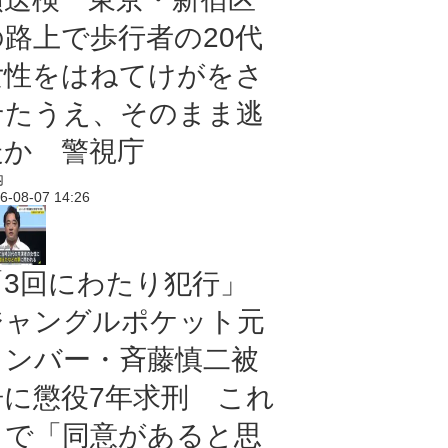
の路上で歩行者の20代
女性をはねてけがをさ
せたうえ、そのまま逃
走か 警視庁
内
6-08-07 14:26
「3回にわたり犯行」
ジャングルポケット元
メンバー・斉藤慎二被
告に懲役7年求刑 これ
まで「同意があると思