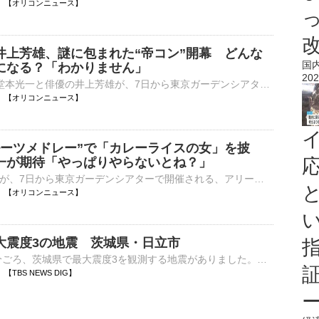
04:00 【オリコンニュース】
井上芳雄、謎に包まれた“帝コン”開幕 どんな
国
になる？「わかりません」
202
DOMOTOの堂本光一と俳優の井上芳雄が、7日から東京ガーデンシアターで開催される、アリーナツアー『New HISTORY COMING ARENA LIVE -The Imperial Theatre Symphony-』開幕記念会見に登壇した。謎のベールに包まれ⋯
04:00 【オリコンニュース】
ルーツメドレー”で「カレーライスの女」を披
一が期待「やっぱりやらないとね？」
俳優のソニンが、7日から東京ガーデンシアターで開催される、アリーナツアー『New HISTORY COMING ARENA LIVE -The Imperial Theatre Symphony-』開幕記念会見にホストを務める堂本光一、井上陽水とともに登壇した⋯
04:00 【オリコンニュース】
大震度3の地震 茨城県・日立市
8日午前3時41分ごろ、茨城県で最大震度3を観測する地震がありました。気象庁によりますと、震源地は茨城県北部で、震源の深さはおよそ10km、地震の規模を示すマグニチュードは3.9と推定されます。この地震…
45 【TBS NEWS DIG】