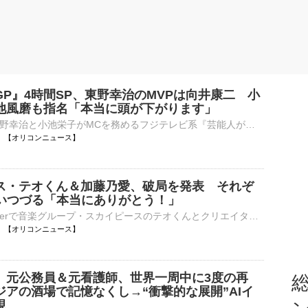
P』4時間SP、東野幸治のMVPは向井康二 小
池風磨も指名「本当に頭が下がります」
タレントの東野幸治と小池栄子がMCを務めるフジテレビ系『芸能人が本気で考えた！ドッキリGP ドッキリも地球を救う 4時間テレビSP』が、きょう8日午後6時30分から放送される。このほど、東野、小池、ドッキリクリ⋯
05:30 【オリコンニュース】
ス・テオくん＆加藤乃愛、破局を発表 それぞ
思いつづる「本当にありがとう！」
2人組YouTuberで音楽グループ・スカイピースのテオくんとクリエイター・加藤乃愛が7日、それぞれのインスタグラムのストーリーズを更新。破局を発表した。 【写真】祝福動画も話題に…交際を始めた頃のテオくん＆⋯
05:00 【オリコンニュース】
』元公務員＆元看護師、世界一周中に3度の再
総
ジアの酒場で記憶なくし→“衝撃的な展開”AIイ
現