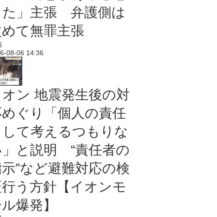
った」主張 弁護側は
改めて無罪主張
内
6-08-06 14:36
イオン 地震発生後の対
応めぐり「個人の責任
として考えるつもりな
い」と説明 “責任者の
指示”など避難対応の検
証行う方針【イオンモ
ール爆発】