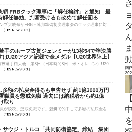
統領 FRBクック理事に「解任検討」と通知 最
時解任無効」判断受けるも改めて解任図る
アメリカのトランプ大統領がFRB＝連邦準備制度理事会のクック理事に対し、解任を検討していると通知する文書を送ったと報道されました。アメリカのABCテレビは7日、トランプ大統領がFRBのクック理事に対し、…
52 【TBS NEWS DIG】
H若手のホープ古賀ジェレミーが13秒54で準決勝
すはU20アジア記録で金メダル【U20世界陸上】
■U20世界陸上競技選手権大会 第3日（日本時間8日、米・オレゴン）U20カテゴリーの世界No.1決定戦『U20世界陸上』の男子110mハードル（99.0cm）の予選に古賀ジェレミー（19、順天堂大）が…
国
28 【TBS NEWS DIG】
202
多額の払戻金得るも申告せず 約1億3000万円
務署職員を懲戒免職 過去には納税者から約1億
受け取り
税務署の現役職員が脱税。懲戒免職です。競艇で的中して多額の払戻金を得ていながら確定申告せず、1億3000万円あまりを脱税したなどとして、茨城県内の税務署に勤務する男性職員が懲戒免職になりました。また、こ…
14 【TBS NEWS DIG】
・サウジ・トルコ「共同防衛協定」締結 集団