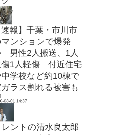
ング
【速報】千葉・市川市
のマンションで爆発
か 男性2人搬送、1人
重傷1人軽傷 付近住宅
や中学校など約10棟で
窓ガラス割れる被害も
内
6-08-01 14:37
タレントの清水良太郎