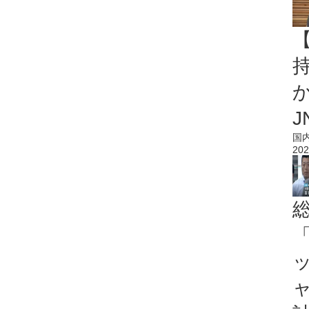
持
J
国
202
「