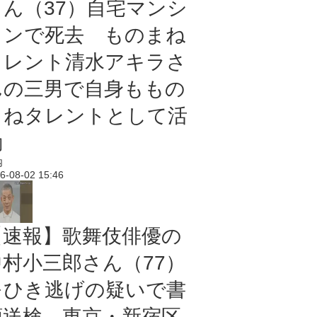
さん（37）自宅マンシ
ョンで死去 ものまね
タレント清水アキラさ
んの三男で自身ももの
まねタレントとして活
動
内
6-08-02 15:46
【速報】歌舞伎俳優の
中村小三郎さん（77）
をひき逃げの疑いで書
類送検 東京・新宿区