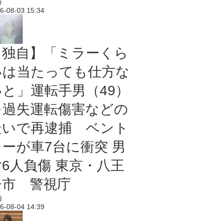
済
6-08-03 15:34
【独自】「ミラーくら
いは当たっても仕方な
いと」運転手男（49）
を過失運転傷害などの
疑いで再逮捕 ベント
レーが車7台に衝突 男
女6人負傷 東京・八王
子市 警視庁
内
6-08-04 14:39