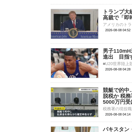
トランプ大
高裁で「即
2026-08-08 04:
男子110m
進出 目指
2026-08-08 04:
競艇で的中…
脱税か 税
5000万円
2026-08-08 04:
パキスタン