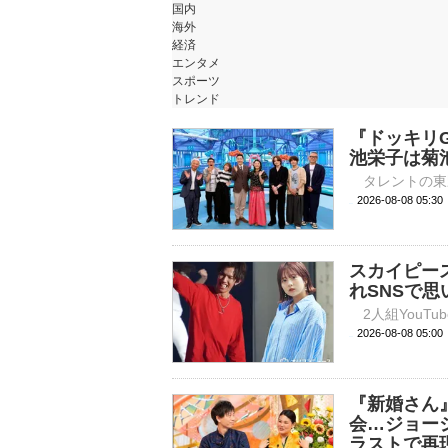
国内
海外
経済
エンタメ
スポーツ
トレンド
『ドッキリG
池栄子は菊
2026-08-08 
スカイピー
れSNSで
2026-08-08 
『新婚さん
会…ジョー
ラストで再