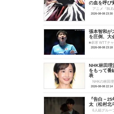
の血を呼び
2026-08-08 
張本智和が
を圧倒、大
2026-08-08 23:
NHK林田
をもって番
表
2026-08-08 
『告白－2
太（松村北