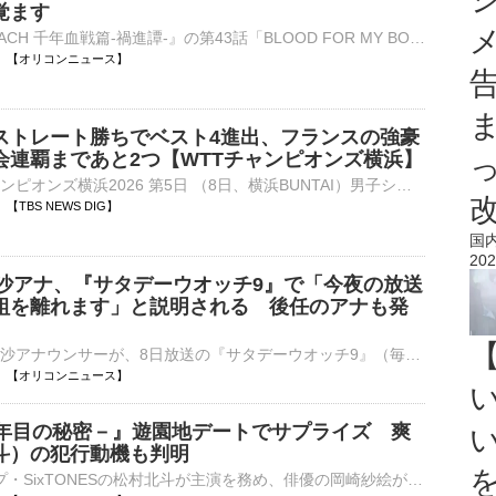
覚ます
アニメ『BLEACH 千年血戦篇-禍進譚-』の第43話「BLOOD FOR MY BONE」が8日、テレビ東京系で放送された。、ついに「半虚化」した一護がアニメ本編に登場し、「半虚化」した一護の姿を描いたビジュアル「THE STORIES⋯
23:30 【オリコンニュース】
ストレート勝ちでベスト4進出、フランスの強豪
会連覇まであと2つ【WTTチャンピオンズ横浜】
■卓球 WTTチャンピオンズ横浜2026 第5日 （8日、横浜BUNTAI）男子シングルス準々決勝で前回王者の張本智和（23、世界ランク5位）は、フランスのA.ルブラン（22、同10位）をゲームカウント…
18 【TBS NEWS DIG】
国
202
理沙アナ、『サタデーウオッチ9』で「今夜の放送
組を離れます」と説明される 後任のアナも発
NHKの林田理沙アナウンサーが、8日放送の『サタデーウオッチ9』（毎週土曜 後9：00）に出演。山下毅解説委員から「今夜の放送をもって林田キャスターは番組を離れます」と説明された。 【動画】才色兼備！NHK林⋯
22:14 【オリコンニュース】
5年目の秘密－』遊園地デートでサプライズ 爽
斗）の犯行動機も判明
6人組グループ・SixTONESの松村北斗が主演を務め、俳優の岡崎紗絵が共演する、日本テレビ系土曜ドラマ『告白－25年目の秘密－』（毎週土曜 後9：00～後9：54）の第5話が8日に放送された。 【場面写真】好き！が⋯