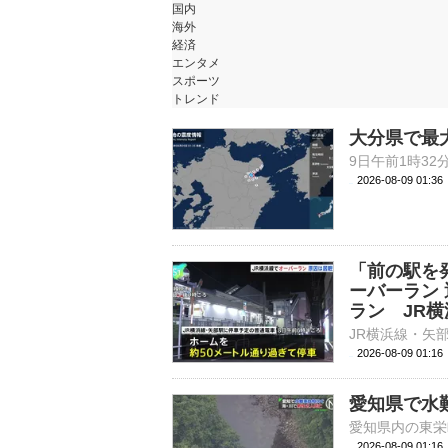
国内
海外
経済
エンタメ
スポーツ
トレンド
大分県で最
2026-08-09 01:
「前の駅を
ーバーラン
ラン JR横
2026-08-09 01:
愛知県で水
2026-08-09 01: