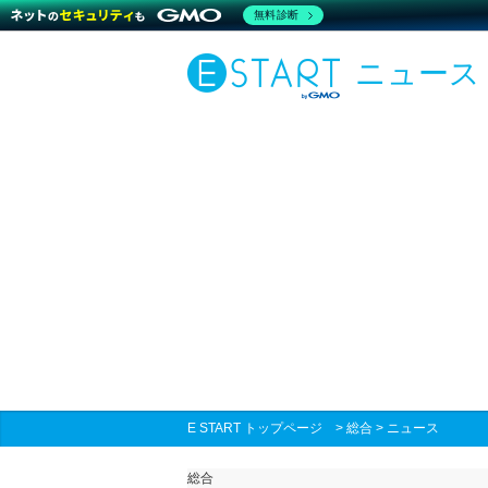
無料診断
ニュース
E START トップページ
>
総合
>
ニュース
総合