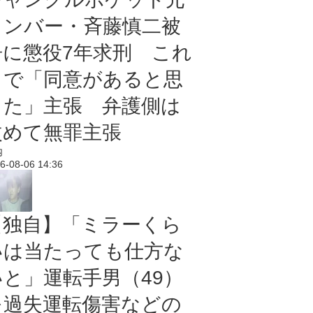
メンバー・斉藤慎二被
告に懲役7年求刑 これ
まで「同意があると思
った」主張 弁護側は
改めて無罪主張
内
6-08-06 14:36
【独自】「ミラーくら
いは当たっても仕方な
いと」運転手男（49）
を過失運転傷害などの