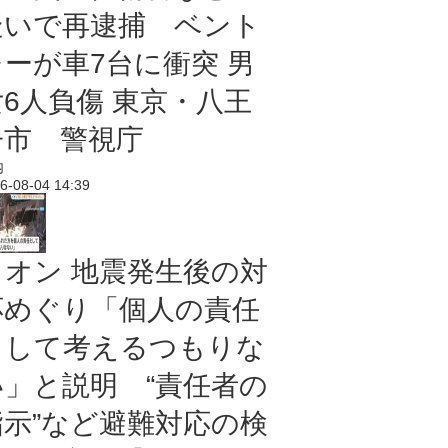
疑いで再逮捕 ベント
レーが車7台に衝突 男
女6人負傷 東京・八王
子市 警視庁
内
6-08-04 14:39
イオン 地震発生後の対
応めぐり「個人の責任
として考えるつもりな
い」と説明 “責任者の
指示”など避難対応の検