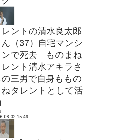
ング
タレントの清水良太郎
さん（37）自宅マンシ
ョンで死去 ものまね
タレント清水アキラさ
んの三男で自身ももの
まねタレントとして活
動
内
6-08-02 15:46