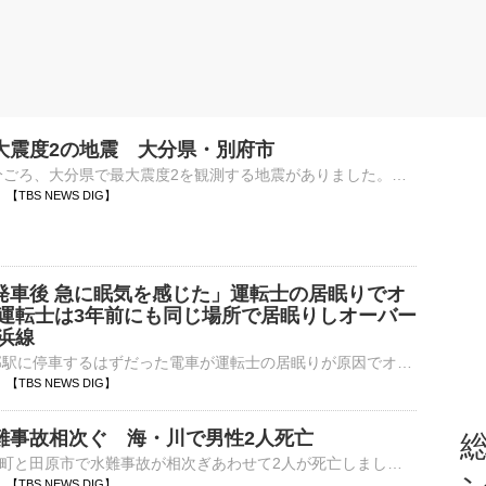
大震度2の地震 大分県・別府市
9日午前1時32分ごろ、大分県で最大震度2を観測する地震がありました。気象庁によりますと、震源地は大分県中部で、震源の深さはおよそ10km、地震の規模を示すマグニチュードは3.1と推定されます。この地震…
36 【TBS NEWS DIG】
発車後 急に眠気を感じた」運転士の居眠りでオ
 運転士は3年前にも同じ場所で居眠りしオーバー
浜線
JR横浜線・矢部駅に停車するはずだった電車が運転士の居眠りが原因でオーバーランを起こしました。この運転士は過去にも、同じ場所でオーバーランを起こしていたということです。8日午前6時半ごろ、相模原市のJR…
16 【TBS NEWS DIG】
難事故相次ぐ 海・川で男性2人死亡
総
愛知県内の東栄町と田原市で水難事故が相次ぎあわせて2人が死亡しました。警察によりますときょう正午すぎ愛知県東栄町振草の鴨山川で「男性が溺れている」と110番通報がありました。溺れたのは弥富市の会社員、和…
16 【TBS NEWS DIG】