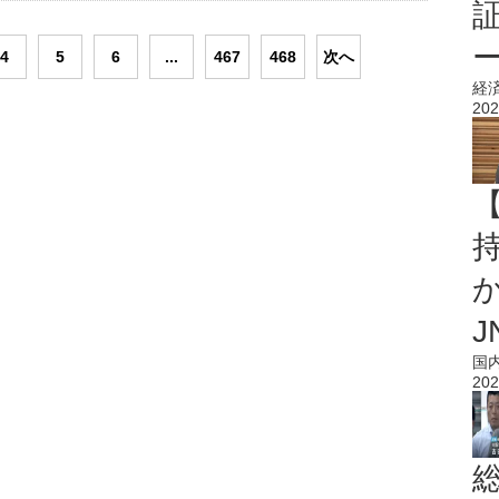
4
5
6
...
467
468
次へ
経
202
持
J
国
202