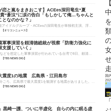
恋と嵐をまきおこす】ACEes深田竜生“夏
飛貴“蒼汰”に涙の告白「もしかして俺…ちゃんと
ことなのかな？」
ジュニア5人組アイドルグループ・ACEesの深田竜生が単独初主演、浮所飛貴が共演するテレビ朝日系オシドラサタデー『夏色の雲が恋と嵐をまきおこす』（毎週土曜 後11：00）第5話が8日、放送された。 【写真】愛犬⋯
00:00 【オリコンニュース】
模軍事演習を頼清徳総統が視察「防衛力強化に
限支援していく」
中国による侵攻などを想定した軍事演習が行われている台湾で8日、頼清徳総統が海軍基地を視察しました。8日、南部・高雄市の海軍基地で、有事を想定しミサイル艇を緊急出港させる演習が行われました。演習を視察した…
39 【TBS NEWS DIG】
大震度1の地震 広島県・江田島市
国
202
8日午後11時28分ごろ、広島県で最大震度1を観測する地震がありました。気象庁によりますと、震源地は安芸灘で、震源の深さはおよそ50km、地震の規模を示すマグニチュードは2.9と推定されます。この地震に…
31 【TBS NEWS DIG】
CH』黒崎一護、ついに半虚化 自らの内に眠る虚