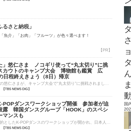
ふるさと納税」
「魚介」「お肉」「フルーツ」が色々選べます！
た」悠仁さま ノコギリ使って“丸太切り”に挑
スカウトのキャンプ大会 博物館も鑑賞 広
日の日程終えきょう（8日）帰京
広島県を訪問中の悠仁さまが、キャンプ大会で“丸太切り”に挑戦されました。秋篠宮家の長男・悠仁さまは、ボーイスカウトの中高生らがキャンプを行う『日本スカウトジャンボリー』に出席し、ノコギリを使って丸太を切…
15 【TBS NEWS DIG】
K-POPダンスワークショップ開催 参加者が迫
国
披露 韓国ダンスグループ「HOOK」のスペシ
202
ーマンスも
日韓の交流を目的としたK-POPダンスのワークショップが開かれ、日本人の参加者が迫力のあるパフォーマンスを披露しました。都内で開催されたのは韓国の有名なダンサーを招いたK-POPのダンスワークショップ。…
32 【TBS NEWS DIG】