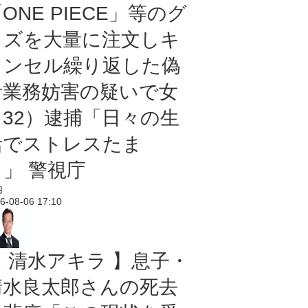
ONE PIECE」等のグ
ッズを大量に注文しキ
ャンセル繰り返した偽
計業務妨害の疑いで女
（32）逮捕「日々の生
活でストレスたま
り」 警視庁
内
6-08-06 17:10
【 清水アキラ 】息子・
清水良太郎さんの死去