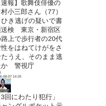
【速報】歌舞伎俳優の
中村小三郎さん（77）
をひき逃げの疑いで書
類送検 東京・新宿区
の路上で歩行者の20代
女性をはねてけがをさ
せたうえ、そのまま逃
走か 警視庁
内
6-08-07 14:26
「3回にわたり犯行」
ジャングルポケット元