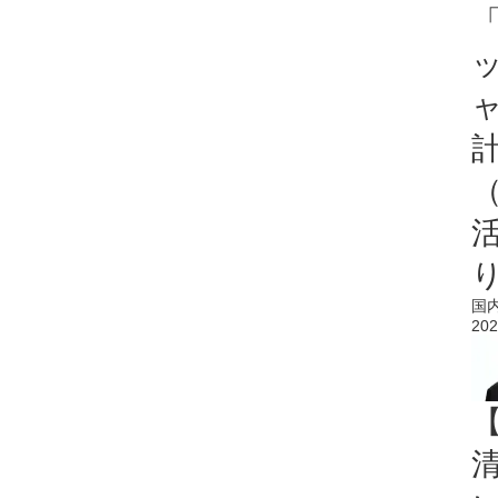
「
国
202