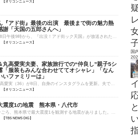
21:54 【オリコンニュース】
ん『アド街』最後の出演 最後まで街の魅力熱
感謝「天国の五郎さんへ」
テレビ東京で8日午後9時から、『出没！アド街ック天国』が放送された。先月14日に死去した山田五郎さんの最後の出演回で、番組はテロップで感謝を伝えた。 【写真】亡くなる6日前…スタジオで笑みを浮かべる山田五⋯
21:52 【オリコンニュース】
国
202
＆丸高愛実夫妻、家族旅行での“仲良し”親子5シ
露「服装もみんな合わせててオシャレ」「なん
いいファミリーは」
タレントの丸高愛実（36）が8日、自身のインスタグラムを更新。夫でサッカー元日本代表の柿谷曜一朗（36）と3人の子どもたちと家族旅行を満喫する様子を披露した。 【動画】「なんだこのかわいいファミリーは」家⋯
21:40 【オリコンニュース】
大震度1の地震 熊本県・八代市
8日午後9時23分ごろ、熊本県で最大震度1を観測する地震がありました。気象庁によりますと、震源地は熊本県熊本地方で、震源の深さはごく浅い、地震の規模を示すマグニチュードは2.9と推定されます。この地震に…
27 【TBS NEWS DIG】