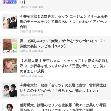
り】
08月07日 20時30分
今井竜太郎＆曽野舜太、ゼッツ エージェンドリーム＆夢
現のチャームをつけて舞台あいさつ かわいくアピール
合戦
08月07日 20時28分
夏こそ楽しみたい「炭酸」が“飲む”から“食べる”に？！
炭酸の裏技レシピも【Nスタ】
08月07日 20時25分
【 杉浦太陽 】夢空ちゃん「クックって！」愛犬の名前を
呼ぶ 歩行器を使ってすいすい「完璧な乗りこなし笑」
めざましい成長
08月07日 20時23分
今井竜太郎、映画『ゼッツ』の反響に喜び 曽野舜太は
いとこの子どもから「『舜ちゃん、観たよ！』と」
08月07日 20時22分
曽野舜太、話題のセリフを生披露「我々には美しい母国
語がある」 “むげん”であいうえお作文に苦悶