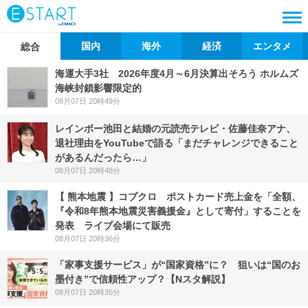
国内
海外
経済
エンタメ
総合
海運大手3社 2026年度4月～6月決算出そろう ホルムズ
海峡封鎖影響限定的
08月07日 20時49分
レインボー池田と結婚の元読売テレビ・佐藤佳奈アナ、
退社理由をYouTubeで語る「まだチャレンジできること
があるんだったら…」
08月07日 20時48分
【 熊本地震 】コブクロ ポストカード売上金を「全額、
『令和8年熊本地震災害義援金』として寄付」することを
発表 ライブ会場にて販売
08月07日 20時36分
「家事支援サービス」が“国家資格”に？ 狙いは“国のお
墨付き”で信頼性アップ？【Nスタ解説】
08月07日 20時35分