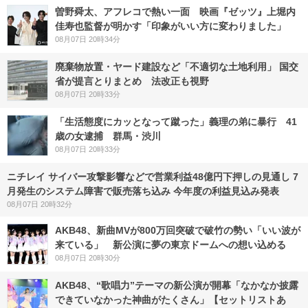
曽野舜太、アフレコで熱い一面 映画『ゼッツ』上堀内
佳寿也監督が明かす「印象がいい方に変わりました」
08月07日 20時34分
廃棄物放置・ヤード建設など「不適切な土地利用」 国交
省が提言とりまとめ 法改正も視野
08月07日 20時33分
「生活態度にカッとなって蹴った」義理の弟に暴行 41
歳の女逮捕 群馬・渋川
08月07日 20時33分
ニチレイ サイバー攻撃影響などで営業利益48億円下押しの見通し 7
月発生のシステム障害で販売落ち込み 今年度の利益見込み発表
08月07日 20時32分
AKB48、新曲MVが800万回突破で破竹の勢い「いい波が
来ている」 新公演に夢の東京ドームへの想い込める
08月07日 20時30分
AKB48、“歌唱力”テーマの新公演が開幕「なかなか披露
できていなかった神曲がたくさん」【セットリストあ