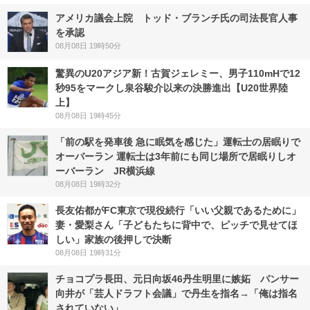
アメリカ議会上院 トッド・ブランチ氏の司法長官人事
を承認
08月08日 19時50分
驚異のU20アジア新！古賀ジェレミー、男子110mHで12
秒95をマークし泉谷駿介以来の決勝進出【U20世界陸
上】
08月08日 19時45分
「前の駅を発車後 急に眠気を感じた」運転士の居眠りで
オーバーラン 運転士は3年前にも同じ場所で居眠りしオ
ーバーラン JR横浜線
08月08日 19時32分
長友佑都がFC東京で現役続行「いい父親であるために」
妻・愛梨さん「子どもたちに背中で、ピッチで見せてほ
しい」家族の後押しで決断
08月08日 19時31分
チョコプラ長田、元日向坂46丹生明里に嫉妬 パンサー
向井が「芸人ドラフト会議」で丹生を指名→「俺は指名
されていない」