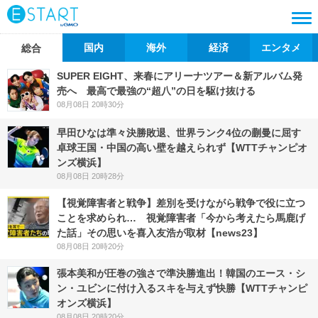
国内
海外
経済
エンタメ
総合
SUPER EIGHT、来春にアリーナツアー＆新アルバム発
売へ 最高で最強の“超八”の日を駆け抜ける
08月08日 20時30分
早田ひなは準々決勝敗退、世界ランク4位の蒯曼に屈す
卓球王国・中国の高い壁を越えられず【WTTチャンピオ
ンズ横浜】
08月08日 20時28分
【視覚障害者と戦争】差別を受けながら戦争で役に立つ
ことを求められ… 視覚障害者「今から考えたら馬鹿げ
た話」その思いを喜入友浩が取材【news23】
08月08日 20時20分
張本美和が圧巻の強さで準決勝進出！韓国のエース・シ
ン・ユビンに付け入るスキを与えず快勝【WTTチャンピ
オンズ横浜】
08月08日 20時20分