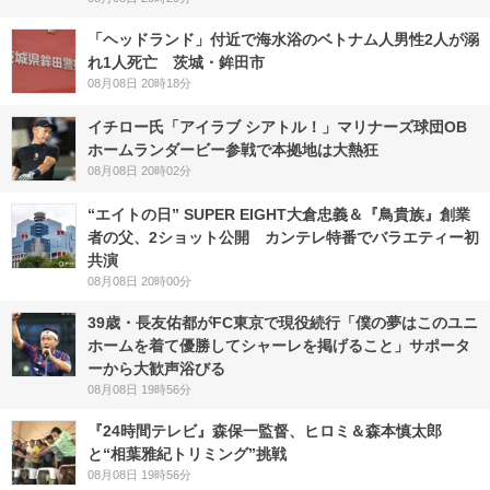
「ヘッドランド」付近で海水浴のベトナム人男性2人が溺
れ1人死亡 茨城・鉾田市
08月08日 20時18分
イチロー氏「アイラブ シアトル！」マリナーズ球団OB
ホームランダービー参戦で本拠地は大熱狂
08月08日 20時02分
“エイトの日” SUPER EIGHT大倉忠義＆『鳥貴族』創業
者の父、2ショット公開 カンテレ特番でバラエティー初
共演
08月08日 20時00分
39歳・長友佑都がFC東京で現役続行「僕の夢はこのユニ
ホームを着て優勝してシャーレを掲げること」サポータ
ーから大歓声浴びる
08月08日 19時56分
『24時間テレビ』森保一監督、ヒロミ＆森本慎太郎
と“相葉雅紀トリミング”挑戦
08月08日 19時56分