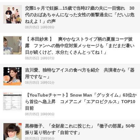
交際1ヶ月で妊娠…15歳で当時27歳の夫に一目惚れ 30
代のおばあちゃんになった女性の衝撃過去に「だいぶ危
ねえよ！」の声
08月05日 16時09分
【 本田紗来 】 爽やかなストライプ柄の夏服コーデ披
露 ファンへの熱中症対策メッセージも「まだまだ暑い
日が続くけど、水分たくさんとってね！」
08月05日 16時07分
吉川愛、独特なアイスの食べ方を紹介 共演者から「器
用ですな～」
08月05日 16時01分
【YouTubeチャート】Snow Man「グッタイム」63位か
ら首位へ急上昇 コメアニメ「エアロピクルス」TOP10
目前
08月05日 16時00分
黒柳徹子、「全財産これに投じた」『徹子の部屋』50年
振り返り明かす「自前です」
08月05日 15時56分