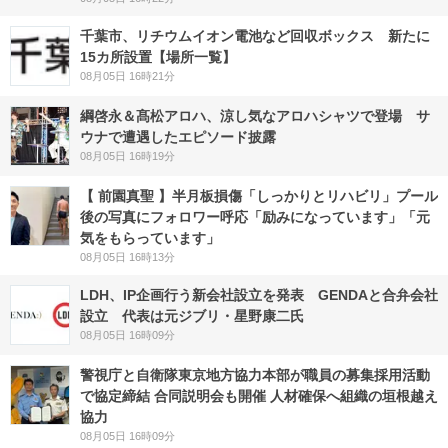
千葉市、リチウムイオン電池など回収ボックス 新たに
15カ所設置【場所一覧】
08月05日 16時21分
綱啓永＆髙松アロハ、涼し気なアロハシャツで登場 サ
ウナで遭遇したエピソード披露
08月05日 16時19分
【 前園真聖 】半月板損傷「しっかりとリハビリ」プール
後の写真にフォロワー呼応「励みになっています」「元
気をもらっています」
08月05日 16時13分
LDH、IP企画行う新会社設立を発表 GENDAと合弁会社
設立 代表は元ジブリ・星野康二氏
08月05日 16時09分
警視庁と自衛隊東京地方協力本部が職員の募集採用活動
で協定締結 合同説明会も開催 人材確保へ組織の垣根越え
協力
08月05日 16時09分