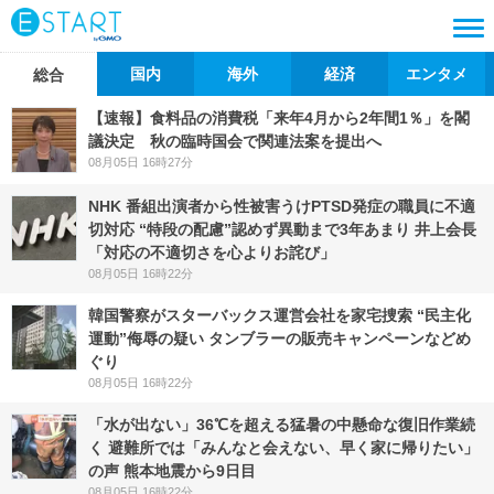
国内
海外
経済
エンタメ
総合
【速報】食料品の消費税「来年4月から2年間1％」を閣
議決定 秋の臨時国会で関連法案を提出へ
08月05日 16時27分
NHK 番組出演者から性被害うけPTSD発症の職員に不適
切対応 “特段の配慮”認めず異動まで3年あまり 井上会長
「対応の不適切さを心よりお詫び」
08月05日 16時22分
韓国警察がスターバックス運営会社を家宅捜索 “民主化
運動”侮辱の疑い タンブラーの販売キャンペーンなどめ
ぐり
08月05日 16時22分
「水が出ない」36℃を超える猛暑の中懸命な復旧作業続
く 避難所では「みんなと会えない、早く家に帰りたい」
の声 熊本地震から9日目
08月05日 16時22分