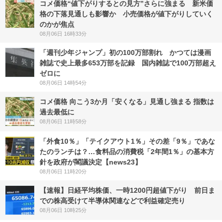
コメ価格“値下がりするとの見方”さらに強まる 新米価
格の下落見通しも影響か 小売価格が値下がりしていく
のかが焦点
08月06日 16時33分
「週刊少年ジャンプ」初の100万部割れ かつては漫画
雑誌で史上最多653万部を記録 国内雑誌で100万部超え
ゼロに
08月06日 14時54分
コメ価格 向こう3か月「安くなる」見通し強まる 指数は
過去最低に
08月06日 11時58分
「外食10％」「テイクアウト1％」その差「9％」であな
たのランチは？…食料品の消費税「2年間1％」の基本方
針を政府が閣議決定【news23】
08月06日 11時20分
【速報】日経平均株価、一時1200円超値下がり 前日ま
での株高受けて半導体関連などで利益確定売り
08月06日 10時25分