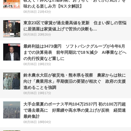
教えて！みんなの節約術、おうちで「おでかけ気分」を
味わえる楽しみ方【Nスタ解説】
08月06日 21時43分
東京23区で家賃が過去最高値を更新 住まい探しの苦悩
に居酒屋は家賃値上げで苦渋の決断も…
08月06日 20時26分
最終利益は3473億円 ソフトバンクグループが今年6月
までの決算発表 前年同期比で18％減少 AI事業などへ
の先行投資など重しに
08月06日 19時23分
鈴木農水大臣が被災地・熊本県を視察 農家からは秋に
向け「農業用水」早期復旧の要望が相次ぐ 政府の支援
進めることを強調
08月06日 19時17分
大手企業夏のボーナス平均104万2537円 初の100万円超
で過去最高に 好業績や高水準の賃上げが反映 経団連
最終集計
08月06日 18時04分