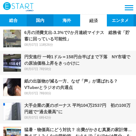
総合
国内
海外
エンタメ
経済
6月の消費支出-3.3%で7か月連続マイナス 総務省「貯
蓄に回っている可能性」
08月07日 11時26分
円安進行 一時1ドル＝158円台半ばまで下落 NY市場で
の原油価格上昇をきっかけに
08月07日 7時58分
紙の出版物が減る一方、なぜ「声」が選ばれる？
VTuberとラジオの共通点
08月07日 7時00分
大手企業の夏のボーナス 平均104万2537円 初の100万
円超で“過去最高”に
08月07日 6時42分
猛暑・物価高にどう対抗？ 出費がかさむ真夏の家計簿…