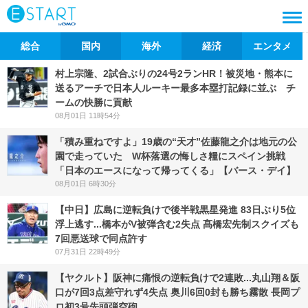
総合
国内
海外
経済
エンタメ
村上宗隆、2試合ぶりの24号2ランHR！被災地・熊本に
送るアーチで日本人ルーキー最多本塁打記録に並ぶ チ
ームの快勝に貢献
08月01日 11時54分
「積み重ねですよ」19歳の“天才”佐藤龍之介は地元の公
園で走っていた W杯落選の悔しさ糧にスペイン挑戦
「日本のエースになって帰ってくる」【バース・デイ】
08月01日 6時30分
【中日】広島に逆転負けで後半戦黒星発進 83日ぶり5位
浮上逃す...橋本がV被弾含む2失点 髙橋宏先制スクイズも
7回悪送球で同点許す
07月31日 22時49分
【ヤクルト】阪神に痛恨の逆転負けで2連敗...丸山翔＆阪
口が7回3点差守れず4失点 奥川6回0封も勝ち霧散 長岡プ
ロ初3号先頭弾空砲