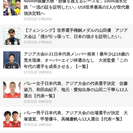
400mH後藤大樹「想像を超えるレースを」100m清水空
跳「一流の証を証明したい」U18世界最高の2人が世代最
強決定戦へ
07月31日 17時04分
【フェンシング】世界選手権銅メダルの山田優 アジア
大会は「僕が引っ張って、日本の強さを証明したい」
07月31日 17時00分
アジア大会U-21日本代表メンバー発表！最年少は18歳の
荒木琉偉、オーバーエイジ枠選出なし 大岩監督「この
年代の選手を成長させる」【一覧】
07月31日 15時59分
バレー女子日本代表、アジア大会の代表選手決定 佐藤
淑乃、和田由紀子、地元・愛知出身の山田二千華ら12人
選出【代表一覧】
07月31日 15時32分
バレー男子日本代表、アジア大会の出場選手が決定 大
塚達宣、甲斐優斗、高橋慶帆ら12人選出【代表一覧】
07月31日 15時29分