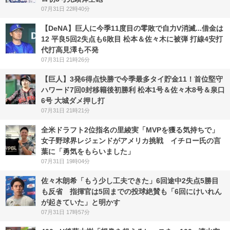
07月31日 22時40分
【DeNA】巨人に今季11度目の零敗で自力V消滅...借金は
12 平良5回2失点も6敗目 松本＆佐々木に被弾 打線4安打
代打高見澤も不発
07月31日 21時26分
【巨人】3発6得点快勝で今季最多タイ貯金11！首位堅守
ハワード7回0封移籍後初勝利 松本1号＆佐々木8号＆泉口
6号 大城ダメ押し打
07月31日 21時21分
全米ドラフト2位指名の里綾実「MVPを獲る気持ちで」
女子野球界レジェンドがアメリカ挑戦 イチロー氏の言
葉に「勇気をもらいました」
07月31日 19時04分
佐々木朗希「もう少し工夫できた」6回途中2失点5勝目
も反省 指揮官は5回までの投球絶賛も「6回にけいれん
が起きていた」と明かす
07月31日 17時57分