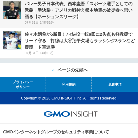
バレー男子日本代表、西本圭吾「スポーツ選手としての
意義」準決勝・アメリカ戦控え熊本地震の被災者へ思い
語る【ネーションズリーグ】
07月31日 14時51分
佐々木朗希が5勝目！7K快投一転6回に2失点も好救援で
リード守る 打線は大谷翔平欠場もラッシング3ランなど
援護 ド軍連勝
07月31日 14時13分
ページの先頭へ
プライバシー
利用規約
免責事項
ポリシー
Copyright © 2026 GMO INSIGHT Inc. All Rights Reserved.
GMOインターネットグループのセキュリティ事業について