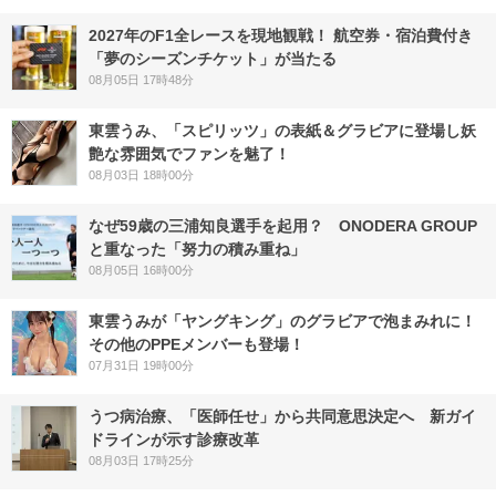
2027年のF1全レースを現地観戦！ 航空券・宿泊費付き
「夢のシーズンチケット」が当たる
08月05日 17時48分
東雲うみ、「スピリッツ」の表紙＆グラビアに登場し妖
艶な雰囲気でファンを魅了！
08月03日 18時00分
なぜ59歳の三浦知良選手を起用？ ONODERA GROUP
と重なった「努力の積み重ね」
08月05日 16時00分
東雲うみが「ヤングキング」のグラビアで泡まみれに！
その他のPPEメンバーも登場！
07月31日 19時00分
うつ病治療、「医師任せ」から共同意思決定へ 新ガイ
ドラインが示す診療改革
08月03日 17時25分