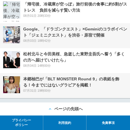
「帰宅後、冷蔵庫が空っぽ」旅行前後の食事に約5割がス
トレス 負担を減らす賢い方法
08月01日 20時33分
Google、「ドラゴンクエスト」×Geminiのコラボイベン
ト「ジェミニクエスト」を渋谷・原宿で開催
08月03日 18時42分
松村北斗と今田美桜、急逝した東野圭吾氏へ誓う「多く
の方へ届けていけたら」
08月04日 14時00分
本郷柚巴が「BLT MONSTER Round 9」の表紙を飾
る！今までにはないグラビアを掲載！
07月31日 19時00分
ページの先頭へ
プライバシー
利用規約
免責事項
ポリシー