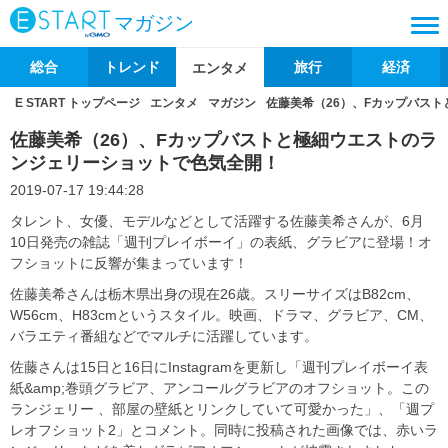
マガジン
総合
トレンド
旅行
経済
エンタメ
E START トップページ
エンタメ
マガジン
佐藤美希（26）、Fカップバス
佐藤美希（26）、Fカップバストと極細ウエストのラ
ンジェリーショットで色気全開！
2019-07-17 19:44:28
タレント、女優、モデルなどとして活躍する佐藤美希さんが、6月
10日発売の雑誌「週刊プレイボーイ」の表紙、グラビアに登場！オ
フショットに反響が集まっています！
佐藤美希さんは栃木県出身の現在26歳。スリーサイズはB82cm、
W56cm、H83cmというスタイル。映画、ドラマ、グラビア、CM、
バラエティ番組などでマルチに活躍しています。
佐藤さんは15日と16日にInstagramを更新し「週刊プレイボーイ表
紙&amp;巻頭グラビア、アンコールグラビアのオフショット。この
ランジェリー 、部屋の壁紙とリンクしていて可愛かった」、「週プ
レオフショット2」とコメント。同時に投稿された画像では、赤いラ