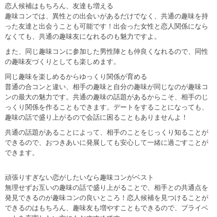
恋人候補はもちろん、友達も増える
趣味コンでは、異性との出会いがあるだけでなく、共通の趣味を持
った友達と出会うことも可能です！出会った女性と恋人関係になら
なくても、共通の趣味友になれるのも魅力ですよ。
また、同じ趣味コンに参加した男性陣とも仲良くなれるので、同性
の趣味友づくりとしても楽しめます。
同じ趣味を楽しめるからゆっくり関係が育める
普通の合コンと違い、相手の趣味と自分の趣味が同じなのが趣味コ
ンの最大の魅力です。共通の趣味の話題があるからこそ、相手のじ
っくり関係を作ることもできます。デートをすることになっても、
趣味の話で盛り上がるので会話に困ることもありませんよ！
共通の話題があることによって、相手のことをじっくり知ることが
できるので、おつきあいに発展しても安心して一緒に過ごすことが
できます。
頑張りすぎない恋がしたいなら趣味コンがベスト
無理せずお互いの趣味の話で盛り上がることで、相手との共通点を
発見できるのが趣味コンの良いところ！恋人候補を見つけることが
できるのはもちろん、趣味友も増やすこともできるので、プライベ