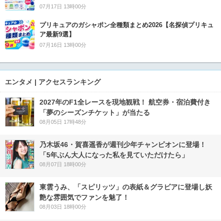
07月17日 13時00分
プリキュアのガシャポン全種類まとめ2026【名探偵プリキュ
ア最新9選】
07月16日 13時00分
エンタメ | アクセスランキング
2027年のF1全レースを現地観戦！ 航空券・宿泊費付き
「夢のシーズンチケット」が当たる
08月05日 17時48分
乃木坂46・賀喜遥香が週刊少年チャンピオンに登場！
「5年ぶん大人になった私を見ていただけたら」
08月07日 18時00分
東雲うみ、「スピリッツ」の表紙＆グラビアに登場し妖
艶な雰囲気でファンを魅了！
08月03日 18時00分