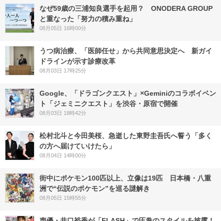
なぜ59歳の三浦知良選手を起用？ ONODERA GROUP
と重なった「努力の積み重ね」
08月05日 16時00分
うつ病治療、「医師任せ」から共同意思決定へ 新ガイ
ドラインが示す診療改革
08月03日 17時25分
Google、「ドラゴンクエスト」×Geminiのコラボイベン
ト「ジェミニクエスト」を渋谷・原宿で開催
08月03日 18時42分
松村北斗と今田美桜、急逝した東野圭吾氏へ誓う「多く
の方へ届けていけたら」
08月04日 14時00分
街中にポケモン100匹以上、立像は19匹 日本橋・八重
洲で“伝説のポケモン”を巡る謎解き
08月05日 15時55分
声優・井口裕香が「FLASH」で圧巻のスタイルを披露！