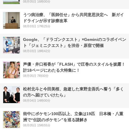
08月05日 16時00分
うつ病治療、「医師任せ」から共同意思決定へ 新ガイ
ドラインが示す診療改革
08月03日 17時25分
Google、「ドラゴンクエスト」×Geminiのコラボイベン
ト「ジェミニクエスト」を渋谷・原宿で開催
08月03日 18時42分
声優・井口裕香が「FLASH」で圧巻のスタイルを披露！
計18ページにわたる大特集に！
08月05日 7時00分
松村北斗と今田美桜、急逝した東野圭吾氏へ誓う「多く
の方へ届けていけたら」
08月04日 14時00分
街中にポケモン100匹以上、立像は19匹 日本橋・八重
洲で“伝説のポケモン”を巡る謎解き
08月05日 15時55分