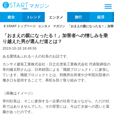
マガジン
総合
トレンド
旅行
経済
エンタメ
E START トップページ
エンタメ
マガジン
「おまえの親になったる！」加害
「おまえの親になったる！」加害者への憎しみを乗
り越えた男が選んだ道とは？
2019-10-18 18:49:55
ある愛情あふれる一人の社長のお話です。
カンサイ建装工業株式会社・日之出塗装工業株式会社 代表取締役の
草刈健太郎さんは、日本財団による「職親プロジェクト」に参加し
ています。職親プロジェクトとは、刑務所出所者や少年院出院者の
働き口を提供することで、再犯を防ぐ取り組みです。
（画像はイメージ）
草刈社長は、そこに参加する一企業の社長でありながら、ただの社
長ではありませんでした。その背景には、今は亡き妹への思いと葛
藤があったのです。