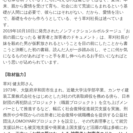
来、親から愛情を受けて育ち、社会に出て荒波にもまれるという基
礎が人間には必要で、彼らにはそれがない。だから、愛情を注い
で、基礎を今から作ろうとしている、そう草刈社長は述べていま
す。
2019年10月10日に発売されたノンフィクションルポルタージュ「お
前の親になったる 被害者と加害者のドキュメント」は、草刈社長が
妹を殺めた男が仮釈放されるということを目の前にしたことから書
こうと決断した初の書籍。読んだ人が一歩踏み出し、そこに何か気
になるものがあればそっと手を差し伸べられるお手伝いになればと
いう思いが込められています。
【取材協力】
草刈 健太郎さん
1973年、大阪府岸和田市生まれ。近畿大学法学部卒業。カンサイ建
装工業株式会社をはじめとした3社の代表取締役を務める傍ら、日本
財団の再犯防止プロジェクト（職親プロジェクト）を立ち上げメン
バーとして推進するなど、幅広く社会復帰促進就労支援を実施。刑
務所や少年院からの出所者に社会復帰や就職機会を提供する公益社
団法人OMOIYARIプロジェクトを設立し、その代表理事として就労
支援以外にも被災地支援や発展途上国支援など活躍の場は多岐にわ