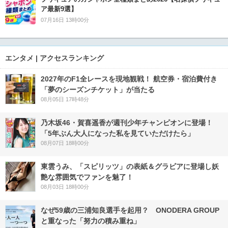
ア最新9選】
07月16日 13時00分
エンタメ | アクセスランキング
2027年のF1全レースを現地観戦！ 航空券・宿泊費付き
「夢のシーズンチケット」が当たる
08月05日 17時48分
乃木坂46・賀喜遥香が週刊少年チャンピオンに登場！
「5年ぶん大人になった私を見ていただけたら」
08月07日 18時00分
東雲うみ、「スピリッツ」の表紙＆グラビアに登場し妖
艶な雰囲気でファンを魅了！
08月03日 18時00分
なぜ59歳の三浦知良選手を起用？ ONODERA GROUP
と重なった「努力の積み重ね」