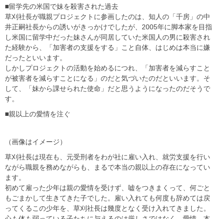
■留学先の米国で妹を殺害された過去
草刈社長が職親プロジェクトに参画したのは、知人の「千房」の中
井正嗣社長からの誘いがきっかけでしたが、2005年に脚本家を目指
し米国に留学中だった妹さんが同居していた米国人の男に殺害され
た経験から、「加害者の支援をする」こと自体、はじめは本当に嫌
だったといいます。
しかしプロジェクトの活動を始めるにつれ、「加害者を減らすこと
が被害者を減らすことになる」のだと気づいたのだといいます。そ
して、「妹から課せられた使命」だと思うようになったのだそうで
す。
■親以上の愛情を注ぐ
（画像はイメージ）
草刈社長は現在も、元受刑者をわが社に雇い入れ、就労支援を行い
ながら職親を務めながらも、まるで本当の親以上の存在になってい
ます。
初めて雇った少年は親の愛情を受けず、嘘をつきまくって、何ごと
もごまかして生きてきた子でした。雇い入れても何度も辞めては戻
ってくるこの少年を、草刈社長は幾度となく受け入れてきました。
心も体も弱っている子たちに与えるのは厳しさではなく、愛情。本