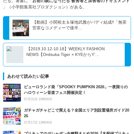
たる。著書に「
お前の親になったる 被害者と加害者のドキュメント
」（小学館集英社プロダクション）がある。
【動画】小関裕太＆塚地武雅がバディ結成‼「無茶
苦茶なコメディーで後半...
【2019.10.12-10.18】WEEKLY FASHION
NEWS【Onitsuka Tiger × KYEからY’...
あわせて読みたい記事
ピューロランド発「SPOOKY PUMPKIN 2026」一夜限りの
ハロウィーン音楽フェス開催決定！
07月31日 15時00分
ガチャガチャどこで買える？全国エリア別設置場所ガイド20
26
07月17日 13時00分
プリキュアのガシャポン全種類まとめ2026【名探偵プリキュ