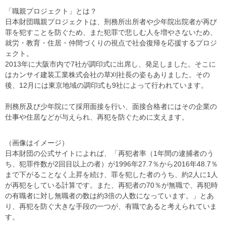
「職親プロジェクト」とは？
日本財団職親プロジェクトは、刑務所出所者や少年院出院者が再び
罪を犯すことを防ぐため、また犯罪で悲しむ人を増やさないため、
就労・教育・住居・仲間づくりの視点で社会復帰を応援するプロジ
ェクト。
2013年に大阪市内で7社が調印式に出席し、発足しました。そこに
はカンサイ建装工業株式会社の草刈社長の姿もありました。その
後、12月には東京地域の調印式も9社によって行われています。
刑務所及び少年院にて採用面接を行い、面接合格者にはその企業の
仕事や住居などが与えられ、再犯を防ぐために支えます。
（画像はイメージ）
日本財団の公式サイトによれば、「再犯者率（1年間の逮捕者のう
ち、犯罪件数が2回目以上の者）が1996年27.7％から2016年48.7％
まで下がることなく上昇を続け、罪を犯した者のうち、約2人に1人
が再犯をしている計算です。また、再犯者の70％が無職で、再犯時
の有職者に対し無職者の数は約3倍の人数になっています。」とあ
り、再犯を防ぐ大きな手段の一つが、有職であると考えられていま
す。