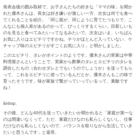
発表会後の囲み取材で、お子さんたちの好きな「ママの味」を聞か
れた優木さんは、長女は好き嫌いが激しい一方、次女は何でも食べ
てくれることを紹介。「同じ親が、同じように育てたつもりで、こ
んなにも個人差があるのかって、びっくりするくらい。目新しいも
のを見ると食べてみたいってなるみたいで。次女はいま、いちばん
お気に入りはエビチリですかね。チリがほとんど入っていない、ケ
チャップ味のエビチリがすごくお気に入り」と明かしました。
このエビチリ、タレがポイントのようです。優木さんの実家は中華
料理屋さんということで、実家から酢豚のタレとエビチリのタレを
調合したもの（合わせダレとでもいうのでしょうか）を送ってもら
って、これをエビチリに使っているんだとか。優木さんもこの味で
育ったそうです。味が家族で繋がっていっているって、素敵です
ね！
&nbsp;
その後、どんな40代を送っていきたいか聞かれると「家庭が第一な
のは間違いなくって。ただ、家庭だけなのも私らしくないし、仕事
だけなのも私らしくないので、バランスを取りながら生活していき
たいと思うんです」と返答。