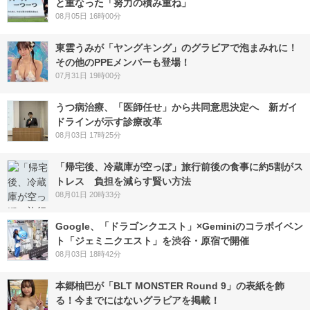
と重なった「努力の積み重ね」
08月05日 16時00分
東雲うみが「ヤングキング」のグラビアで泡まみれに！
その他のPPEメンバーも登場！
07月31日 19時00分
うつ病治療、「医師任せ」から共同意思決定へ 新ガイ
ドラインが示す診療改革
08月03日 17時25分
「帰宅後、冷蔵庫が空っぽ」旅行前後の食事に約5割がス
トレス 負担を減らす賢い方法
08月01日 20時33分
Google、「ドラゴンクエスト」×Geminiのコラボイベン
ト「ジェミニクエスト」を渋谷・原宿で開催
08月03日 18時42分
本郷柚巴が「BLT MONSTER Round 9」の表紙を飾
る！今までにはないグラビアを掲載！