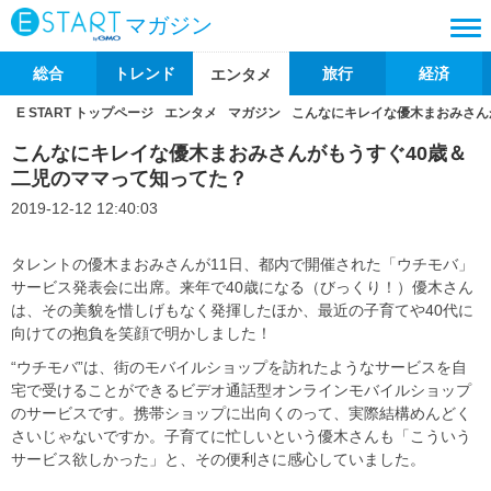
マガジン
総合
トレンド
旅行
経済
エンタメ
E START トップページ
エンタメ
マガジン
こんなにキレイな優木まおみさん
こんなにキレイな優木まおみさんがもうすぐ40歳＆
二児のママって知ってた？
2019-12-12 12:40:03
タレントの優木まおみさんが11日、都内で開催された「ウチモバ」
サービス発表会に出席。来年で40歳になる（びっくり！）優木さん
は、その美貌を惜しげもなく発揮したほか、最近の子育てや40代に
向けての抱負を笑顔で明かしました！
“ウチモバ”は、街のモバイルショップを訪れたようなサービスを自
宅で受けることができるビデオ通話型オンラインモバイルショップ
のサービスです。携帯ショップに出向くのって、実際結構めんどく
さいじゃないですか。子育てに忙しいという優木さんも「こういう
サービス欲しかった」と、その便利さに感心していました。