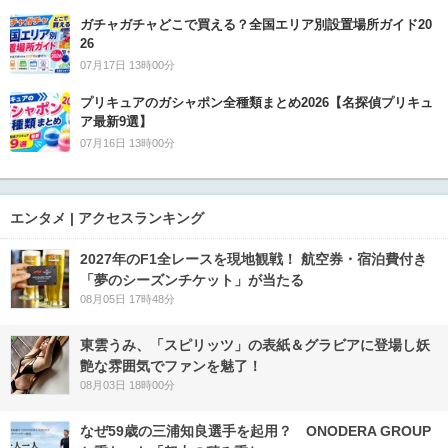
ガチャガチャどこで買える？全国エリア別設置場所ガイド20
26
07月17日 13時00分
プリキュアのガシャポン全種類まとめ2026【名探偵プリキュ
ア最新9選】
07月16日 13時00分
エンタメ | アクセスランキング
2027年のF1全レースを現地観戦！ 航空券・宿泊費付き
「夢のシーズンチケット」が当たる
08月05日 17時48分
東雲うみ、「スピリッツ」の表紙＆グラビアに登場し妖
艶な雰囲気でファンを魅了！
08月03日 18時00分
なぜ59歳の三浦知良選手を起用？ ONODERA GROUP