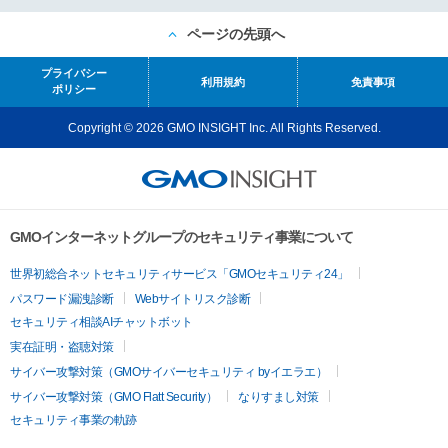
ページの先頭へ
プライバシー
利用規約
免責事項
ポリシー
Copyright © 2026 GMO INSIGHT Inc. All Rights Reserved.
GMOインターネットグループのセキュリティ事業について
世界初総合ネットセキュリティサービス「GMOセキュリティ24」
パスワード漏洩診断
Webサイトリスク診断
セキュリティ相談AIチャットボット
実在証明・盗聴対策
サイバー攻撃対策（GMOサイバーセキュリティ byイエラエ）
サイバー攻撃対策（GMO Flatt Security）
なりすまし対策
セキュリティ事業の軌跡