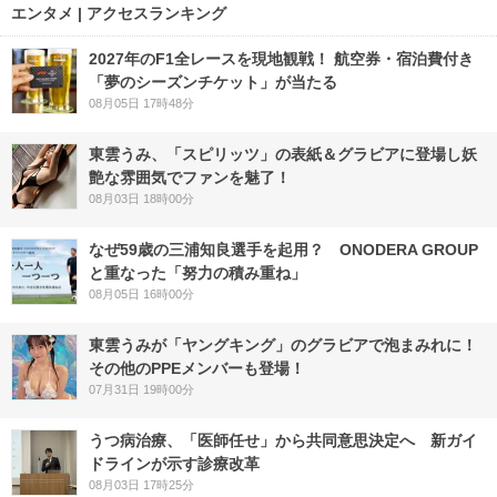
エンタメ | アクセスランキング
2027年のF1全レースを現地観戦！ 航空券・宿泊費付き
「夢のシーズンチケット」が当たる
08月05日 17時48分
東雲うみ、「スピリッツ」の表紙＆グラビアに登場し妖
艶な雰囲気でファンを魅了！
08月03日 18時00分
なぜ59歳の三浦知良選手を起用？ ONODERA GROUP
と重なった「努力の積み重ね」
08月05日 16時00分
東雲うみが「ヤングキング」のグラビアで泡まみれに！
その他のPPEメンバーも登場！
07月31日 19時00分
うつ病治療、「医師任せ」から共同意思決定へ 新ガイ
ドラインが示す診療改革
08月03日 17時25分