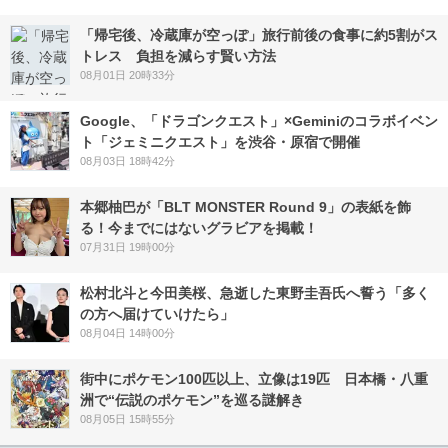
「帰宅後、冷蔵庫が空っぽ」旅行前後の食事に約5割がス
トレス 負担を減らす賢い方法
08月01日 20時33分
Google、「ドラゴンクエスト」×Geminiのコラボイベン
ト「ジェミニクエスト」を渋谷・原宿で開催
08月03日 18時42分
本郷柚巴が「BLT MONSTER Round 9」の表紙を飾
る！今までにはないグラビアを掲載！
07月31日 19時00分
松村北斗と今田美桜、急逝した東野圭吾氏へ誓う「多く
の方へ届けていけたら」
08月04日 14時00分
街中にポケモン100匹以上、立像は19匹 日本橋・八重
洲で“伝説のポケモン”を巡る謎解き
08月05日 15時55分