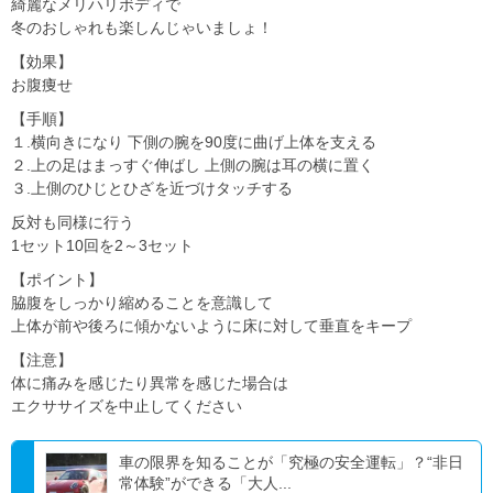
綺麗なメリハリボディで
冬のおしゃれも楽しんじゃいましょ！
【効果】
お腹痩せ
【手順】
１.横向きになり 下側の腕を90度に曲げ上体を支える
２.上の足はまっすぐ伸ばし 上側の腕は耳の横に置く
３.上側のひじとひざを近づけタッチする
反対も同様に行う
1セット10回を2～3セット
【ポイント】
脇腹をしっかり縮めることを意識して
上体が前や後ろに傾かないように床に対して垂直をキープ
【注意】
体に痛みを感じたり異常を感じた場合は
エクササイズを中止してください
車の限界を知ることが「究極の安全運転」？“非日
常体験”ができる「大人...