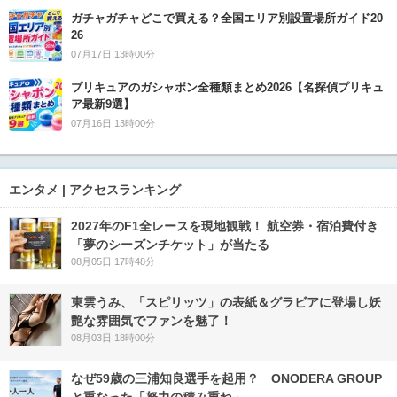
ガチャガチャどこで買える？全国エリア別設置場所ガイド20
26
07月17日 13時00分
プリキュアのガシャポン全種類まとめ2026【名探偵プリキュ
ア最新9選】
07月16日 13時00分
エンタメ | アクセスランキング
2027年のF1全レースを現地観戦！ 航空券・宿泊費付き
「夢のシーズンチケット」が当たる
08月05日 17時48分
東雲うみ、「スピリッツ」の表紙＆グラビアに登場し妖
艶な雰囲気でファンを魅了！
08月03日 18時00分
なぜ59歳の三浦知良選手を起用？ ONODERA GROUP