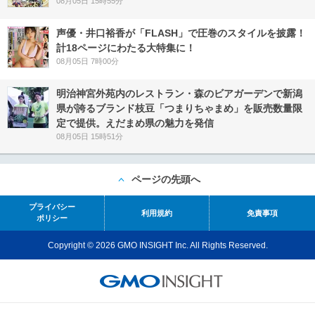
08月05日 15時55分
声優・井口裕香が「FLASH」で圧巻のスタイルを披露！
計18ページにわたる大特集に！
08月05日 7時00分
明治神宮外苑内のレストラン・森のビアガーデンで新潟
県が誇るブランド枝豆「つまりちゃまめ」を販売数量限
定で提供。えだまめ県の魅力を発信
08月05日 15時51分
ページの先頭へ
プライバシー
利用規約
免責事項
ポリシー
Copyright © 2026 GMO INSIGHT Inc. All Rights Reserved.