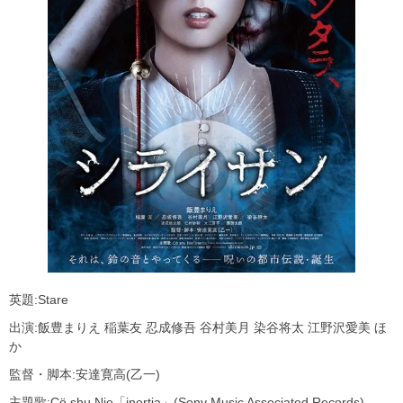
英題:Stare
出演:飯豊まりえ 稲葉友 忍成修吾 谷村美月 染谷将太 江野沢愛美 ほ
か
監督・脚本:安達寛高(乙一)
主題歌:Cö shu Nie「inertia」(Sony Music Associated Records)