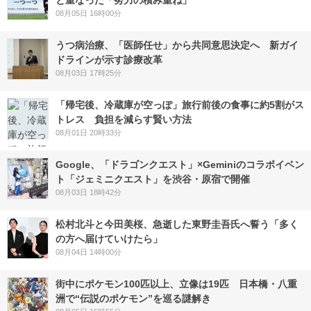
と重なった「努力の積み重ね」
08月05日 16時00分
うつ病治療、「医師任せ」から共同意思決定へ 新ガイ
ドラインが示す診療改革
08月03日 17時25分
「帰宅後、冷蔵庫が空っぽ」旅行前後の食事に約5割がス
トレス 負担を減らす賢い方法
08月01日 20時33分
Google、「ドラゴンクエスト」×Geminiのコラボイベン
ト「ジェミニクエスト」を渋谷・原宿で開催
08月03日 18時42分
松村北斗と今田美桜、急逝した東野圭吾氏へ誓う「多く
の方へ届けていけたら」
08月04日 14時00分
街中にポケモン100匹以上、立像は19匹 日本橋・八重
洲で“伝説のポケモン”を巡る謎解き