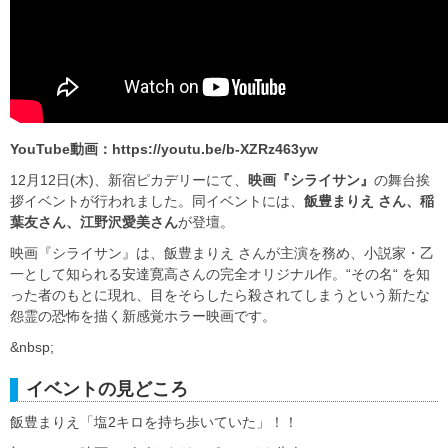
YouTube動画：https://youtu.be/b-XZRz463yw
12月12日(木)、新宿ピカデリーにて、
映画『シライサン』
の舞台挨
拶イベントが行われました。同イベントには、
飯豊まりえ さん、稲
葉友さん、江野沢愛美さん
が登壇。
映画『シライサン』は、飯豊まりえ さんが主演を務め、小説家・乙
一として知られる安達寛高さんの完全オリジナル作。“その名“ を知
った者のもとに現れ、目をそらしたら殺されてしまうという新たな
怨霊の恐怖を描く新感覚ホラー映画です。
&nbsp;
イベントの見どころ
飯豊まりえ「塩2キロを持ち歩いていた」！！