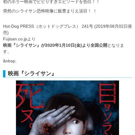
初のホラー映画でビビりすぎエピソードを告白！！
突然のシライサン恐怖映像に飯豊まりえ涙目！ ！
Hot-Dog PRESS（ホットドッグプレス） 241号 (2019年08月02日発
売)
Fujisan.co.jpより
映画『シライサン』が2020年1月10日(金)より全国公開
となりま
す。
&nbsp;
映画『シライサン』