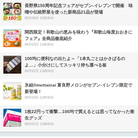
長野県150周年記念フェアがセブン-イレブンで開催 味
噌や伝統野菜を使った新商品21品が登場
08月04日 11時30分
関西限定！和歌山の恵みを味わう『和歌山毎度おおきに
フェア』全商品徹底紹介
08月03日 11時30分
100均に便利なの出たよ～「1本丸ごとはかさばるの
よ…」小分けにしてスッキリ持ち運べる板
08月02日 11時00分
氷結®mottainai 富良野メロンがセブン‐イレブン限定で
新登場！
08月03日 11時30分
1枚22円って衝撃…100均で買えるとは思ってなかった衛
生グッズ
08月01日 11時00分