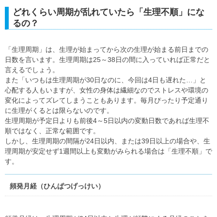
どれくらい周期が乱れていたら「生理不順」にな
るの？
「生理周期」は、生理が始まってから次の生理が始まる前日までの
日数を言います。生理周期は25～38日の間に入っていれば正常だと
言えるでしょう。
また「いつもは生理周期が30日なのに、今回は4日も遅れた…」と
心配する人もいますが、女性の身体は繊細なのでストレスや環境の
変化によってズレてしまうこともあります。毎月ぴったり予定通り
に生理がくるとは限らないのです。
生理周期が予定日よりも前後4～5日以内の変動日数であれば生理不
順ではなく、正常な範囲です。
しかし、生理周期の間隔が24日以内、または39日以上の場合や、生
理周期が安定せず1週間以上も変動がみられる場合は「生理不順」で
す。
頻発月経（ひんぱつげっけい）