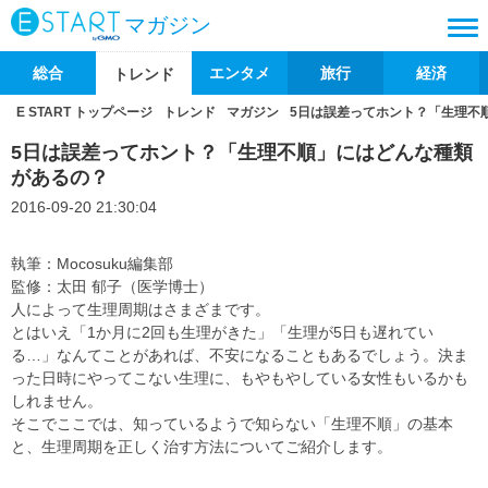
マガジン
総合
エンタメ
旅行
経済
トレンド
E START トップページ
トレンド
マガジン
5日は誤差ってホント？「生理不
5日は誤差ってホント？「生理不順」にはどんな種類
があるの？
2016-09-20 21:30:04
執筆：Mocosuku編集部
監修：太田 郁子（医学博士）
人によって生理周期はさまざまです。
とはいえ「1か月に2回も生理がきた」「生理が5日も遅れてい
る…」なんてことがあれば、不安になることもあるでしょう。決ま
った日時にやってこない生理に、もやもやしている女性もいるかも
しれません。
そこでここでは、知っているようで知らない「生理不順」の基本
と、生理周期を正しく治す方法についてご紹介します。