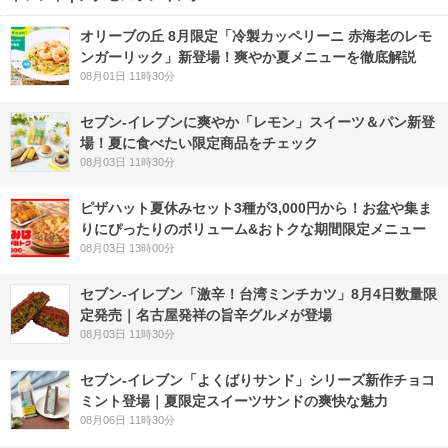
オリーブの丘 8月限定「冷製カッペリーニ 赤海老のレモ
ンガーリック」新登場！爽やか夏メニューを徹底解説
08月01日 11時30分
セブン‐イレブンに爽やか「レモン」スイーツ＆パン新登
場！夏に食べたい限定商品をチェック
08月03日 11時30分
ピザハット夏休みセット3種が3,000円から！お盆や集ま
りにぴったりのボリューム&おトクな期間限定メニュー
08月03日 13時00分
セブン-イレブン「激辛！台湾ミンチカツ」8月4日数量限
定発売｜名古屋発祥の旨辛グルメが登場
08月03日 11時30分
セブン‐イレブン「よくばりサンド」シリーズ新作チョコ
ミント登場｜夏限定スイーツサンドの爽快な魅力
08月06日 11時30分