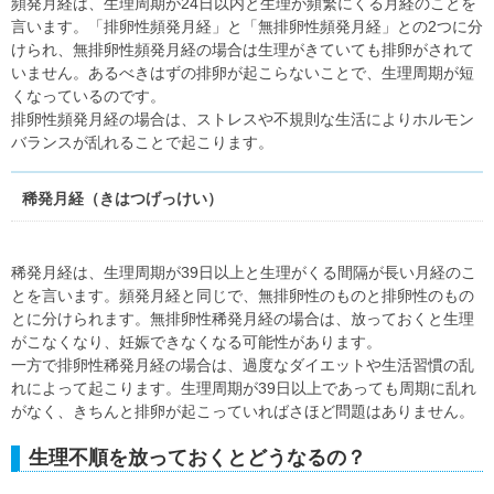
頻発月経は、生理周期が24日以内と生理が頻繁にくる月経のことを
言います。「排卵性頻発月経」と「無排卵性頻発月経」との2つに分
けられ、無排卵性頻発月経の場合は生理がきていても排卵がされて
いません。あるべきはずの排卵が起こらないことで、生理周期が短
くなっているのです。
排卵性頻発月経の場合は、ストレスや不規則な生活によりホルモン
バランスが乱れることで起こります。
稀発月経（きはつげっけい）
稀発月経は、生理周期が39日以上と生理がくる間隔が長い月経のこ
とを言います。頻発月経と同じで、無排卵性のものと排卵性のもの
とに分けられます。無排卵性稀発月経の場合は、放っておくと生理
がこなくなり、妊娠できなくなる可能性があります。
一方で排卵性稀発月経の場合は、過度なダイエットや生活習慣の乱
れによって起こります。生理周期が39日以上であっても周期に乱れ
がなく、きちんと排卵が起こっていればさほど問題はありません。
生理不順を放っておくとどうなるの？