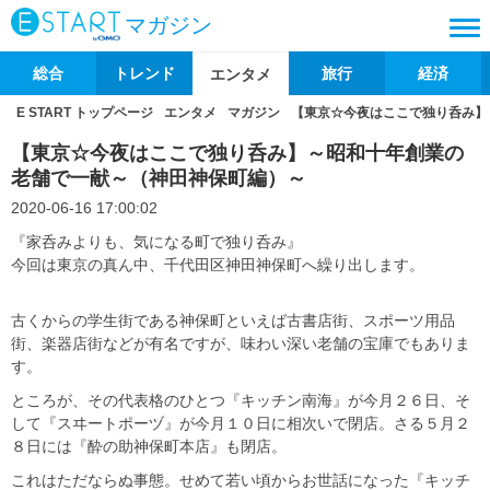
マガジン
総合
トレンド
旅行
経済
エンタメ
E START トップページ
エンタメ
マガジン
【東京☆今夜はここで独り呑み】
【東京☆今夜はここで独り呑み】～昭和十年創業の
老舗で一献～（神田神保町編）～
2020-06-16 17:00:02
『家呑みよりも、気になる町で独り呑み』
今回は東京の真ん中、千代田区神田神保町へ繰り出します。
古くからの学生街である神保町といえば古書店街、スポーツ用品
街、楽器店街などが有名ですが、味わい深い老舗の宝庫でもありま
す。
ところが、その代表格のひとつ『キッチン南海』が今月２６日、そ
して『スヰートポーヅ』が今月１０日に相次いで閉店。さる５月２
８日には『酔の助神保町本店』も閉店。
これはただならぬ事態。せめて若い頃からお世話になった『キッチ