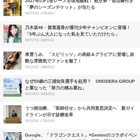
2027年のF1全レースを現地観戦！ 航空券・宿泊費付き
「夢のシーズンチケット」が当たる
08月05日 17時48分
乃木坂46・賀喜遥香が週刊少年チャンピオンに登場！
「5年ぶん大人になった私を見ていただけたら」
08月07日 18時00分
東雲うみ、「スピリッツ」の表紙＆グラビアに登場し妖
艶な雰囲気でファンを魅了！
08月03日 18時00分
なぜ59歳の三浦知良選手を起用？ ONODERA GROUP
と重なった「努力の積み重ね」
08月05日 16時00分
うつ病治療、「医師任せ」から共同意思決定へ 新ガイ
ドラインが示す診療改革
08月03日 17時25分
Google、「ドラゴンクエスト」×Geminiのコラボイベン