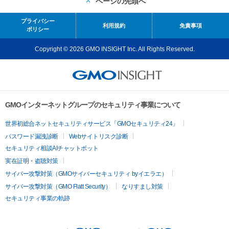
ページの先頭へ
プライバシー
利用規約
免責事項
ポリシー
Copyright © 2026 GMO INSIGHT Inc. All Rights Reserved.
GMOインターネットグループのセキュリティ事業について
世界初総合ネットセキュリティサービス「GMOセキュリティ24」
パスワード漏洩診断
Webサイトリスク診断
セキュリティ相談AIチャットボット
実在証明・盗聴対策
サイバー攻撃対策（GMOサイバーセキュリティ byイエラエ）
サイバー攻撃対策（GMO Flatt Security）
なりすまし対策
セキュリティ事業の軌跡