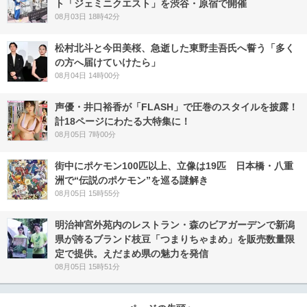
ト「ジェミニクエスト」を渋谷・原宿で開催
08月03日 18時42分
松村北斗と今田美桜、急逝した東野圭吾氏へ誓う「多く
の方へ届けていけたら」
08月04日 14時00分
声優・井口裕香が「FLASH」で圧巻のスタイルを披露！
計18ページにわたる大特集に！
08月05日 7時00分
街中にポケモン100匹以上、立像は19匹 日本橋・八重
洲で“伝説のポケモン”を巡る謎解き
08月05日 15時55分
明治神宮外苑内のレストラン・森のビアガーデンで新潟
県が誇るブランド枝豆「つまりちゃまめ」を販売数量限
定で提供。えだまめ県の魅力を発信
08月05日 15時51分