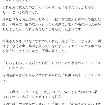
これを見て覚えたのは「ん？この店、前にも来たことがあるか
も…」という感覚でした。
冷を飲りながら記憶をたどると…十数年前に友人と神保町で呑んだ
際、２軒目に『酔の助』へ行ったら満席で、近くの店に入った事が
ありましたが、それがおそらくこちらだったようです。
常連さんがさりげなくすすめてくれた一品は「ポテトサラダ」。聞
けば「水分が出る具材が入っていないからジャガイモのホクホク感
が際立つ」そうで、確かに王道の味でした。
「しらすおろし」を頼んだら切らしているとの事なので「アジフラ
イ」にチェンジ。
冷酒も品書きの右から２番目に書かれた「真澄（純米）」にチェン
ジ。
ここで看板メニューである白だしの「おでん」から大好物の３品
（ちくわぶ・大根・ジャガイモ）を注文。
冷酒は神田の居酒屋にふさわしい「菊正宗」（品書きの右から３番