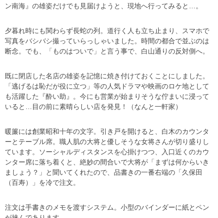
ン南海』の雄姿だけでも見届けようと、現地へ行ってみると…。
夕暮れ時にも関わらず長蛇の列。道行く人も立ち止まり、スマホで
写真をバシバシ撮っていらっしゃいました。時間の都合で並ぶのは
断念。でも、「ものはついで」と言う事で、白山通りの反対側へ。
既に閉店した名店の雄姿を記憶に焼き付けておくことにしました。
「逃げるは恥だが役に立つ」等の人気ドラマや映画のロケ地として
も活躍した『酔い助』。今にも営業が始まりそうな佇まいに浸って
いると…目の前に素晴らしい店を発見！（なんと一軒家）
暖簾には創業昭和十年の文字。引き戸を開けると、白木のカウンタ
ーとテーブル席。職人肌の大将と優しそうな女将さんが切り盛りし
ています。ソーシャルディスタンスを心掛けつつ、入口近くのカウ
ンター席に落ち着くと、絶妙の間合いで大将が「まずは何からいき
ましょう？」と聞いてくれたので、品書きの一番右端の「久保田
（百寿）」を冷で注文。
注文は手書きのメモを渡すシステム。小型のバインダーに紙とペン
が挟んであります。