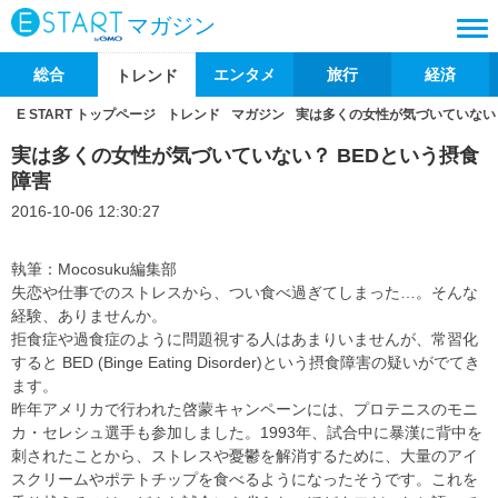
マガジン
総合
エンタメ
旅行
経済
トレンド
E START トップページ
トレンド
マガジン
実は多くの女性が気づいていない？
実は多くの女性が気づいていない？ BEDという摂食
障害
2016-10-06 12:30:27
執筆：Mocosuku編集部
失恋や仕事でのストレスから、つい食べ過ぎてしまった…。そんな
経験、ありませんか。
拒食症や過食症のように問題視する人はあまりいませんが、常習化
すると BED (Binge Eating Disorder)という摂食障害の疑いがでてき
ます。
昨年アメリカで行われた啓蒙キャンペーンには、プロテニスのモニ
カ・セレシュ選手も参加しました。1993年、試合中に暴漢に背中を
刺されたことから、ストレスや憂鬱を解消するために、大量のアイ
スクリームやポテトチップを食べるようになったそうです。これを