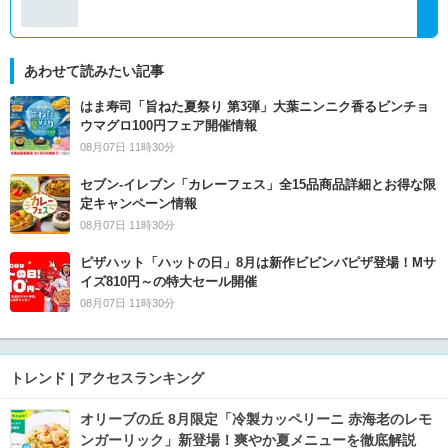
あわせて読みたい記事
はま寿司「旨ねた夏祭り 第3弾」大葉ニンニク香るビンチョ
ウマグロ100円フェア開催情報
08月07日 11時30分
セブン‐イレブン「カレーフェス」全15品商品詳細とお得な限
定キャンペーン情報
08月07日 11時30分
ピザハット「ハットの日」8月は新作ビビンバピザ登場！Mサ
イズ810円～の特大セール開催
08月07日 11時30分
トレンド | アクセスランキング
オリーブの丘 8月限定「冷製カッペリーニ 赤海老のレモ
ンガーリック」新登場！爽やか夏メニューを徹底解説