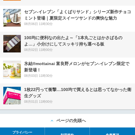
セブン‐イレブン「よくばりサンド」シリーズ新作チョコ
ミント登場｜夏限定スイーツサンドの爽快な魅力
08月06日 11時30分
100均に便利なの出たよ～「1本丸ごとはかさばるの
よ…」小分けにしてスッキリ持ち運べる板
08月02日 11時00分
氷結®mottainai 富良野メロンがセブン‐イレブン限定で
新登場！
08月03日 11時30分
1枚22円って衝撃…100均で買えるとは思ってなかった衛
生グッズ
08月01日 11時00分
ページの先頭へ
プライバシー