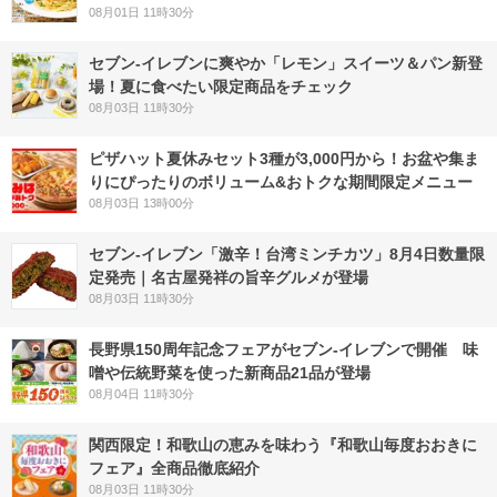
08月01日 11時30分
セブン‐イレブンに爽やか「レモン」スイーツ＆パン新登
場！夏に食べたい限定商品をチェック
08月03日 11時30分
ピザハット夏休みセット3種が3,000円から！お盆や集ま
りにぴったりのボリューム&おトクな期間限定メニュー
08月03日 13時00分
セブン-イレブン「激辛！台湾ミンチカツ」8月4日数量限
定発売｜名古屋発祥の旨辛グルメが登場
08月03日 11時30分
長野県150周年記念フェアがセブン-イレブンで開催 味
噌や伝統野菜を使った新商品21品が登場
08月04日 11時30分
関西限定！和歌山の恵みを味わう『和歌山毎度おおきに
フェア』全商品徹底紹介
08月03日 11時30分