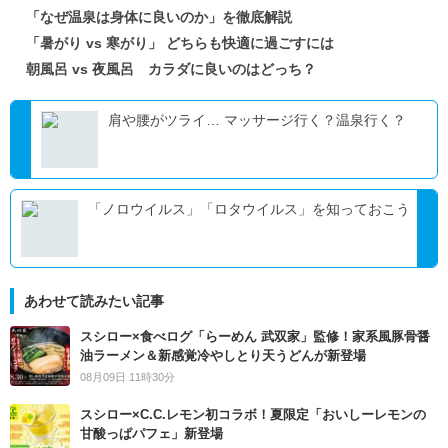
「なぜ温泉は身体に良いのか」を徹底解説
「暑がり vs 寒がり」 どちらも快適に過ごすには
朝風呂 vs 夜風呂 カラダに良いのはどっち？
肩や腰がツライ… マッサージ行く？温泉行く？
「ノロウイルス」「ロタウイルス」を知っておこう
あわせて読みたい記事
スシロー×食べログ「らーめん 武双家」監修！家系風豚骨醤
油ラーメン＆新感覚冷やしとり天うどんが新登場
08月09日 11時30分
スシロー×C.C.レモン初コラボ！夏限定「おいしーレモンの
甘酸っぱパフェ」新登場