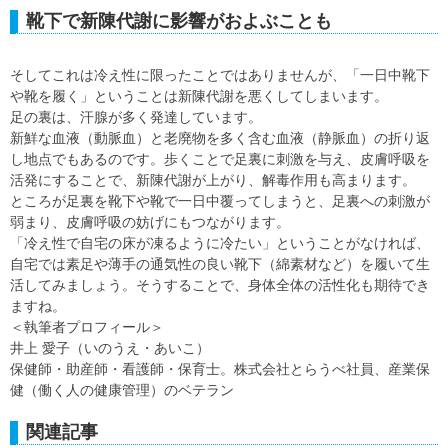
靴下で新陳代謝に影響がおよぶことも
そしてこれは冷え性に限ったことではありませんが、「一日中靴下
や靴を履く」ということは新陳代謝を悪くしてしまいます。
足の裏は、汗腺が多く発達しています。
新鮮な血液（動脈血）と老廃物を多く含む血液（静脈血）の折り返
し地点でもあるのです。歩くことで足裏に刺激を与え、皮膚呼吸を
活発にすることで、新陳代謝が上がり、解毒作用も高まります。
ところが足裏を靴下や靴で一日中覆ってしまうと、足裏への刺激が
弱まり、皮膚呼吸の妨げにもつながります。
「冷え性で自宅の床が凍るように冷たい」ということがなければ、
自宅では素足や薄手の通気性の良い靴下（綿素材など）を履いて生
活してみましょう。そうすることで、身体全体の活性化も期待でき
ますね。
＜執筆者プロフィール＞
井上 愛子（いのうえ・あいこ）
保健師・助産師・看護師・保育士。株式会社とらうべ社員、産業保
健（働く人の健康管理）のベテラン
関連記事