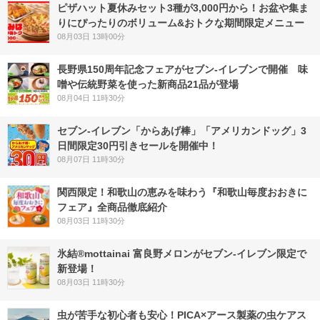
ピザハット夏休みセット3種が3,000円から！お盆や集ま
りにぴったりのボリューム&おトクな期間限定メニュー
08月03日 13時00分
長野県150周年記念フェアがセブン-イレブンで開催 味
噌や伝統野菜を使った新商品21品が登場
08月04日 11時30分
セブン‐イレブン「からあげ棒」「アメリカンドッグ」3
日間限定30円引きセールを開催中！
08月07日 11時30分
関西限定！和歌山の恵みを味わう『和歌山毎度おおきに
フェア』全商品徹底紹介
08月03日 11時30分
氷結®mottainai 富良野メロンがセブン‐イレブン限定で
新登場！
08月03日 11時30分
虫が苦手な初心者も安心！PICA×アース製薬の虫ケアス