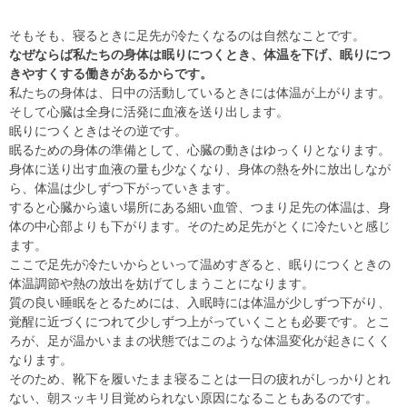
そもそも、寝るときに足先が冷たくなるのは自然なことです。
なぜならば私たちの身体は眠りにつくとき、体温を下げ、眠りにつ
きやすくする働きがあるからです。
私たちの身体は、日中の活動しているときには体温が上がります。
そして心臓は全身に活発に血液を送り出します。
眠りにつくときはその逆です。
眠るための身体の準備として、心臓の動きはゆっくりとなります。
身体に送り出す血液の量も少なくなり、身体の熱を外に放出しなが
ら、体温は少しずつ下がっていきます。
すると心臓から遠い場所にある細い血管、つまり足先の体温は、身
体の中心部よりも下がります。そのため足先がとくに冷たいと感じ
ます。
ここで足先が冷たいからといって温めすぎると、眠りにつくときの
体温調節や熱の放出を妨げてしまうことになります。
質の良い睡眠をとるためには、入眠時には体温が少しずつ下がり、
覚醒に近づくにつれて少しずつ上がっていくことも必要です。とこ
ろが、足が温かいままの状態ではこのような体温変化が起きにくく
なります。
そのため、靴下を履いたまま寝ることは一日の疲れがしっかりとれ
ない、朝スッキリ目覚められない原因になることもあるのです。