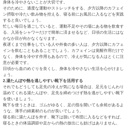
身体を冷やさないことが大切です。
そのために、適度な運動やストレッチをする、夕方以降のカフェイ
ン摂取や冷たい飲み物を控える、寝る前にお風呂に入るなどを実践
すると良いでしょう。
忙しい毎日を過ごしていると、運動不足やその場にある物を飲食す
る、入浴をシャワーだけで簡単に済ませるなど、日頃の生活にはな
かなか目が向かなくなります。
夜遅くまで仕事をしている人や外食の多い人は、夕方以降にカフェ
インを飲むこともあることでしょう。カフェインは覚醒作用だけで
なく、身体を冷やす作用もあるので、冷えが気になる人はとくに注
意が必要です。
日頃から血のめぐりを良くし、身体を冷やさない生活を心がけまし
ょう。
2.湯たんぽや熱を逃しやすい靴下を活用する
それでもどうしても足先の冷えが気になる場合は、足元をじんわり
温めてくれる湯たんぽや、足先を締めつけず熱を逃がしやすい靴下
を使いましょう。
靴下を使うときは、ゴムがゆるく、足の指を開いても余裕があるよ
うな、薄手の綿素材のものが良いでしょう。
寝る前に湯たんぽを外す、靴下は脱いで布団に入るなどをすれば、
寝るときの体温調節や足からの熱の放出にも妨げはありません。