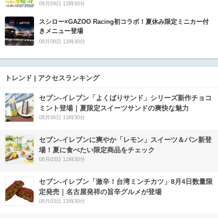
08月09日 11時30分
スシロー×GAZOO Racing初コラボ！夏休み限定ミニカー付
きメニュー登場
08月08日 11時30分
トレンド | アクセスランキング
セブン‐イレブン「よくばりサンド」シリーズ新作チョコ
ミント登場｜夏限定スイーツサンドの爽快な魅力
08月06日 11時30分
セブン‐イレブンに爽やか「レモン」スイーツ＆パン新登
場！夏に食べたい限定商品をチェック
08月03日 11時30分
セブン-イレブン「激辛！台湾ミンチカツ」8月4日数量限
定発売｜名古屋発祥の旨辛グルメが登場
08月03日 11時30分