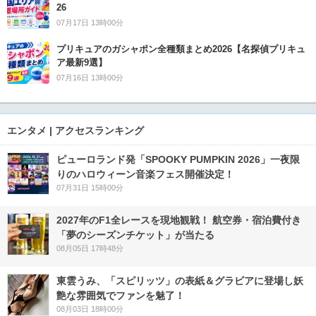
26
07月17日 13時00分
プリキュアのガシャポン全種類まとめ2026【名探偵プリキュ
ア最新9選】
07月16日 13時00分
エンタメ | アクセスランキング
ピューロランド発「SPOOKY PUMPKIN 2026」一夜限
りのハロウィーン音楽フェス開催決定！
07月31日 15時00分
2027年のF1全レースを現地観戦！ 航空券・宿泊費付き
「夢のシーズンチケット」が当たる
08月05日 17時48分
東雲うみ、「スピリッツ」の表紙＆グラビアに登場し妖
艶な雰囲気でファンを魅了！
08月03日 18時00分