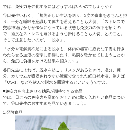
では、免疫力を強化するにはどうすればいいのでしょうか？
谷口先生いわく、「規則正しい生活を送り、3度の食事をきちんと摂
り、十分な睡眠を意識して体力を蓄えることも大切」「ストレスで
交感神経ばかりが優位になっている状態も免疫力の低下を招くの
で、過度なストレスを避けるよう心掛けることも大切」とのこと。
そして注意したいのが、「脱水」。
「水分や電解質不足による脱水も、体内の器官に必要な栄養を行き
わたらせる血液の循環に影響したり、粘膜を乾かせてしまうことか
ら、免疫に負担をかける結果を招きます」
谷口先生によれば、脱水を起こすリスクがあるときは、塩分、糖
分、カリウムが吸収されやすい濃度で含まれた経口補水液、例えば
「OS-1」などを飲んで脱水を回避するといいそうですよ。
■免疫力を向上させる効果が期待できる食品
では、日ごろの免疫力を高めておくために取り入れたい食品につい
て、谷口先生のおすすめを見ていきましょう。
1.発酵食品