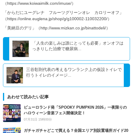
（https://www.koiwaimilk.com/imuse/）
「からだにユーグレナ フルーツグリーンオレ カロリーオフ」
（https://online.euglena.jp/shop/g/g100002-110032200/）
「美納豆のデリ」（http://www.mizkan.co.jp/binattodeli/）
「人生の楽しみは誰にとっても必要」オンオフは
っきりした治療で糖尿病...
三谷彰則代表の考えるワンランク上の仮設トイレで
行うトイレのイメージ...
あわせて読みたい記事
ピューロランド発「SPOOKY PUMPKIN 2026」一夜限りの
ハロウィーン音楽フェス開催決定！
07月31日 15時00分
ガチャガチャどこで買える？全国エリア別設置場所ガイド20