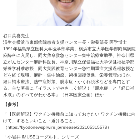
谷口英喜先生
済生会横浜市東部病院患者支援センター長・栄養部長 医学博士
1991年福島県立医科大学医学部卒業。横浜市立大学医学部附属病院
麻酔科に入局し、同大救命救急センター集中治療室助手、神奈川県
立がんセンター麻酔科医長、神奈川県立保健福祉大学保健福祉学部
栄養学科准教授、同大実践教育センター急性期重症支援過程教授な
どを経て現職。麻酔・集中治療、術後回復促進、栄養管理のほか、
経口補水療法、熱中症対策、脱水症・かくれ脱水などを専門とす
る。主な著書に『イラストでやさしく解説！「脱水症」と「経口補
水液」のすべてがわかる本』（日本医療企画）ほか
【参考】
「【医師解説】ワクチン接種前に知っておきたい ワクチン接種に向
けて、するといいこと・避けること」
（https://kyodonewsprwire.jp/release/202105315579）
「小岩井 iMUSEヨーグルト」シリーズ