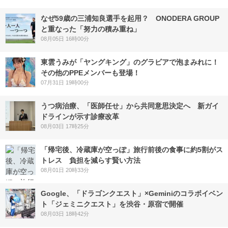
なぜ59歳の三浦知良選手を起用？ ONODERA GROUP
と重なった「努力の積み重ね」
08月05日 16時00分
東雲うみが「ヤングキング」のグラビアで泡まみれに！
その他のPPEメンバーも登場！
07月31日 19時00分
うつ病治療、「医師任せ」から共同意思決定へ 新ガイ
ドラインが示す診療改革
08月03日 17時25分
「帰宅後、冷蔵庫が空っぽ」旅行前後の食事に約5割がス
トレス 負担を減らす賢い方法
08月01日 20時33分
Google、「ドラゴンクエスト」×Geminiのコラボイベン
ト「ジェミニクエスト」を渋谷・原宿で開催
08月03日 18時42分