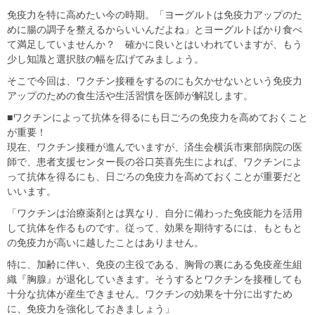
免疫力を特に高めたい今の時期。「ヨーグルトは免疫力アップのた
めに腸の調子を整えるからいいんだよね」とヨーグルトばかり食べ
て満足していませんか？ 確かに良いとはいわれていますが、もう
少し知識と選択肢の幅を広げてみましょう。
そこで今回は、ワクチン接種をするのにも欠かせないという免疫力
アップのための食生活や生活習慣を医師が解説します。
■ワクチンによって抗体を得るにも日ごろの免疫力を高めておくこと
が重要！
現在、ワクチン接種が進んでいますが、済生会横浜市東部病院の医
師で、患者支援センター長の谷口英喜先生によれば、ワクチンによ
って抗体を得るにも、日ごろの免疫力を高めておくことが重要だと
いいます。
「ワクチンは治療薬剤とは異なり、自分に備わった免疫能力を活用
して抗体を作るものです。従って、効果を期待するには、もともと
の免疫力が高いに越したことはありません。
特に、加齢に伴い、免疫の主役である、胸骨の裏にある免疫産生組
織『胸腺』が退化していきます。そうするとワクチンを接種しても
十分な抗体が産生できません。ワクチンの効果を十分に出すため
に、免疫力を強化しておきましょう」