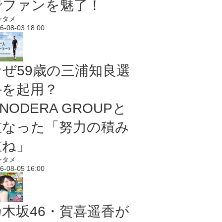
でファンを魅了！
ンタメ
6-08-03 18:00
なぜ59歳の三浦知良選
手を起用？
NODERA GROUPと
重なった「努力の積み
重ね」
ンタメ
6-08-05 16:00
乃木坂46・賀喜遥香が