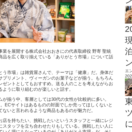
2
業を展開する株式会社おおきにの代表取締役 野寄 聖統
商品を広く取り揃えている「ありがとう市場」について話
エ
とう市場」は雑貨屋さんで、テーマは「健康」だ。身体だ
202
サプリメント、ヴィーガンのお菓子などが揃う。もちろん
レゼントとしてもおすすめ。送る人のことを考えながらお
るように取り組むのが楽しいと話す。
ムが揃う中、客層としては30代の女性が比較的に多い。
う。ECサイトはあるものの対面でしか売ってほしくないと
てないと言われるような商品もあるのが魅力だ。
お店を持ちたい、挑戦したいというスタッフと一緒にレジ
にスタッフを立ち合わせたりもしている。挑戦したい人に
ていく場にもなっているのが「ありがとう市場」だ。そし