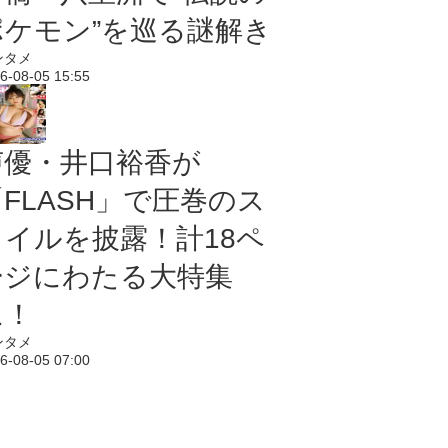
ポケモン”を巡る謎解き
ンタメ
6-08-05 15:55
声優・井口裕香が
「FLASH」で圧巻のス
タイルを披露！計18ペ
ージにわたる大特集
に！
ンタメ
6-08-05 07:00