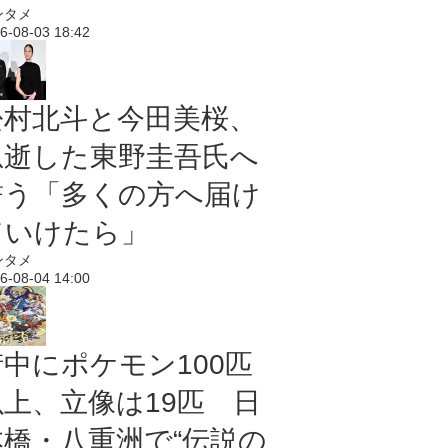
ンタメ
6-08-03 18:42
松村北斗と今田美桜、
急逝した東野圭吾氏へ
誓う「多くの方へ届け
ていけたら」
ンタメ
6-08-04 14:00
街中にポケモン100匹
以上、立像は19匹 日
本橋・八重洲で“伝説の