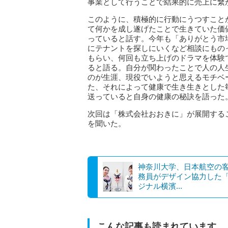
事業として行うことで結果的に売上に繋
このように、積極的に行動にうつすこと
て何かを成し遂げたことで生きていた価
っていると話す。今年も「ありがとう市
にテナントを探しにいくなど相談にもの
もらい、何回も立ち上げのドラマを体験
ると語る。自分が関わったことで人の人
のが生涯、現役でいようと思えるモチベ
た、それによって健康で生き生きとした
送っていると自身の健康の秘訣を語った
次回は「株式会社おおきに」が展開する
を聞いた。
神奈川大学、日本航空の
務員がデザイン協力した
ジナル横濱...
こんな記事も読まれています