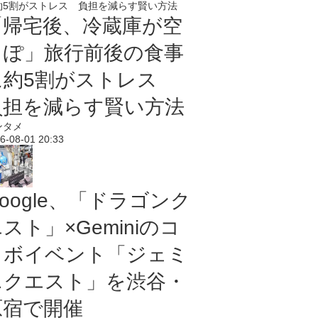
「帰宅後、冷蔵庫が空
っぽ」旅行前後の食事
に約5割がストレス
負担を減らす賢い方法
ンタメ
6-08-01 20:33
oogle、「ドラゴンク
スト」×Geminiのコ
ラボイベント「ジェミ
ニクエスト」を渋谷・
原宿で開催