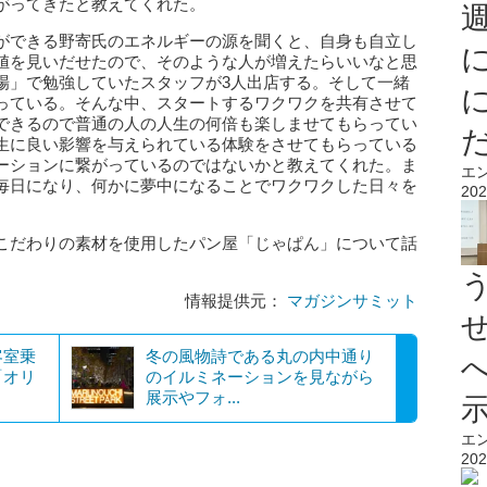
がってきたと教えてくれた。
ができる野寄氏のエネルギーの源を聞くと、自身も自立し
値を見いだせたので、そのような人が増えたらいいなと思
場」で勉強していたスタッフが3人出店する。そして一緒
っている。そんな中、スタートするワクワクを共有させて
できるので普通の人の人生の何倍も楽しませてもらってい
生に良い影響を与えられている体験をさせてもらっている
ーションに繋がっているのではないかと教えてくれた。ま
エ
毎日になり、何かに夢中になることでワクワクした日々を
202
。
こだわりの素材を使用したパン屋「じゃぱん」について話
情報提供元：
マガジンサミット
客室乗
冬の風物詩である丸の内中通り
「オリ
のイルミネーションを見ながら
展示やフォ...
エ
202