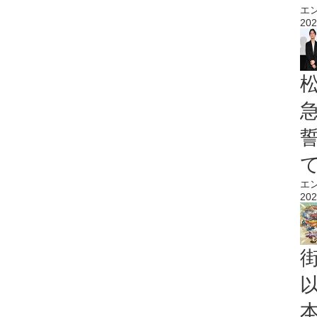
エ
202
エ
202