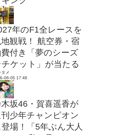
ンキング
027年のF1全レースを
現地観戦！ 航空券・宿
泊費付き「夢のシーズ
ンチケット」が当たる
ンタメ
6-08-05 17:48
乃木坂46・賀喜遥香が
週刊少年チャンピオン
に登場！「5年ぶん大人