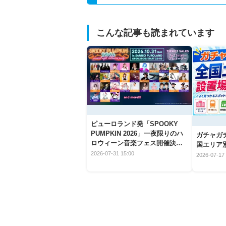
こんな記事も読まれています
ピューロランド発「SPOOKY
PUMPKIN 2026」一夜限りのハ
ガチャガ
ロウィーン音楽フェス開催決
国エリア別
定！
2026-07-31 15:00
2026-07-17 