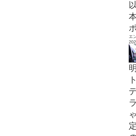
エ
202