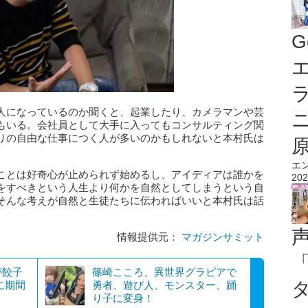
G
エ
人になっているのか聞くと、起業したり、カメラマンや芸
もいる。会社員として大手に入ってもコンサルティング関
りの自由な仕事につく人が多いのかもしれないと本村氏は
エ
ことは好奇心が止められず始めるし、アイディアは誰かを
202
をすべきという人生より何かを自然としてしまうという自
そんな考えが自然と生徒たちに伝わればいいと本村氏は話
情報提供元：
マガジンサミット
が餃子
篠崎こころ、異世界グラビアで
に期間
勇者、遊び人、モンスター、踊
り子に変身！