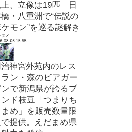
以上、立像は19匹 日
本橋・八重洲で“伝説の
ポケモン”を巡る謎解き
ンタメ
6-08-05 15:55
明治神宮外苑内のレス
トラン・森のビアガー
デンで新潟県が誇るブ
ランド枝豆「つまりち
ゃまめ」を販売数量限
定で提供。えだまめ県