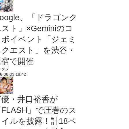
oogle、「ドラゴンク
スト」×Geminiのコ
ラボイベント「ジェミ
ニクエスト」を渋谷・
原宿で開催
ンタメ
6-08-03 18:42
声優・井口裕香が
「FLASH」で圧巻のス
タイルを披露！計18ペ