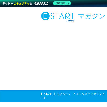
無料診断
マガジン
E START トップページ
>
エンタメ
>
マガジン
った