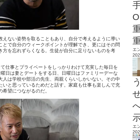
O
教えない姿勢を取ることもあり、自分で考えるように導い
ことで自分のウィークポイントが理解でき、更にはその問
エ
き方を忘れずらくなる。生徒が自分に足りないものを考
202
して仕事とプライベートをしっかりわけて充実した毎日を
金曜日は妻とデートをする日、日曜日はファミリーデーな
大人は学校や部活の先生、両親くらいしかいない。その中
たいと思っているためだと話す。家庭も仕事も楽しんで充
の希望につながるのだ。
エ
202