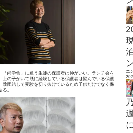
2
エ
、「尚学舎」に通う生徒の保護者は仲がいい。ランチ会を
202
、上の子がいて既に経験している保護者は悩んでいる保護
一致団結して受験を切り抜けているため子供だけでなく保
語る。