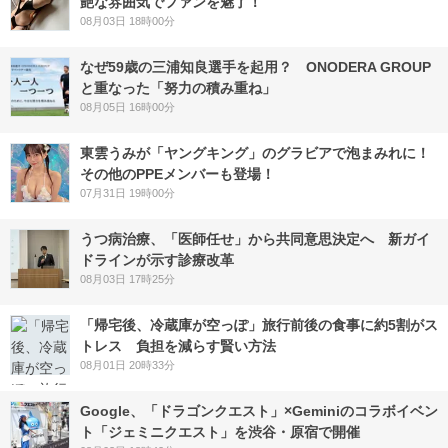
艶な雰囲気でファンを魅了！
08月03日 18時00分
なぜ59歳の三浦知良選手を起用？ ONODERA GROUP
と重なった「努力の積み重ね」
08月05日 16時00分
東雲うみが「ヤングキング」のグラビアで泡まみれに！
その他のPPEメンバーも登場！
07月31日 19時00分
うつ病治療、「医師任せ」から共同意思決定へ 新ガイ
ドラインが示す診療改革
08月03日 17時25分
「帰宅後、冷蔵庫が空っぽ」旅行前後の食事に約5割がス
トレス 負担を減らす賢い方法
08月01日 20時33分
Google、「ドラゴンクエスト」×Geminiのコラボイベン
ト「ジェミニクエスト」を渋谷・原宿で開催