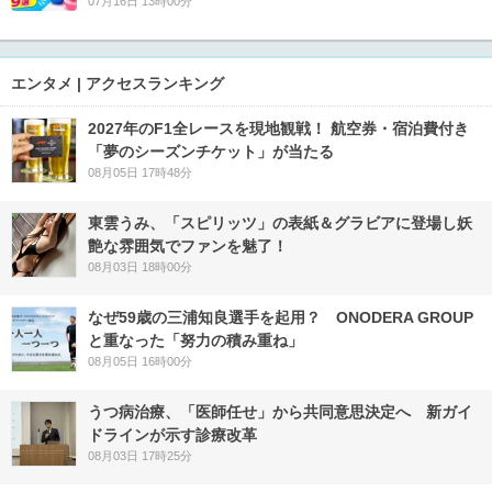
07月16日 13時00分
エンタメ | アクセスランキング
2027年のF1全レースを現地観戦！ 航空券・宿泊費付き
「夢のシーズンチケット」が当たる
08月05日 17時48分
東雲うみ、「スピリッツ」の表紙＆グラビアに登場し妖
艶な雰囲気でファンを魅了！
08月03日 18時00分
なぜ59歳の三浦知良選手を起用？ ONODERA GROUP
と重なった「努力の積み重ね」
08月05日 16時00分
うつ病治療、「医師任せ」から共同意思決定へ 新ガイ
ドラインが示す診療改革
08月03日 17時25分