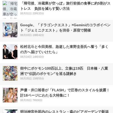
「帰宅後、冷蔵庫が空っぽ」旅行前後の食事に約5割がス
トレス 負担を減らす賢い方法
08月01日 20時33分
Google、「ドラゴンクエスト」×Geminiのコラボイベン
ト「ジェミニクエスト」を渋谷・原宿で開催
08月03日 18時42分
松村北斗と今田美桜、急逝した東野圭吾氏へ誓う「多く
の方へ届けていけたら」
08月04日 14時00分
街中にポケモン100匹以上、立像は19匹 日本橋・八重
洲で“伝説のポケモン”を巡る謎解き
08月05日 15時55分
声優・井口裕香が「FLASH」で圧巻のスタイルを披露！
計18ページにわたる大特集に！
08月05日 7時00分
明治神宮外苑内のレストラン・森のビアガーデンで新潟