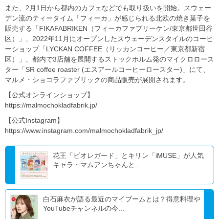
また、2⽉1⽇から都内のカフェなどでも取り扱いを開始。スウェー
デン流のティータイム「フィーカ」が感じられる北欧の焼き菓⼦を
販売する「FIKAFABRIKEN（フィーカファブリーケン/東京都世⽥⾕
区）」、2022年11⽉にオープンしたスウェーデンスタイルのコーヒ
ーショップ「LYCKAN COFFEE（リッカンコーヒー／東京都新宿
区）」、都内で3店舗を展開するストックホルム発のマイクロロース
ター「SR coffee roaster (エスアールコーヒーロースター)」にて、
マルメ・ショコラファブリックの商品販売が展開されます。
【公式オンラインショップ】
https://malmochokladfabrik.jp/
【公式Instagram】
https://www.instagram.com/malmochokladfabrik_jp/
花王「ビオレガード」とキリン「iMUSE」が人気
キャラ・マムアンちゃんと...
白石麻衣が語る最近のマイブームとは？得意料理や
YouTubeチャンネルの今...