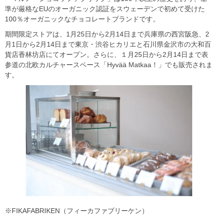
準が厳格なEUのオーガニック認証をスウェーデンで初めて受けた
100％オーガニックなチョコレートブランドです。
期間限定ストアは、1⽉25⽇から2⽉14⽇まで兵庫県の⻄宮阪急、2
⽉1⽇から2⽉14⽇まで東京・渋⾕ヒカリエと石川県金沢市の⼤和百
貨店⾹林坊店にてオープン。さらに、１⽉25⽇から2⽉14⽇まで表
参道の北欧カルチャースペース「Hyvää Matkaa！」でも販売されま
す。
※FIKAFABRIKEN（フィーカファブリーケン）