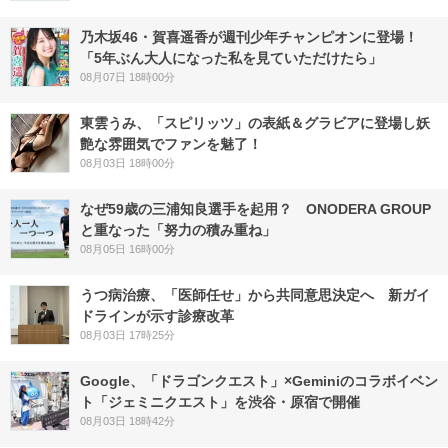
乃木坂46・賀喜遥香が週刊少年チャンピオンに登場！
「5年ぶん大人になった私を見ていただけたら」
08月07日 18時00分
東雲うみ、「スピリッツ」の表紙＆グラビアに登場し妖
艶な雰囲気でファンを魅了！
08月03日 18時00分
なぜ59歳の三浦知良選手を起用？ ONODERA GROUP
と重なった「努力の積み重ね」
08月05日 16時00分
うつ病治療、「医師任せ」から共同意思決定へ 新ガイ
ドラインが示す診療改革
08月03日 17時25分
Google、「ドラゴンクエスト」×Geminiのコラボイベン
ト「ジェミニクエスト」を渋谷・原宿で開催
08月03日 18時42分