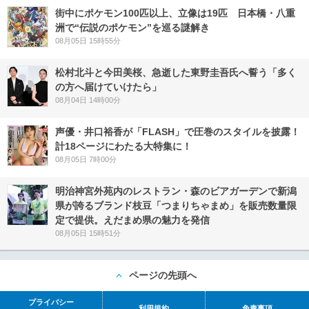
街中にポケモン100匹以上、立像は19匹 日本橋・八重
洲で“伝説のポケモン”を巡る謎解き
08月05日 15時55分
松村北斗と今田美桜、急逝した東野圭吾氏へ誓う「多く
の方へ届けていけたら」
08月04日 14時00分
声優・井口裕香が「FLASH」で圧巻のスタイルを披露！
計18ページにわたる大特集に！
08月05日 7時00分
明治神宮外苑内のレストラン・森のビアガーデンで新潟
県が誇るブランド枝豆「つまりちゃまめ」を販売数量限
定で提供。えだまめ県の魅力を発信
08月05日 15時51分
ページの先頭へ
プライバシー
利用規約
免責事項