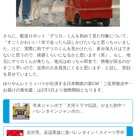
さらに、配送ロボット「デリロ」くんを初めて見た印象について、
「すごくかわいい！街で会ったら話しかけたいなと思っちゃいまし
た。けど、実際に街でデリロくんを見かけたら、多分深入りはでき
ないと思うので、挨拶くらいになるかと思います（笑）。もし、地
元にデリロくんが来たら、地元はめっちゃ田舎で、情報が回るのが
すごく早いので、近所の人全員見にくると思います」と話し、笑顔
を見せていました。
ゆりやんレトリィバァが出演する日本郵政の新CM「ご近所散歩中・
お届けの進化篇」は2月1日より放映開始となります。
年末ジャンボで「大河ドラマ伝説」がまた的中！
バレンタインジャンボの...
吉沢亮、浜辺美波に逆バレンタイン！スイーツ手作