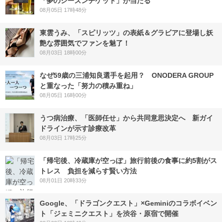
「夢のシーズンチケット」が当たる
08月05日 17時48分
東雲うみ、「スピリッツ」の表紙＆グラビアに登場し妖
艶な雰囲気でファンを魅了！
08月03日 18時00分
なぜ59歳の三浦知良選手を起用？ ONODERA GROUP
と重なった「努力の積み重ね」
08月05日 16時00分
うつ病治療、「医師任せ」から共同意思決定へ 新ガイ
ドラインが示す診療改革
08月03日 17時25分
「帰宅後、冷蔵庫が空っぽ」旅行前後の食事に約5割がス
トレス 負担を減らす賢い方法
08月01日 20時33分
Google、「ドラゴンクエスト」×Geminiのコラボイベン
ト「ジェミニクエスト」を渋谷・原宿で開催