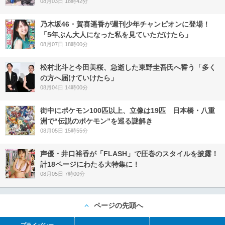
08月03日 18時42分
乃木坂46・賀喜遥香が週刊少年チャンピオンに登場！
「5年ぶん大人になった私を見ていただけたら」
08月07日 18時00分
松村北斗と今田美桜、急逝した東野圭吾氏へ誓う「多く
の方へ届けていけたら」
08月04日 14時00分
街中にポケモン100匹以上、立像は19匹 日本橋・八重
洲で“伝説のポケモン”を巡る謎解き
08月05日 15時55分
声優・井口裕香が「FLASH」で圧巻のスタイルを披露！
計18ページにわたる大特集に！
08月05日 7時00分
ページの先頭へ