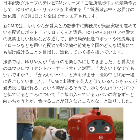
日本郵政グループのテレビCMシリーズ「ご近所散歩中」の最新作と
して、ゆりやんレトリィバァが出演する「ご近所散歩中・お届けの
進化篇」が2月1日より全国でオンエアされます。
新CMでは、ゆりやんが愛犬との散歩中に郵便局が実証実験を進めて
いる配送ロボット「デリロ」くんと遭遇。ゆりやんのセリフや愛犬
の微笑ましい反応などを通して、郵便局が配送ロボットや物流専用
ドローンなどを用いた配達で郵便物や荷物を全国のどんな場所にで
も届け続けることを目指し、進化していく姿を描いています。
撮影では、ゆりやんが「会うのを楽しみにしてきました」と愛犬役
のユウジロウ（セントバーナード犬）と対面。「大きい！なでても
いいですか？」「かわいい〜！」と声を弾ませ、撮影中も終始一緒
に過ごしていました。「CMに出演する芸人と似ているワンちゃんが
愛犬役に選ばれる」という噂があるそうで、ゆりやんはユウジロウ
と似ているところについて「ご飯の入っているカバンの方をずっと
向いちゃうとか、食べることが好きなところかな」と語りました。