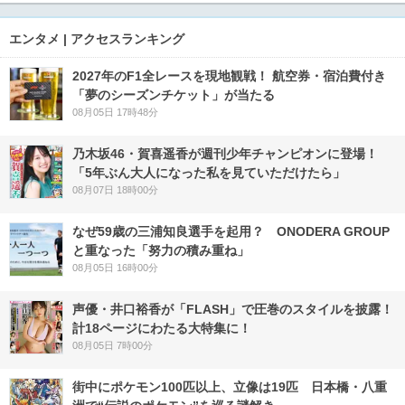
エンタメ | アクセスランキング
2027年のF1全レースを現地観戦！ 航空券・宿泊費付き
「夢のシーズンチケット」が当たる
08月05日 17時48分
乃木坂46・賀喜遥香が週刊少年チャンピオンに登場！
「5年ぶん大人になった私を見ていただけたら」
08月07日 18時00分
なぜ59歳の三浦知良選手を起用？ ONODERA GROUP
と重なった「努力の積み重ね」
08月05日 16時00分
声優・井口裕香が「FLASH」で圧巻のスタイルを披露！
計18ページにわたる大特集に！
08月05日 7時00分
街中にポケモン100匹以上、立像は19匹 日本橋・八重