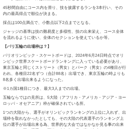
45秒間自由にコース内を滑り、技を披露するランを3本行い、その
内の最高得点で順位が決まる。
採点は100点満点で、小数点以下2点までとなる。
ジャッジの基準は技の難易度と多様性、技の出来栄え、コース全体
を流れるように使い、全体のセクションを使えているか等。
【パリ五輪の出場枠は？】
パリオリンピック・スケートボードは、2024年6月24日時点でオリ
ンピック世界スケートボードランキングに入っている必要があり、
東京五輪と同じくストリート（男女）とパーク（男女）の4種目が行
われ、各種目22名ずつ（合計88名）出場でき、東京五輪の時よりも
8名多く出場出来るようになった。
※1カ国1種目につき、最大3人までの出場。
五輪ならではの見所は、5大陸（アフリカ・アメリカ・アジア・ヨー
ロッパ・オセアニア）枠が確保されている所。
1つの大陸から、選手がオリンピックランキングの上位に入れず、出
場枠を取れなかったとしても、その大陸の代表選手のランキング上
位の選手が出場出来る為、世界的な大会ではなかなか見る事の出来