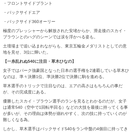
・フロントサイドブラント
・バックサイドエア
・バックサイド360オーリー
極度のプレッシャーから解放された安堵からか、滑走後のスカイ・
ブラウンとのハグのシーンでは涙を浮かべる姿も。
土壇場まで追い込まれながらも、東京五輪金メダリストとしての意
地を見せ、3位に輝いた。
【一糸乱れぬ540に注目・草木ひなの】
女子ではパーク強豪国となった日本の選手権を2連覇している草木ひ
なのは、準々決勝1位、準決勝2位で決勝に駒を進める。
草木選手のトリックで注目なのは、エアの高さはもちろんの事だ
が、その完成度にある。
優勝したスカイ・ブラウン選手のランを見るとわかるのだが、女子
は通常540（空中で1回転半回る）などの大技を最後に持ってくる事
が多いが、その理由は体勢が崩れやすく、次の技に持っていくのが
難しくなる為。
しかし、草木選手はバックサイド540をラン中盤の4個目に持ってき