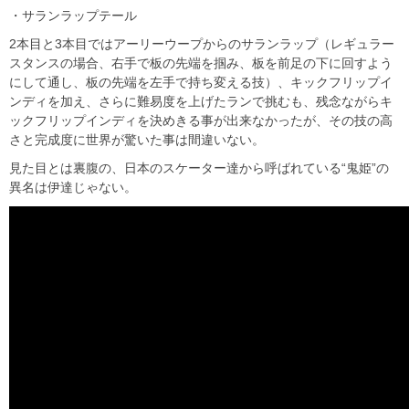
・サランラップテール
2本目と3本目ではアーリーウープからのサランラップ（レギュラー
スタンスの場合、右手で板の先端を掴み、板を前足の下に回すよう
にして通し、板の先端を左手で持ち変える技）、キックフリップイ
ンディを加え、さらに難易度を上げたランで挑むも、残念ながらキ
ックフリップインディを決めきる事が出来なかったが、その技の高
さと完成度に世界が驚いた事は間違いない。
見た目とは裏腹の、日本のスケーター達から呼ばれている“鬼姫”の
異名は伊達じゃない。