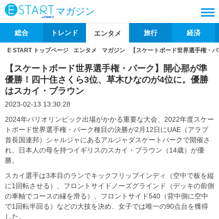
マガジン
総合
トレンド
旅行
経済
エンタメ
E START トップページ
エンタメ
マガジン
【スケートボード世界選手権・パ
【スケートボード世界選手権・パーク】開心那が準
優勝！四十住さくら3位、草木ひなのが4位に。優勝
はスカイ・ブラウン
2023-02-13 13:30:28
2024年パリオリンピック出場がかかる重要な大会、2022年度スケー
トボード世界選手権・パーク種目の決勝が2月12日にUAE（アラブ
首長国連邦）シャルジャにあるアルジャダスケートパークで開催さ
れ、日本人の母を持つイギリスのスカイ・ブラウン（14歳）が優
勝。
スカイ選手は3本目のランでキックフリップインディ（空中で板を縦
に1回転させる）、フロントサイドノーズグラインド（デッキの前側
の車軸でコースの縁を滑る）、フロントサイド540（背中側に空中
で1回転半回る）などの大技を決め、女子では唯一の90点台を獲得
した。