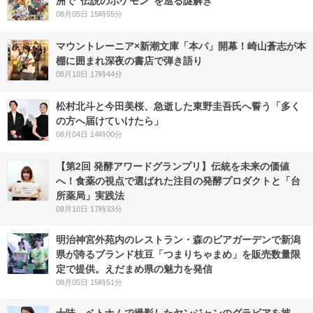
洲で“伝説のポケモン”を巡る謎解き
08月05日 15時55分
マウントレーニア×新潮文庫「本パ」開幕！崎山蒼志が本
棚に囲まれ深夜の書店で弾き語り
08月10日 17時44分
松村北斗と今田美桜、急逝した東野圭吾氏へ誓う「多く
の方へ届けていけたら」
08月04日 14時00分
【第2回 発酵アワードグランプリ】伝統を未来の価値
へ！食薬の視点で選ばれた注目の発酵プロダクトと「台
所薬局」実践法
08月10日 17時33分
明治神宮外苑内のレストラン・森のビアガーデンで新潟
県が誇るブランド枝豆「つまりちゃまめ」を販売数量限
定で提供。えだまめ県の魅力を発信
08月05日 15時51分