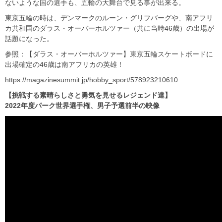
ないような国の選手も、五輪の大舞台で見る事が出来る。
東京五輪の時は、デンマークのルーン・グリフバーグや、南アフリ
カ共和国のダラス・オーバーホルツァー（共に当時46歳）の出場が
話題になった。
参照：【ダラス・オーバーホルツァー】東京五輪スケートボードに
出場確定の46歳は南アフリカの英雄！
https://magazinesummit.jp/hobby_sport/578923210610
【挑戦する素晴らしさと勇気を見せるレジェンド達】
2022年度パーク世界選手権、男子予選前半の映像