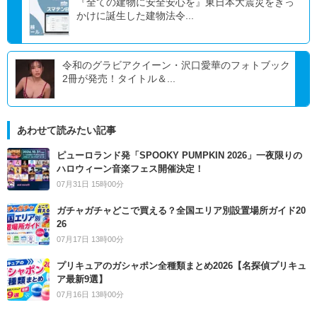
『全ての建物に安全安心を』東日本大震災をきっ
かけに誕生した建物法令...
令和のグラビアクイーン・沢口愛華のフォトブック
2冊が発売！タイトル＆...
あわせて読みたい記事
ピューロランド発「SPOOKY PUMPKIN 2026」一夜限りの
ハロウィーン音楽フェス開催決定！
07月31日 15時00分
ガチャガチャどこで買える？全国エリア別設置場所ガイド20
26
07月17日 13時00分
プリキュアのガシャポン全種類まとめ2026【名探偵プリキュ
ア最新9選】
07月16日 13時00分