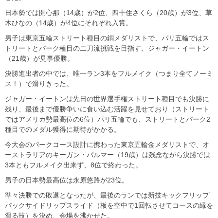
日本勢では開心那（14歳）が2位、四十住さくら（20歳）が3位、草
木ひなの（14歳）が4位にそれぞれ入賞。
男子は東京五輪ストリート種目の銅メダリストで、パリ五輪ではス
トリートとパーク種目の二刀流挑戦を目指す、ジャガー・イートン
（21歳）が見事優勝。
決勝進出者の中では、唯一ラン3本をフルメイク（つまり全てノーミ
ス！）で滑りきった。
ジャガー・イートンは先日の世界選手権ストリート種目でも決勝に
残り、最後まで優勝争いに食い込む活躍を見せており（ストリート
ではアメリカ勢最高位の6位）パリ五輪でも、ストリートとパーク2
種目でのメダル獲得に期待がかかる。
今大会のパークコース設計に携わった東京五輪金メダリストで、オ
ーストラリアのキーガン・パルマー（19歳）は残念ながら決勝では
3本ともフルメイク出来ず、8位で終わった。
男子の日本勢最高位は永原悠路が23位。
準々決勝での敗退となったが、最後のランでは新技キックフリップ
バックサイドリップスライド（板を空中で1回転させてコースの縁を
滑る技）を決め、会場を沸かせた。