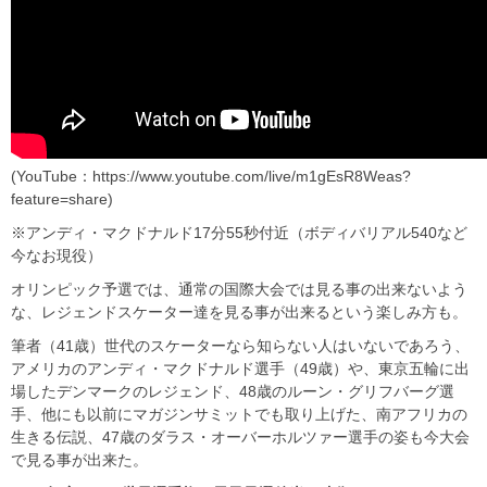
(YouTube：https://www.youtube.com/live/m1gEsR8Weas?
feature=share)
※アンディ・マクドナルド17分55秒付近（ボディバリアル540など
今なお現役）
オリンピック予選では、通常の国際大会では見る事の出来ないよう
な、レジェンドスケーター達を見る事が出来るという楽しみ方も。
筆者（41歳）世代のスケーターなら知らない人はいないであろう、
アメリカのアンディ・マクドナルド選手（49歳）や、東京五輪に出
場したデンマークのレジェンド、48歳のルーン・グリフバーグ選
手、他にも以前にマガジンサミットでも取り上げた、南アフリカの
生きる伝説、47歳のダラス・オーバーホルツァー選手の姿も今大会
で見る事が出来た。