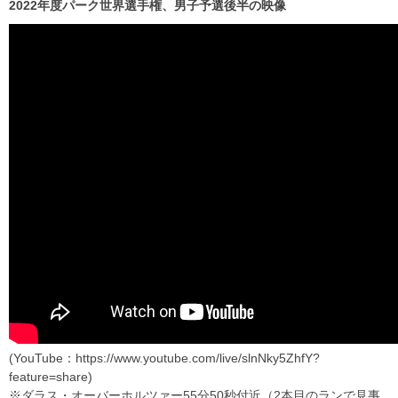
2022年度パーク世界選手権、男子予選後半の映像
(YouTube：https://www.youtube.com/live/slnNky5ZhfY?
feature=share)
※ダラス・オーバーホルツァー55分50秒付近（2本目のランで見事