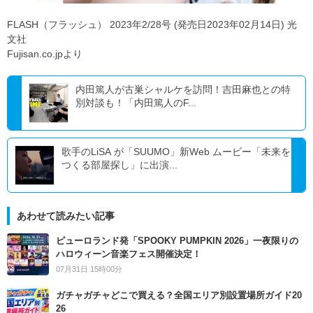
FLASH（フラッシュ） 2023年2/28号 (発売日2023年02月14日) 光
文社
Fujisan.co.jpより
内田篤人が古巣シャルケを訪問！吉田麻也との特
別対談も！「内田篤人のF...
歌手のLiSA が「SUUMO」新Web ムービー「未来を
つくる部屋探し」に出演...
あわせて読みたい記事
ピューロランド発「SPOOKY PUMPKIN 2026」一夜限りの
ハロウィーン音楽フェス開催決定！
07月31日 15時00分
ガチャガチャどこで買える？全国エリア別設置場所ガイド20
26