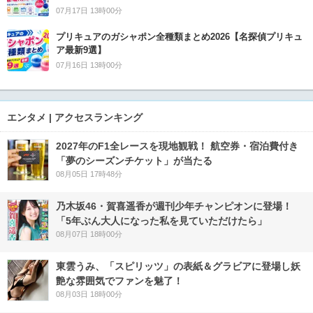
07月17日 13時00分
プリキュアのガシャポン全種類まとめ2026【名探偵プリキュ
ア最新9選】
07月16日 13時00分
エンタメ | アクセスランキング
2027年のF1全レースを現地観戦！ 航空券・宿泊費付き
「夢のシーズンチケット」が当たる
08月05日 17時48分
乃木坂46・賀喜遥香が週刊少年チャンピオンに登場！
「5年ぶん大人になった私を見ていただけたら」
08月07日 18時00分
東雲うみ、「スピリッツ」の表紙＆グラビアに登場し妖
艶な雰囲気でファンを魅了！
08月03日 18時00分