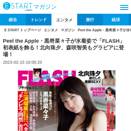
マガジン
総合
トレンド
旅行
経済
エンタメ
E START トップページ
エンタメ
マガジン
Peel the Apple・黒嵜
Peel the Apple・黒嵜菜々子が水着姿で「FLASH」
初表紙を飾る！北向珠夕、森咲智美もグラビアに登
場！
2023-02-15 10:00:20