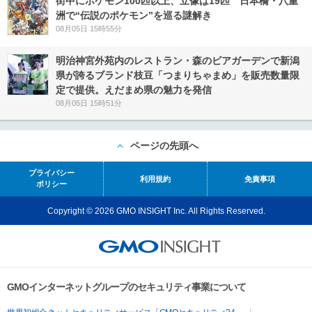
街中にポケモン100匹以上、立像は19匹 日本橋・八重
洲で“伝説のポケモン”を巡る謎解き
08月05日 15時55分
明治神宮外苑内のレストラン・森のビアガーデンで新潟
県が誇るブランド枝豆「つまりちゃまめ」を販売数量限
定で提供。えだまめ県の魅力を発信
08月05日 15時51分
ページの先頭へ
プライバシー
利用規約
免責事項
ポリシー
Copyright © 2026 GMO INSIGHT Inc. All Rights Reserved.
GMOインターネットグループのセキュリティ事業について