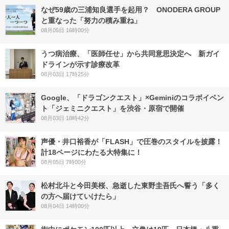
なぜ59歳の三浦知良選手を起用？ ONODERA GROUP
と重なった「努力の積み重ね」
08月05日 16時00分
うつ病治療、「医師任せ」から共同意思決定へ 新ガイ
ドラインが示す診療改革
08月03日 17時25分
Google、「ドラゴンクエスト」×Geminiのコラボイベン
ト「ジェミニクエスト」を渋谷・原宿で開催
08月03日 18時42分
声優・井口裕香が「FLASH」で圧巻のスタイルを披露！
計18ページにわたる大特集に！
08月05日 7時00分
松村北斗と今田美桜、急逝した東野圭吾氏へ誓う「多く
の方へ届けていけたら」
08月04日 14時00分